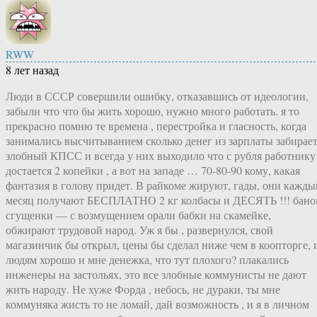
RWW
8 лет назад
Люди в СССР совершили ошибку, отказавшись от идеологии,
забыли что что бы жить хорошо, нужно много работать. я то
прекрасно помню те времена , перестройка и гласность, когда
занимались высчитыванием сколько денег из зарплаты забирае
злобный КПСС и всегда у них выходило что с рубля работнику
достается 2 копейки , а вот на западе … 70-80-90 кому, какая
фантазия в голову придет. В райкоме жируют, гады, они кажды
месяц получают БЕСПЛАТНО 2 кг колбасы и ДЕСЯТЬ !!! бано
сгущенки — с возмущением орали бабки на скамейке,
обжирают трудовой народ. Уж я бы , развернулся, свой
магазинчик бы открыл, цены бы сделал ниже чем в коопторге, 
людям хорошо и мне денежка, что тут плохого? плакались
инженеры на застольях, это все злобные коммунисты не дают
жить народу. Не хуже Форда , небось, не дураки, ты мне
коммуняка жисть то не ломай, дай возможность , и я в личном