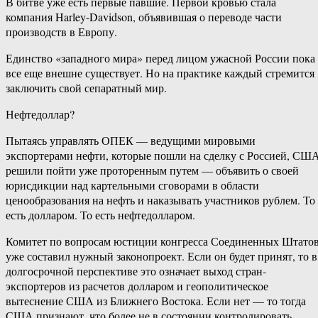
В битве уже есть первые павшие. Первой кровью стала
компания Harley-Davidson, объявившая о переводе части
производств в Европу.
Единство «западного мира» перед лицом ужасной России пока
все еще внешне существует. Но на практике каждый стремится
заключить свой сепаратный мир.
Нефтедоллар?
Пытаясь управлять ОПЕК — ведущими мировыми
экспортерами нефти, которые пошли на сделку с Россией, СШ
решили пойти уже проторенным путем — объявить о своей
юрисдикции над картельными сговорами в области
ценообразования на нефть и наказывать участников рублем. То
есть долларом. То есть нефтедолларом.
Комитет по вопросам юстиции конгресса Соединенных Штато
уже составил нужный законопроект. Если он будет принят, то в
долгосрочной перспективе это означает выход стран-
экспортеров из расчетов долларом и геополитическое
вытеснение США из Ближнего Востока. Если нет — то тогда
США признают, что более не в состоянии контролировать