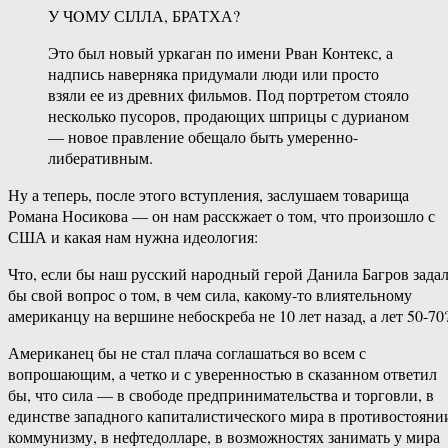
У ЧOМУ СIЛЛА, БРАТХА?
Это был новый уркаган по имени Рван Контекс, а
надпись наверняка придумали люди или просто
взяли ее из древних фильмов. Под портретом стояло
несколько пусоров, продающих шприцы с дурианом
— новое правление обещало быть умеренно-
либеративным.
Ну а теперь, после этого вступления, заслушаем товарища
Романа Носикова — он нам расскжает о том, что произошло с
США и какая нам нужна идеология:
Что, если бы наш русский народный герой Данила Багров зада
бы свой вопрос о том, в чем сила, какому-то влиятельному
американцу на вершине небоскреба не 10 лет назад, а лет 50-70
Американец бы не стал плача соглашаться во всем с
вопрошающим, а четко и с уверенностью в сказанном ответил
бы, что сила — в свободе предпринимательства и торговли, в
единстве западного капиталистического мира в противостояни
коммунизму, в нефтедолларе, в возможностях занимать у мира