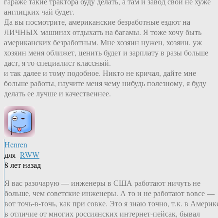
гараже такие трактора буду делать, а там и завод свой не хуже
англицких чай будет.
Да вы посмотрите, американские безработные ездют на
ЛИЧНЫХ машинах отдыхать на багамы. Я тоже хочу быть
американских безработным. Мне хозяин нужен, хозяин, уж
хозяин меня оближет, ценить будет и зарплату в разы больше
даст, я то специалист классный.
и так далее и тому подобное. Никто не кричал, дайте мне
больше работы, научите меня чему нибудь полезному, я буду
делать ее лучше и качественнее.
Henren
для
RWW
8 лет назад
Я вас разочарую — инженеры в США работают ничуть не
больше, чем советские инженеры. А то и не работают вовсе —
вот точь-в-точь, как при совке. Это я знаю точно, т.к. в Америк
в отличие от многих россиянских интернет-пейсак, бывал