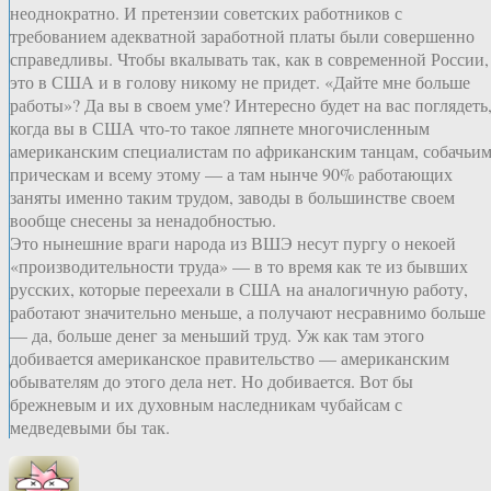
неоднократно. И претензии советских работников с
требованием адекватной заработной платы были совершенно
справедливы. Чтобы вкалывать так, как в современной России,
это в США и в голову никому не придет. «Дайте мне больше
работы»? Да вы в своем уме? Интересно будет на вас поглядеть
когда вы в США что-то такое ляпнете многочисленным
американским специалистам по африканским танцам, собачьи
прическам и всему этому — а там нынче 90% работающих
заняты именно таким трудом, заводы в большинстве своем
вообще снесены за ненадобностью.
Это нынешние враги народа из ВШЭ несут пургу о некоей
«производительности труда» — в то время как те из бывших
русских, которые переехали в США на аналогичную работу,
работают значительно меньше, а получают несравнимо больше
— да, больше денег за меньший труд. Уж как там этого
добивается американское правительство — американским
обывателям до этого дела нет. Но добивается. Вот бы
брежневым и их духовным наследникам чубайсам с
медведевыми бы так.