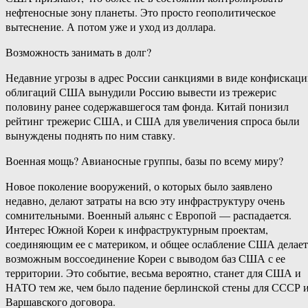
нефтеносные зону планеты. Это просто геополитическое
вытеснение. А потом уже и уход из доллара.
Возможность занимать в долг?
Недавние угрозы в адрес России санкциями в виде конфискац
облигаций США вынудили Россию вывести из трежерис
половину ранее содержавшегося там фонда. Китай понизил
рейтинг трежерис США, и США для увеличения спроса были
вынуждены поднять по ним ставку.
Военная мощь? Авианосные группы, базы по всему миру?
Новое поколение вооружений, о которых было заявлено
недавно, делают затраты на всю эту инфраструктуру очень
сомнительными. Военный альянс с Европой — распадается.
Интерес Южной Кореи к инфраструктурным проектам,
соединяющим ее с материком, и общее ослабление США делает
возможным воссоединение Кореи с выводом баз США с ее
территории. Это событие, весьма вероятно, станет для США и
НАТО тем же, чем было падение берлинской стены для СССР 
Варшавского договора.