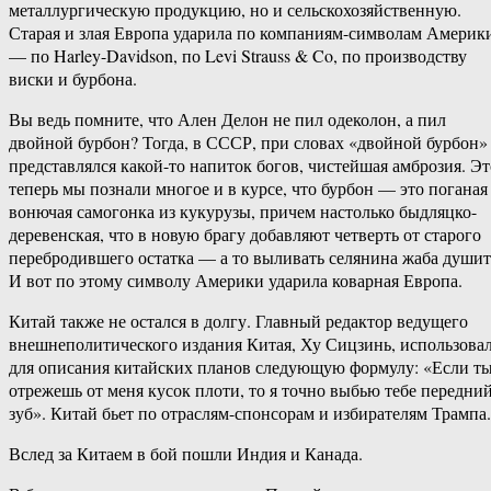
металлургическую продукцию, но и сельскохозяйственную.
Старая и злая Европа ударила по компаниям-символам Америк
— по Harley-Davidson, по Levi Strauss & Co, по производству
виски и бурбона.
Вы ведь помните, что Ален Делон не пил одеколон, а пил
двойной бурбон? Тогда, в СССР, при словах «двойной бурбон»
представлялся какой-то напиток богов, чистейшая амброзия. Эт
теперь мы познали многое и в курсе, что бурбон — это поганая
вонючая самогонка из кукурузы, причем настолько быдляцко-
деревенская, что в новую брагу добавляют четверть от старого
перебродившего остатка — а то выливать селянина жаба душит
И вот по этому символу Америки ударила коварная Европа.
Китай также не остался в долгу. Главный редактор ведущего
внешнеполитического издания Китая, Ху Сицзинь, использова
для описания китайских планов следующую формулу: «Если т
отрежешь от меня кусок плоти, то я точно выбью тебе передни
зуб». Китай бьет по отраслям-спонсорам и избирателям Трампа.
Вслед за Китаем в бой пошли Индия и Канада.