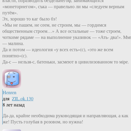
власти, поразводить бездельнегоф, занимающихся
«монеторнегом», съка — правельно ли мы «следуем верным
путём».
Эх, хорошо то каг было бэ!
«Мы не пашем, не сеем, не строим, мы — гордимся
общественным строем…» А все остальные — тоже строем,
чоткиме рядаме — на выполнение указивок — «Ать- два!». Мм
— малина.
Да и потом — идеология «у всех есть»(с), «это же всем
понятно»(с).
Да-с — нельзя-с, батеньки, засмеют в цивилизованном то мiре.
Henren
для
ZIL.ok.130
8 лет назад
Да-да, крайне необходима руководящая и направляющая, а как
же! Пусть голубая в розовом, но нужна!