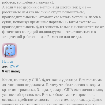
роботов, волшебных палочек etc.
А если у вас дворник с метлой а’ля шестой век д.н.э —
розскажыте нам как вы лично будете повышать ему
производительность? Затсавите его махать метлой 26 часов в
сутки, используя временные порталы? В таком аксепте —
производительность будет зависеть только и исключительно от
физических кондиций индивидуума — это относиться и к
«творческой работе» — дал Бг мозгов или не дал.
Henren
для
RWW
8 лет назад
Конец, конечно, у США будет, как и у доллара. Вот только мы
до этого явно не доживем. Потому что болтологию о скором
крахе империализма, Запада, доллара, США etc я лично слышу
уже шестой десяток лет. Вот как более-менее вырос и стал
осознавать действительность — вот с тех пор и слышу. Давно
умерли те, кто это говорил в моем детстве, умерли и те, кто