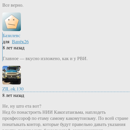
Все верно.
Базилевс
для
Ванёк26
8 лет назад
Главное — вкусно изложено, как и у РВИ.
ZIL.ok.130
8 лет назад
Не, ну што ета вот?
Нед бэ понастроеть НИИ Какогатаизьма, наплодеть
прохфессороф по етаму самому какомутоизьму. По всей стране
понатыкать контор, которые будут правельно давать указания