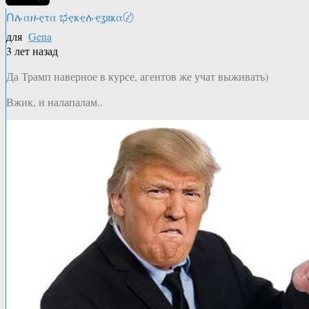
Ոሉαዙҿτα ಭҿҝҿሉҿʓяҝα〄
для
Gena
3 лет назад
Да Трамп наверное в курсе, агентов же учат выживать)
Вжик, и налапалам..