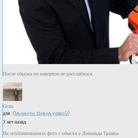
После обыска он наверное не расслабился..
Gena
для
Ոሉαዙҿτα ಭҿҝҿሉҿʓяҝα〄
3 лет назад
На опубликованных фото с обыска у Дональда Трампа