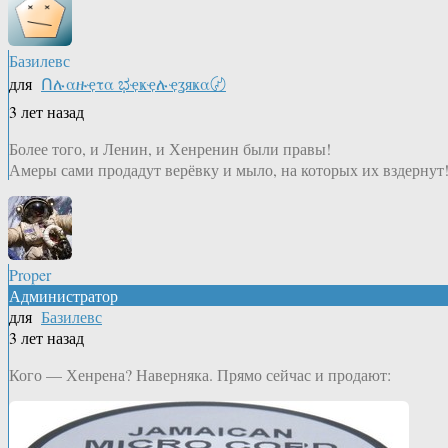
Базилевс
для
Ոሉαዙҿτα ಭҿҝҿሉҿʓяҝα〄
3 лет назад
Более того, и Ленин, и Хенренин были правы!
Амеры сами продадут верёвку и мыло, на которых их вздернут
Proper
Администратор
для
Базилевс
3 лет назад
Кого — Хенрена? Наверняка. Прямо сейчас и продают: