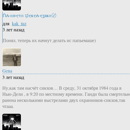
Ոሉαዙҿτα ಭҿҝҿሉҿʓяҝα〄
для
kak_tuz
3 лет назад
Понял, теперь их начнут делать ис папьемаше)
Gena
3 лет назад
Ну,как там насчёт сикхов… В среду, 31 октября 1984 года в
Нью-Дели , в 9:20 по местному времени. Ганди была смертельн
ранена несколькими выстрелами двух охранников-сикхов,так
чтааа.