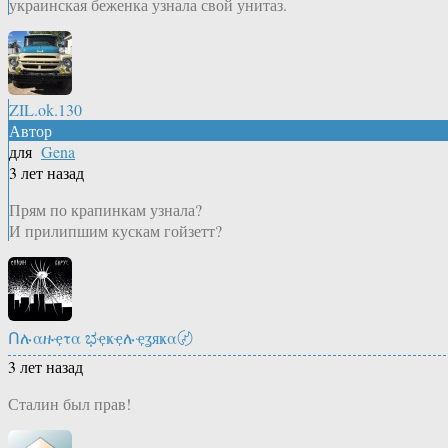
украинская беженка узнала свой унитаз.
ZIL.ok.130
Автор
для
Gena
3 лет назад
Прям по крапинкам узнала?
И прилипшим кускам гойзетт?
Ոሉαዙҿτα ಭҿҝҿሉҿʓяҝα〄
3 лет назад
Сталин был прав!