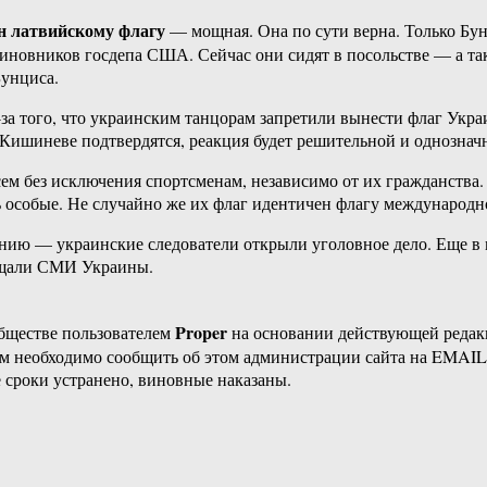
ен латвийскому флагу
— мощная. Она по сути верна. Только Бун
иновников госдепа США. Сейчас они сидят в посольстве — а так
Бунциса.
за того, что украинским танцорам запретили вынести флаг Укр
Кишиневе подтвердятся, реакция будет решительной и однозначн
 без исключения спортсменам, независимо от их гражданства. Н
ь особые. Не случайно же их флаг идентичен флагу международ
ынию — украинские следователи открыли уголовное дело. Еще в
общали СМИ Украины.
Proper
бществе пользователем
на основании действующей реда
ам необходимо сообщить об этом администрации сайта на EMAI
 сроки устранено, виновные наказаны.