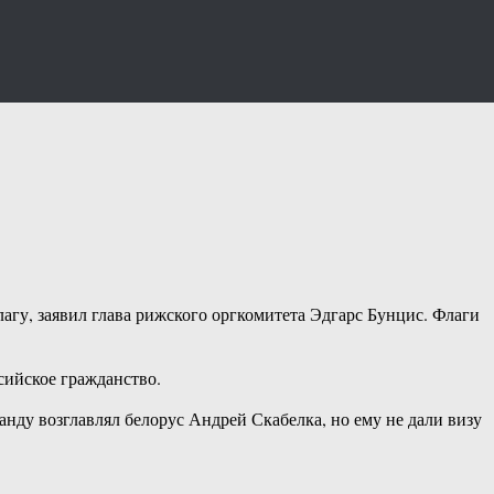
агу, заявил глава рижского оргкомитета Эдгарс Бунцис. Флаги
сийское гражданство.
анду возглавлял белорус Андрей Скабелка, но ему не дали визу