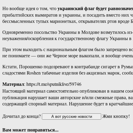
украинский флаг будет равнознач
Но вообще идея о том, что
прибалтийских вымиратов и украины, и посадить вместо них ч
бессмысленных тупых марионетках, открывателях ртов вроде 
Одновременно посольство Украины в Молдове возмутилось из-
неуважения/оскорбления к государственному флагу Украины в 
При этом выходить с национальным флагом было запрещено всем
не понимаете — они же Черное море выкопали, и вообще очен
Кстати, Порошенко подозревают в контрабанде сигарет в Рум
сладостями Roshen табачные изделия без акцизных марок, со
Материал
: https://t.me/sputniklive/59746
Настоящий материал самостоятельно опубликован в нашем соо
публикация нарушает ваши авторские и/или смежные права, в
содержащей спорный материал. Нарушение будет в кратчайшие
Дочитал до конца?
Жми кнопку!
Вам может понравиться...