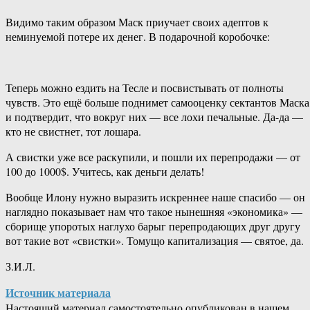
Видимо таким образом Маск приучает своих адептов к
неминуемой потере их денег. В подарочной коробочке:
Теперь можно ездить на Тесле и посвистывать от полноты
чувств. Это ещё больше поднимет самооценку сектантов Маска
и подтвердит, что вокруг них — все лохи печальные. Да-да —
кто не свистнет, тот лошара.
А свистки уже все раскупили, и пошли их перепродажи — от
100 до 1000$. Учитесь, как деньги делать!
Вообще Илону нужно выразить искреннее наше спасибо — он
наглядно показывает нам что такое нынешняя «экономика» —
сборище упоротых наглухо барыг перепродающих друг другу
вот такие вот «свистки». Томущо капитализация — святое, да.
З.И.Л.
Источник материала
Настоящий материал самостоятельно опубликован в нашем