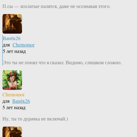
П.сы — хохлатые палятся, даже не осознавая этого.
Ванёк26
для
Chernomor
5 лет назад
Это ты не понял что я сказал. Видимо, слишком сложно.
Chernomor
для
Ванёк26
5 лет назад
Ну, ты то дурачка не включай.)