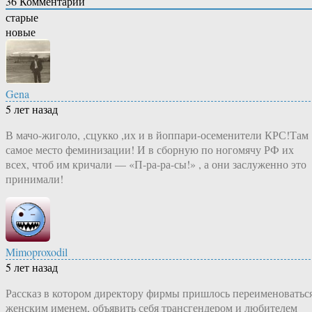
36
Комментарий
старые
новые
Gena
5 лет назад
В мачо-жиголо, ,сцукко ,их и в йоппари-осеменители КРС!Там
самое место феминизации! И в сборную по ногомячу РФ их
всех, чтоб им кричали — «П-ра-ра-сы!» , а они заслуженно это
принимали!
Mimoproxodil
5 лет назад
Рассказ в котором директору фирмы пришлось переименоватьс
женским именем, объявить себя трансгендером и любителем