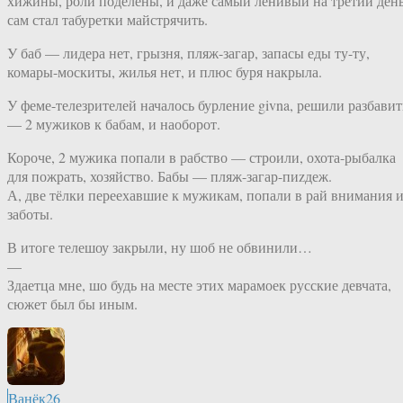
хижины, роли поделены, и даже самый ленивый на третий ден
сам стал табуретки майстрячить.
У баб — лидера нет, грызня, пляж-загар, запасы еды ту-ту,
комары-москиты, жилья нет, и плюс буря накрыла.
У феме-телезрителей началось бурление givna, решили разбавит
— 2 мужиков к бабам, и наоборот.
Короче, 2 мужика попали в рабство — строили, охота-рыбалка
для пожрать, хозяйство. Бабы — пляж-загар-пиzдеж.
А, две тёлки переехавшие к мужикам, попали в рай внимания 
заботы.
В итоге телешоу закрыли, ну шоб не обвинили…
—
Здаетца мне, шо будь на месте этих марамоек русские девчата,
сюжет был бы иным.
Ванёк26