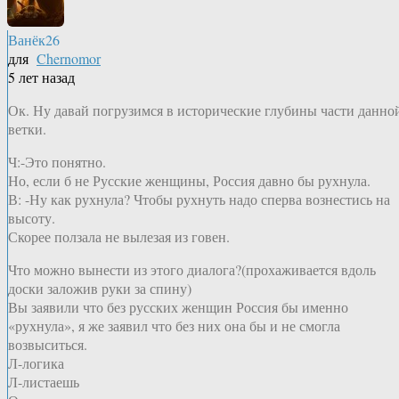
Ванёк26
для
Chernomor
5 лет назад
Ок. Ну давай погрузимся в исторические глубины части данно
ветки.
Ч:-Это понятно.
Но, если б не Русские женщины, Россия давно бы рухнула.
В: -Ну как рухнула? Чтобы рухнуть надо сперва вознестись на
высоту.
Скорее ползала не вылезая из говен.
Что можно вынести из этого диалога?(прохаживается вдоль
доски заложив руки за спину)
Вы заявили что без русских женщин Россия бы именно
«рухнула», я же заявил что без них она бы и не смогла
возвыситься.
Л-логика
Л-листаешь