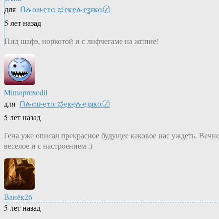
для
Ոሉαዙҿτα ಭҿҝҿሉҿʓяҝα〄
5 лет назад
Пид шафэ, норкотой и с лифчегаме на жппие!
Mimoproxodil
для
Ոሉαዙҿτα ಭҿҝҿሉҿʓяҝα〄
5 лет назад
Гена уже описал прекрасное будущее каковое нас уждеть. Вечн
веселое и с настроением :)
Ванёк26
5 лет назад