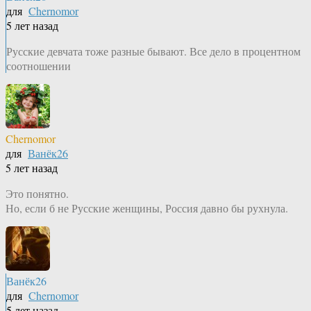
для
Chernomor
5 лет назад
Русские девчата тоже разные бывают. Все дело в процентном
соотношении
Chernomor
для
Ванёк26
5 лет назад
Это понятно.
Но, если б не Русские женщины, Россия давно бы рухнула.
Ванёк26
для
Chernomor
5 лет назад