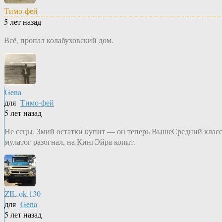
Тимо-фей
5 лет назад
Всё, пропал колабуховский дом.
Gena
для
Тимо-фей
5 лет назад
Не ссцы, Змий остатки купит — он теперь ВышеСредний класс
мулатог разогнал, на КингЭйра копит.
ZIL.ok.130
для
Gena
5 лет назад