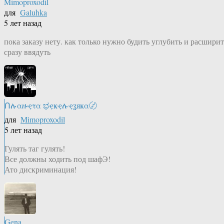
Mimoproxodil
для
Galuhka
5 лет назад
пока заказу нету. как только нужно будить углубить и расширит
сразу ввядуть
Ոሉαዙҿτα ಭҿҝҿሉҿʓяҝα〄
для
Mimoproxodil
5 лет назад
Гулять таг гулять!
Все должны ходить под шафЭ!
Ато дискриминация!
Gena