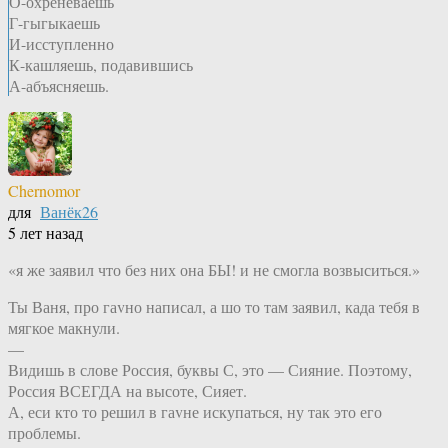
О-охреневаешь
Г-гыгыкаешь
И-исступленно
К-кашляешь, подавившись
А-абъясняешь.
Chernomor
для
Ванёк26
5 лет назад
«я же заявил что без них она БЫ! и не смогла возвыситься.»
Ты Ваня, про гаvно написал, а шо то там заявил, када тебя в
мягкое макнули.
—
Видишь в слове Россия, буквы С, это — Сияние. Поэтому,
Россия ВСЕГДА на высоте, Сияет.
А, еси кто то решил в гаvне искупаться, ну так это его
проблемы.