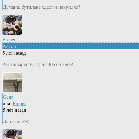
Думаиш бутильке сдаст и накупляе?
Proper
Автор
5 лет назад
АнтикварiатЪ. Цѣна 40 сентовЪ!
Gena
для
Proper
5 лет назад
Дайте две!©