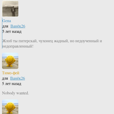
Gena
для
Ванёк26
5 лет назад
Жлоб ты питерскай, чухонец жадный, но недоученный и
недоправленный!
Тимо-фей
для
Ванёк26
5 лет назад
Nobody wanted.