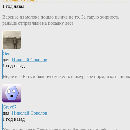
1 год назад
Варенье из молока пошло нынче не то. За такую жирность
раньше отправляли на посадку леса.
Gena
для
Николай Соколов
1 год назад
Не,не всё.Есть и бялорусское,есть и амурское норм,искать ннад
Grey67
для
Николай Соколов
1 год назад
Хех, на неделе в Светофоре купил баночку на пробу — и