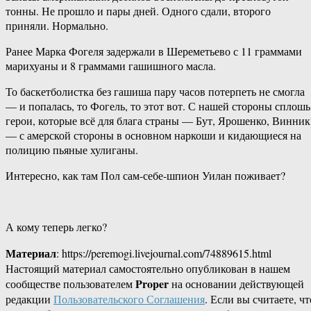
тонны. Не прошло и пары дней. Одного сдали, второго
приняли. Нормально.
Ранее Марка Фогеля задержали в Шереметьево с 11 граммами
марихуаны и 8 граммами гашишного масла.
То баскетболистка без гашиша пару часов потерпеть не смогла
— и попалась, то Фогель, то этот вот. С нашей стороны сплошь
герои, которые всё для блага страны — Бут, Ярошенко, Винник
— с амерской стороны в основном наркоши и кидающиеся на
полицию пьяные хулиганы.
Интересно, как там Пол сам-себе-шпион Уилан поживает?
А кому теперь легко?
Материал
: https://peremogi.livejournal.com/74889615.html
Настоящий материал самостоятельно опубликован в нашем
Proper
сообществе пользователем
на основании действующей
редакции
Пользовательского Соглашения
. Если вы считаете, чт