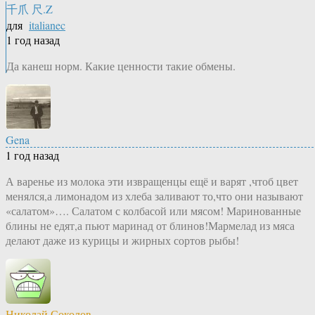
千爪 尺.Z
для
italianec
1 год назад
Да канеш норм. Какие ценности такие обмены.
Gena
1 год назад
А варенье из молока эти извращенцы ещё и варят ,чтоб цвет
менялся,а лимонадом из хлеба заливают то,что они называют
«салатом»…. Салатом с колбасой или мясом! Маринованные
блины не едят,а пьют маринад от блинов!Мармелад из мяса
делают даже из курицы и жирных сортов рыбы!
Николай Соколов