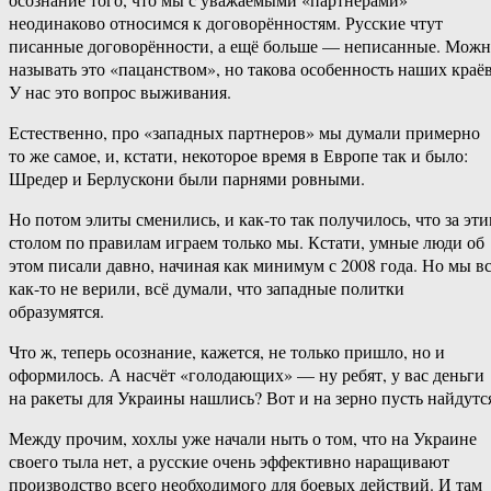
неодинаково относимся к договорённостям. Русские чтут
писанные договорённости, а ещё больше — неписанные. Мож
называть это «пацанством», но такова особенность наших краёв
У нас это вопрос выживания.
Естественно, про «западных партнеров» мы думали примерно
то же самое, и, кстати, некоторое время в Европе так и было:
Шредер и Берлускони были парнями ровными.
Но потом элиты сменились, и как-то так получилось, что за эт
столом по правилам играем только мы. Кстати, умные люди об
этом писали давно, начиная как минимум с 2008 года. Но мы в
как-то не верили, всё думали, что западные политки
образумятся.
Что ж, теперь осознание, кажется, не только пришло, но и
оформилось. А насчёт «голодающих» — ну ребят, у вас деньги
на ракеты для Украины нашлись? Вот и на зерно пусть найдутс
Между прочим, хохлы уже начали ныть о том, что на Украине
своего тыла нет, а русские очень эффективно наращивают
производство всего необходимого для боевых действий. И там