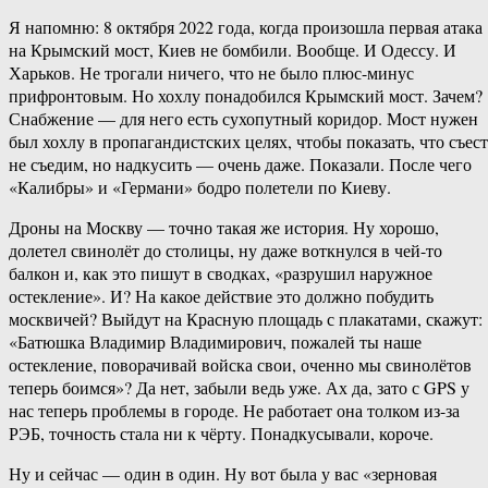
Я напомню: 8 октября 2022 года, когда произошла первая атака
на Крымский мост, Киев не бомбили. Вообще. И Одессу. И
Харьков. Не трогали ничего, что не было плюс-минус
прифронтовым. Но хохлу понадобился Крымский мост. Зачем?
Снабжение — для него есть сухопутный коридор. Мост нужен
был хохлу в пропагандистских целях, чтобы показать, что съест
не съедим, но надкусить — очень даже. Показали. После чего
«Калибры» и «Германи» бодро полетели по Киеву.
Дроны на Москву — точно такая же история. Ну хорошо,
долетел свинолёт до столицы, ну даже воткнулся в чей-то
балкон и, как это пишут в сводках, «разрушил наружное
остекление». И? На какое действие это должно побудить
москвичей? Выйдут на Красную площадь с плакатами, скажут:
«Батюшка Владимир Владимирович, пожалей ты наше
остекление, поворачивай войска свои, оченно мы свинолётов
теперь боимся»? Да нет, забыли ведь уже. Ах да, зато с GPS у
нас теперь проблемы в городе. Не работает она толком из-за
РЭБ, точность стала ни к чёрту. Понадкусывали, короче.
Ну и сейчас — один в один. Ну вот была у вас «зерновая