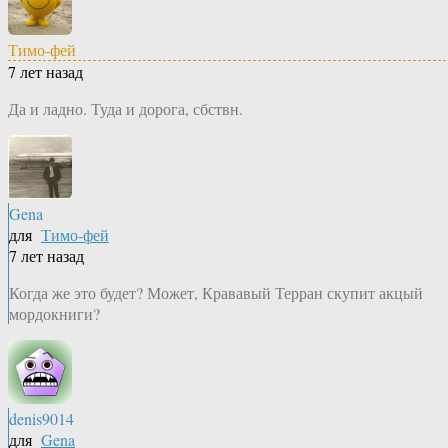
Тимо-фей
7 лет назад
Да и ладно. Туда и дорога, сбствн.
Gena
для
Тимо-фей
7 лет назад
Когда же это будет? Может, Крававый Терран скупит акцый
мордокниги?
denis9014
для
Gena