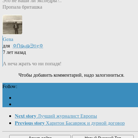
Это не наши ли экспедры?..
Пропала бриташка
Gena
для
✡Ոթℴթ∋চҿ✡
7 лет назад
А неча жрать чо ни попадя!
Чтобы добавить комментарий, надо залогиниться.
Follow:
Next story
Лучший журналист Европы
Previous story
Харитон Басаврюк и дурной договор