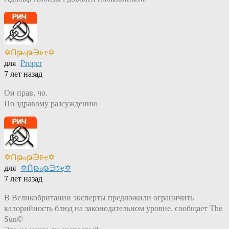
✡Ոթℴթ∋চҿ✡
для
Proper
7 лет назад
Он прав, чо.
По здравому разсуждению
✡Ոթℴթ∋চҿ✡
для
✡Ոթℴթ∋চҿ✡
7 лет назад
В Великобритании эксперты предложили ограничить
калорийность блюд на законодательном уровне, сообщает The
Sun©