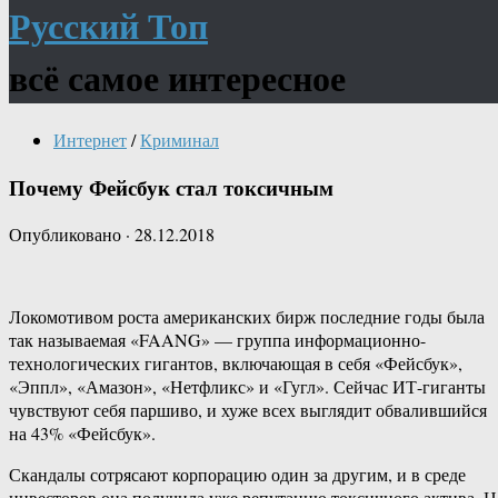
Русский Топ
всё самое интересное
Интернет
/
Криминал
Почему Фейсбук стал токсичным
Опубликовано
·
28.12.2018
Локомотивом роста американских бирж последние годы была
так называемая «FAANG» — группа информационно-
технологических гигантов, включающая в себя «Фейсбук»,
«Эппл», «Амазон», «Нетфликс» и «Гугл». Сейчас ИТ-гиганты
чувствуют себя паршиво, и хуже всех выглядит обвалившийся
на 43% «Фейсбук».
Скандалы сотрясают корпорацию один за другим, и в среде
инвесторов она получила уже репутацию токсичного актива. Н