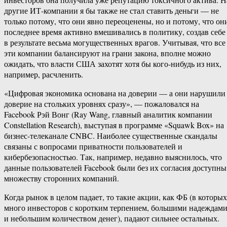
другие ИТ-компании я бы также не стал ставить деньги — не
только потому, что они явно переоценены, но и потому, что он
последнее время активно вмешивались в политику, создав себе
в результате весьма могущественных врагов. Учитывая, что все
эти компании балансируют на грани закона, вполне можно
ожидать, что власти США захотят хотя бы кого-нибудь из них,
например, расчленить.
«Цифровая экономика основана на доверии — а они нарушили
доверие на стольких уровнях сразу», — пожаловался на
Facebook Рэй Вонг (Ray Wang, главный аналитик компании
Constellation Research), выступая в программе «Squawk Box» на
бизнес-телеканале CNBC. Наиболее существенные скандалы
связаны с вопросами приватности пользователей и
кибербезопасностью. Так, например, недавно выяснилось, что
данные пользователей Facebook были без их согласия доступны
множеству сторонних компаний.
Когда рынок в целом падает, то такие акции, как ФБ (в которых
много инвесторов с коротким терпением, большими надеждам
и небольшим количеством денег), падают сильнее остальных.