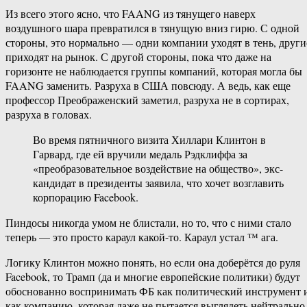
Из всего этого ясно, что FAANG из тянущего наверх
воздушного шара превратился в тянущую вниз гирю. С одной
стороны, это нормально — одни компании уходят в тень, други
приходят на рынок. С другой стороны, пока что даже на
горизонте не наблюдается группы компаний, которая могла бы
FAANG заменить. Разруха в США повсюду. А ведь, как еще
профессор Преображенский заметил, разруха не в сортирах,
разруха в головах.
Во время пятничного визита Хиллари Клинтон в
Гарвард, где ей вручили медаль Рэдклиффа за
«преобразовательное воздействие на общество», экс-
кандидат в президенты заявила, что хочет возглавить
корпорацию Facebook.
Пиндосы никогда умом не блистали, но то, что с ними стало
теперь — это просто караул какой-то. Караул устал ™ ага.
Логику Клинтон можно понять, но если она доберётся до руля
Facebook, то Трамп (да и многие европейские политики) будут
обоснованно воспринимать ФБ как политический инструмент 
как компанию, которая даже не пытается выглядеть нейтрально