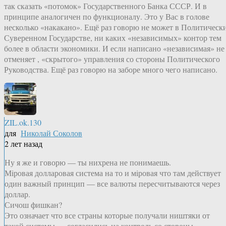
так сказать «потомок» Государственного Банка СССР. И в
принципе аналогичен по функционалу. Это у Вас в голове
несколько «накакано». Ещё раз говорю не может в Политическ
Суверенном Государстве, ни каких «независимых» контор тем
более в области экономики. И если написано «независимая» не
отменяет , «скрытого» управления со стороны Политического
Руководства. Ещё раз говорю на заборе много чего написано.
ZIL.ok.130
для
Николай Соколов
2 лет назад
Ну я же и говорю — ты нихрена не понимаешь.
Мiровая долларовая система на то и мiровая что там действует
один важный принцип — все валюты пересчитываются через
доллар.
Сичош фишкан?
Это означает что все страны которые получали ништяки от
такой системы — согласились на контроль со стороны