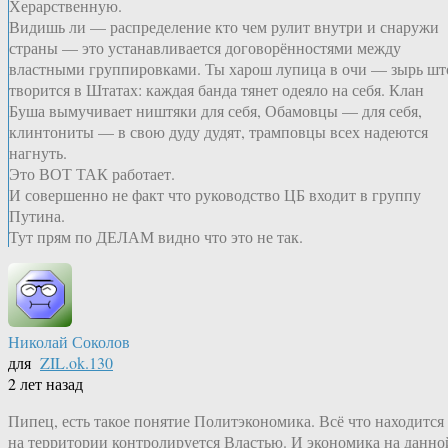
Херарственную.
Видишь ли — распределение кто чем рулит внутри и снаружи
страны — это устанавливается договорённостями между
властными группировками. Ты харош лупица в очи — зырь шт
творится в Штатах: каждая банда тянет одеяло на себя. Клан
Буша вымучивает ништяки для себя, Обамовцы — для себя,
клинтониты — в свою дуду дудят, трамповцы всех надеются
нагнуть.
Это ВОТ ТАК работает.
И совершенно не факт что руководство ЦБ входит в группу
Путина.
Тут прям по ДЕЛАМ видно что это не так.
Николай Соколов
для
ZIL.ok.130
2 лет назад
Пипец, есть такое понятие Политэкономика. Всё что находится
на территории контролируется Властью. И экономика на данно