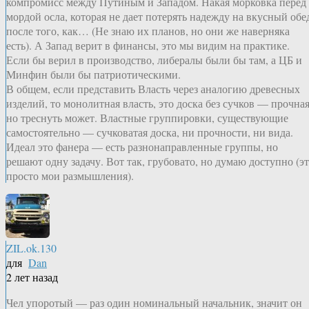
компромисс между Путиным и Западом. Накая морковка перед
мордой осла, которая не дает потерять надежду на вкусный обе
после того, как… (Не знаю их планов, но они же наверняка
есть). А Запад верит в финансы, это мы видим на практике.
Если бы верил в производство, либералы были бы там, а ЦБ и
Минфин были бы патриотическими.
В общем, если представить Власть через аналогию древесных
изделий, то монолитная власть, это доска без сучков — прочная
но треснуть может. Властные группировки, существующие
самостоятельно — сучковатая доска, ни прочности, ни вида.
Идеал это фанера — есть разнонаправленные группы, но
решают одну задачу. Вот так, грубовато, но думаю доступно (э
просто мои размышления).
ZIL.ok.130
для
Dan
2 лет назад
Чел упоротый — раз один номинальный начальник, значит он