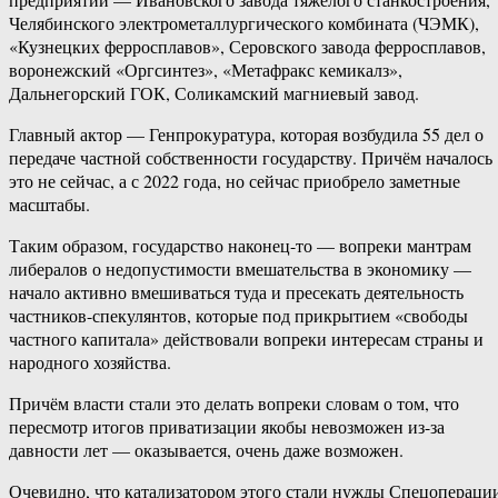
Челябинского электрометаллургического комбината (ЧЭМК),
«Кузнецких ферросплавов», Серовского завода ферросплавов,
воронежский «Оргсинтез», «Метафракс кемикалз»,
Дальнегорский ГОК, Соликамский магниевый завод.
Главный актор — Генпрокуратура, которая возбудила 55 дел о
передаче частной собственности государству. Причём началось
это не сейчас, а с 2022 года, но сейчас приобрело заметные
масштабы.
Таким образом, государство наконец-то — вопреки мантрам
либералов о недопустимости вмешательства в экономику —
начало активно вмешиваться туда и пресекать деятельность
частников-спекулянтов, которые под прикрытием «свободы
частного капитала» действовали вопреки интересам страны и
народного хозяйства.
Причём власти стали это делать вопреки словам о том, что
пересмотр итогов приватизации якобы невозможен из-за
давности лет — оказывается, очень даже возможен.
Очевидно, что катализатором этого стали нужды Спецопераци