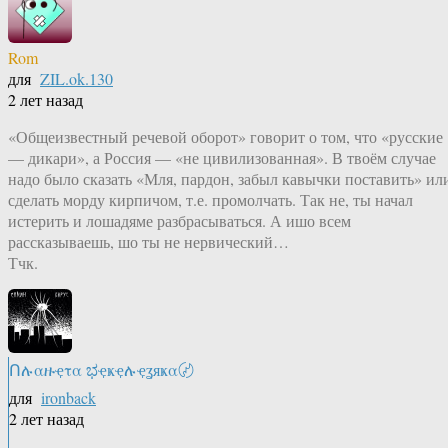
Rom
для
ZIL.ok.130
2 лет назад
«Общеизвестный речевой оборот» говорит о том, что «русские
— дикари», а Россия — «не цивилизованная». В твоём случае
надо было сказать «Мля, пардон, забыл кавычки поставить» ил
сделать морду кирпичом, т.е. промолчать. Так не, ты начал
истерить и лошадяме разбрасываться. А ишо всем
рассказываешь, шо ты не нервический…
Тчк.
Ոሉαዙҿτα ಭҿҝҿሉҿʓяҝα〄
для
ironback
2 лет назад