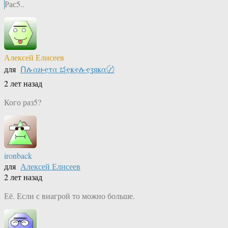
Рас5..
Алексей Елисеев
для
Ոሉαዙҿτα ಭҿҝҿሉҿʓяҝα〄
2 лет назад
Кого раз5?
ironback
для
Алексей Елисеев
2 лет назад
Её. Если с виагрой то можно больше.