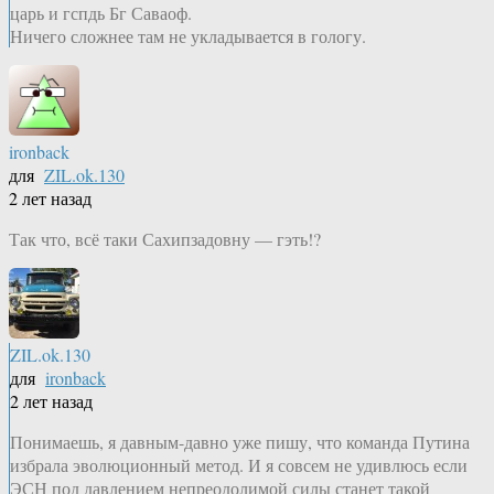
царь и гспдь Бг Саваоф.
Ничего сложнее там не укладывается в гологу.
ironback
для
ZIL.ok.130
2 лет назад
Так что, всё таки Сахипзадовну — гэть!?
ZIL.ok.130
для
ironback
2 лет назад
Понимаешь, я давным-давно уже пишу, что команда Путина
избрала эволюционный метод. И я совсем не удивлюсь если
ЭСН под давлением непреодолимой силы станет такой