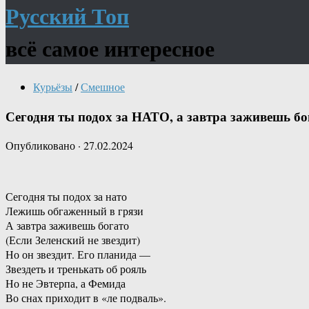
Русский Топ
всё самое интересное
Курьёзы
/
Смешное
Сегодня ты подох за НАТО, а завтра заживешь бо
Опубликовано
·
27.02.2024
Сегодня ты подох за нато
Лежишь обгаженный в грязи
А завтра заживешь богато
(Если Зеленский не звездит)
Но он звездит. Его планида —
Звездеть и тренькать об рояль
Но не Эвтерпа, а Фемида
Во снах приходит в «ле подваль».