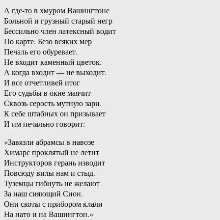
А где-то в хмуром Вашингтоне
Больной и грузный старый негр
Бессильно член латексный водит
По карте. Безо всяких мер
Печаль его обуревает.
Не входит каменный цветок.
А когда входит — не выходит.
И все отчетливей итог
Его судьбы в окне маячит
Сквозь серость мутную зари.
К себе штабных он призывает
И им печально говорит:
«Завязли абрамсы в навозе
Химарс проклятый не летит
Инструкторов герань изводит
Повсюду вилы нам и стыд.
Туземцы гибнуть не желают
За наш сияющий Сион.
Они скоты с прибором клали
На нато и на Вашингтон.»