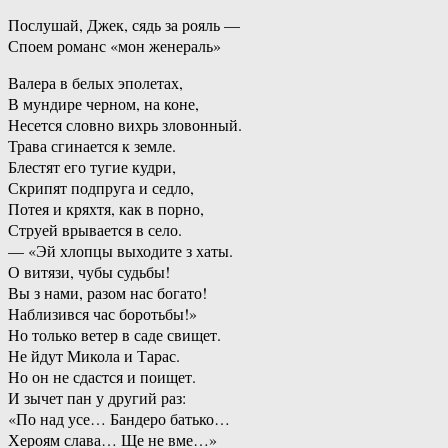
Послушай, Джек, сядь за рояль —
Споем романс «мон женераль»
Валера в белых эполетах,
В мундире черном, на коне,
Несется словно вихрь зловонный.
Трава сгинается к земле.
Блестят его тугие кудри,
Скрипят подпруга и седло,
Потея и кряхтя, как в порно,
Струей врывается в село.
— «Эй хлопцы выходите з хаты.
О витязи, чубы судьбы!
Вы з нами, разом нас богато!
Наблизився час боротьбы!»
Но только ветер в саде свищет.
Не йдут Микола и Тарас.
Но он не сдастся и поищет.
И зычет пан у другий раз:
«По над усе… Бандеро батько…
Хероям слава… Ще не вме…»