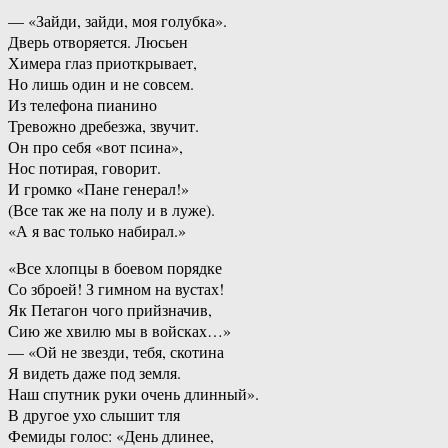
— «Зайди, зайди, моя голубка».
Дверь отворяется. Люсьен
Химера глаз приоткрывает,
Но лишь один и не совсем.
Из телефона пианино
Тревожно дребезжа, звучит.
Он про себя «вот псина»,
Нос потирая, говорит.
И громко «Пане генерал!»
(Все так же на полу и в луже).
«А я вас только набирал.»
«Все хлопцы в боевом порядке
Со зброей! З гимном на вустах!
Як Петагон чого прийзначив,
Сию же хвилю мы в войсках…»
— «Ой не звезди, тебя, скотина
Я видеть даже под земля.
Наш спутник руки очень длинный».
В другое ухо слышит тля
Фемиды голос: «День длинее,