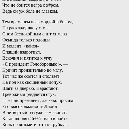
Что не боится негра с х#ром,
Ведь он уж боле не главком.
Тем временем весь мордой в белом,
На раскладушке у стола,
Сном беспокойным спит химера
Фемида только подошла.
И молвит: «кайся»
Спящий вздрогнул,
Вскочил и пятится к углу.
«Я президент Голобородько!», —
Кричит пронзительно во мглу.
Тот час же ссытся и сползает
На пол как скошенный лопух.
Шаги за дверью. Нарастают.
Тревожный раздается стук.
— «Пан президент, ласкаво просим!
Его высоковажность Ллойд
В четвертый раз уже вам звонят.
Казав шо «вы#б@йт ваш в ройт»
Коль не возьмете тотчас трубку».