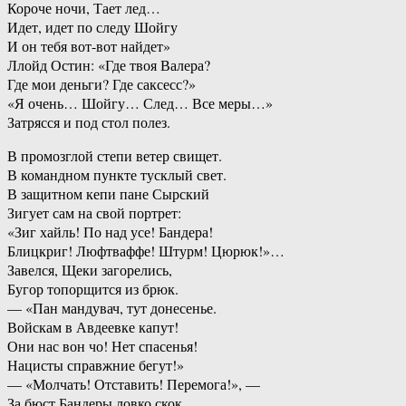
Короче ночи, Тает лед…
Идет, идет по следу Шойгу
И он тебя вот-вот найдет»
Ллойд Остин: «Где твоя Валера?
Где мои деньги? Где саксесс?»
«Я очень… Шойгу… След… Все меры…»
Затрясся и под стол полез.
В промозглой степи ветер свищет.
В командном пункте тусклый свет.
В защитном кепи пане Сырский
Зигует сам на свой портрет:
«Зиг хайль! По над усе! Бандера!
Блицкриг! Люфтваффе! Штурм! Цюрюк!»…
Завелся, Щеки загорелись,
Бугор топорщится из брюк.
— «Пан мандувач, тут донесенье.
Войскам в Авдеевке капут!
Они нас вон чо! Нет спасенья!
Нацисты справжние бегут!»
— «Молчать! Отставить! Перемога!», —
За бюст Бандеры ловко скок.