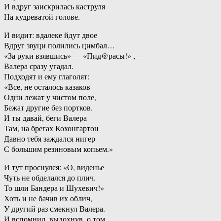
И вдруг заискрилась каструля
На кудреватой голове.
И видит: вдалеке йдут двое
Вдруг звуци полились цимбал…
«За руки взявшись» — «Пид@расы!» , —
Валера сразу угадал.
Подходят и ему глаголят:
«Все, не осталось казаков
Одни лежат у чистом поле,
Бежат другие без портков.
И ты давай, беги Валера
Там, на брегах Кохонгартон
Давно тебя заждался нигер
С большим резиновым копьем.»
И тут проснулся: «О, виденье
Чуть не обделался до плич.
То шли Бандера и Шухевич!»
Хоть и не бачив их облич,
У другий раз смекнул Валера.
И вспомнил, выдохнув, о том,