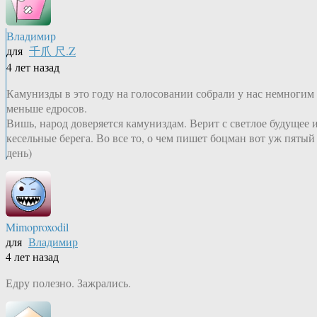
Владимир
для
千爪 尺.Z
4 лет назад
Камунизды в это году на голосовании собрали у нас немногим
меньше едросов.
Вишь, народ доверяется камуниздам. Верит с светлое будущее 
кесельные берега. Во все то, о чем пишет боцман вот уж пятый
день)
Mimoproxodil
для
Владимир
4 лет назад
Едру полезно. Зажрались.