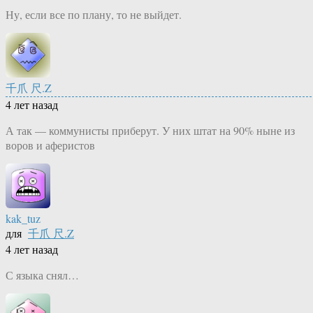
Ну, если все по плану, то не выйдет.
千爪 尺.Z
4 лет назад
А так — коммунисты приберут. У них штат на 90% ныне из
воров и аферистов
kak_tuz
для
千爪 尺.Z
4 лет назад
С языка снял…