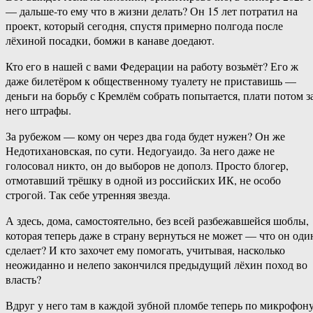
— дальше-то ему что в жизни делать? Он 15 лет потратил на
проект, который сегодня, спустя примерно полгода после
лёхиной посадки, бомжи в канаве доедают.
Кто его в нашей с вами Федерации на работу возьмёт? Его ж
даже билетёром к общественному туалету не приставишь —
деньги на борьбу с Кремлём собрать попытается, плати потом з
него штрафы.
За рубежом — кому он через два года будет нужен? Он же
Недотихановская, по сути. Недогуаидо. За него даже не
голосовал никто, он до выборов не дополз. Просто блогер,
отмотавший трёшку в одной из российских ИК, не особо
строгой. Так себе утренняя звезда.
А здесь, дома, самостоятельно, без всей разбежавшейся шоблы,
которая теперь даже в страну вернуться не может — что он оди
сделает? И кто захочет ему помогать, учитывая, насколько
неожиданно и нелепо закончился предыдущий лёхин поход во
власть?
Вдруг у него там в каждой зубной пломбе теперь по микрофон