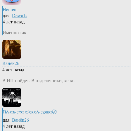
Henren
для
Dewa1s
4 лет назад
Именно так.
Ванёк26
4 лет назад
В ИП пойдет. В отделочники, хе-хе.
Ոሉαዙҿτα ಭҿҝҿሉҿʓяҝα〄
для
Ванёк26
4 лет назад