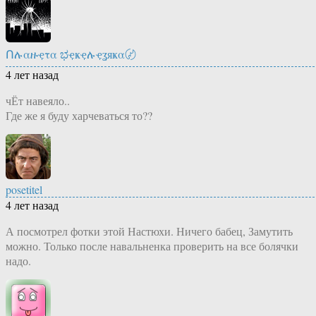
Ոሉαዙҿτα ಭҿҝҿሉҿʓяҝα〄
4 лет назад
чЁт навеяло..
Где же я буду харчеваться то??
posetitel
4 лет назад
А посмотрел фотки этой Настюхи. Ничего бабец, Замутить
можно. Только после навальненка проверить на все болячки
надо.