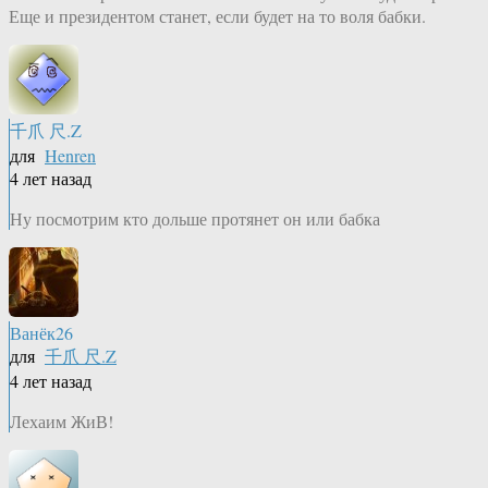
Еще и президентом станет, если будет на то воля бабки.
千爪 尺.Z
для
Henren
4 лет назад
Ну посмотрим кто дольше протянет он или бабка
Ванёк26
для
千爪 尺.Z
4 лет назад
Лехаим ЖиВ!