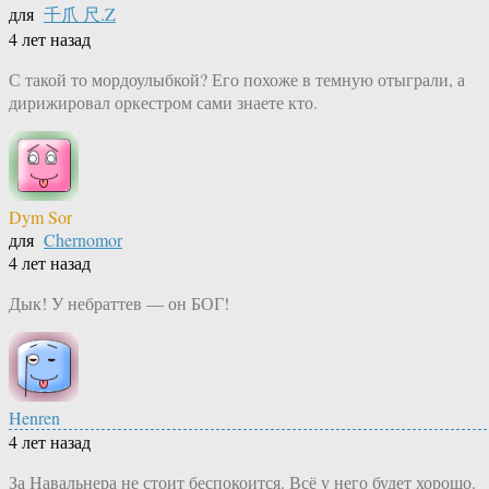
для
千爪 尺.Z
4 лет назад
С такой то мордоулыбкой? Его похоже в темную отыграли, а
дирижировал оркестром сами знаете кто.
Dym Sor
для
Chernomor
4 лет назад
Дык! У небраттев — он БОГ!
Henren
4 лет назад
За Навальнера не стоит беспокоится. Всё у него будет хорошо.