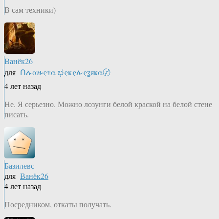
В сам техники)
Ванёк26
для
Ոሉαዙҿτα ಭҿҝҿሉҿʓяҝα〄
4 лет назад
Не. Я серьезно. Можно лозунги белой краской на белой стене
писать.
Базилевс
для
Ванёк26
4 лет назад
Посредником, откаты получать.