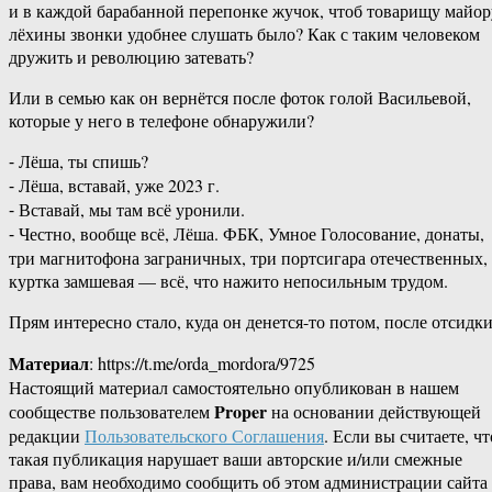
и в каждой барабанной перепонке жучок, чтоб товарищу майор
лёхины звонки удобнее слушать было? Как с таким человеком
дружить и революцию затевать?
Или в семью как он вернётся после фоток голой Васильевой,
которые у него в телефоне обнаружили?
⁃ Лёша, ты спишь?
⁃ Лёша, вставай, уже 2023 г.
⁃ Вставай, мы там всё уронили.
⁃ Честно, вообще всё, Лёша. ФБК, Умное Голосование, донаты,
три магнитофона заграничных, три портсигара отечественных,
куртка замшевая — всё, что нажито непосильным трудом.
Прям интересно стало, куда он денется-то потом, после отсидки
Материал
: https://t.me/orda_mordora/9725
Настоящий материал самостоятельно опубликован в нашем
Proper
сообществе пользователем
на основании действующей
редакции
Пользовательского Соглашения
. Если вы считаете, чт
такая публикация нарушает ваши авторские и/или смежные
права, вам необходимо сообщить об этом администрации сайта