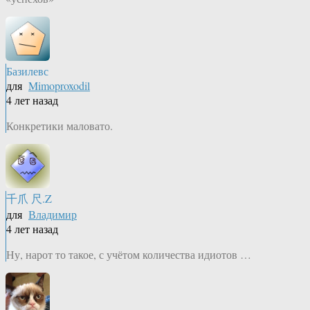
Базилевс
для
Mimoproxodil
4 лет назад
Конкретики маловато.
千爪 尺.Z
для
Владимир
4 лет назад
Ну, нарот то такое, с учётом количества идиотов …