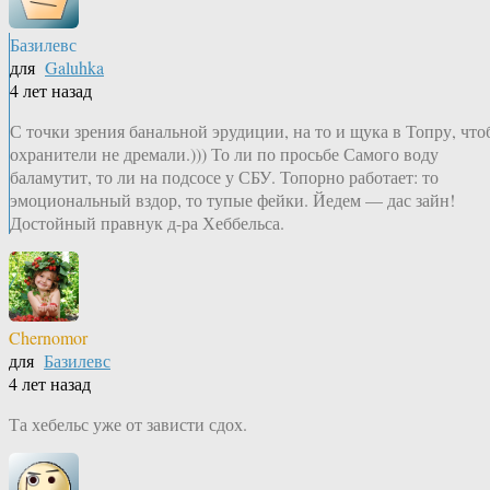
Базилевс
для
Galuhka
4 лет назад
С точки зрения банальной эрудиции, на то и щука в Топру, что
охранители не дремали.))) То ли по просьбе Самого воду
баламутит, то ли на подсосе у СБУ. Топорно работает: то
эмоциональный вздор, то тупые фейки. Йедем — дас зайн!
Достойный правнук д-ра Хеббельса.
Chernomor
для
Базилевс
4 лет назад
Та хебельс уже от зависти сдох.