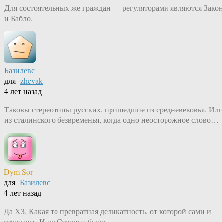
Для состоятельных же граждан — регуляторами являются Зако
и Бабло.
Базилевс
для
zhevak
4 лет назад
Таковы стереотипы русских, пришедшие из средневековья. Ил
из сталинского безвременья, когда одно неосторожное слово…
Dym Sor
для
Базилевс
4 лет назад
Да ХЗ. Какая то превратная деликатность, от которой сами и
страдают. И до Сталина было.