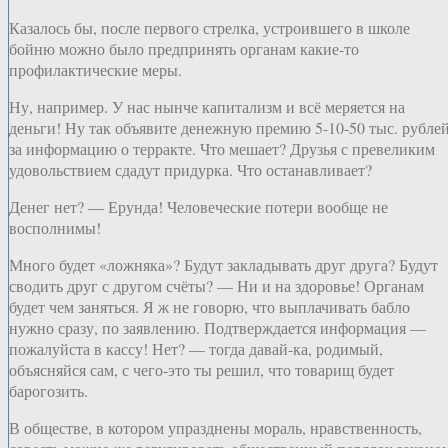
Казалось бы, после первого стрелка, устроившего в школе
бойню можно было предпринять органам какие-то
профилактические меры.
Ну, например. У нас нынче капитализм и всё меряется на
деньги! Ну так объявите денежную премию 5-10-50 тыс. рубле
за информацию о терракте. Что мешает? Друзья с превеликим
удовольствием сдадут придурка. Что останавливает?
Денег нет? — Ерунда! Человеческие потери вообще не
восполнимы!
Много будет «ложняка»? Будут закладывать друг друга? Будут
сводить друг с другом счёты? — Ни и на здоровье! Органам
будет чем заняться. Я ж не говорю, что выплачивать бабло
нужно сразу, по заявлению. Подтверждается информация —
пожалуйста в кассу! Нет? — тогда давай-ка, родимый,
объясняйся сам, с чего-это ты решил, что товарищ будет
барогозить.
В обществе, в котором упразднены мораль, нравственность,