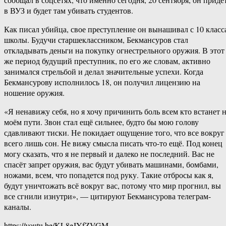
в ВУЗ и будет там убивать студентов.
Как писал убийца, свое преступление он вынашивал с 10 класс
школы. Будучи старшеклассником, Бекмансуров стал
откладывать деньги на покупку огнестрельного оружия. В этот
же период будущий преступник, по его же словам, активно
занимался стрельбой и делал значительные успехи. Когда
Бекмансурову исполнилось 18, он получил лицензию на
ношение оружия.
«Я ненавижу себя, но я хочу причинить боль всем кто встанет 
моём пути. Звон стал ещё сильнее, будто бы мою голову
сдавливают тиски. Не покидает ощущение того, что все вокруг
всего лишь сон. Не вижу смысла писать что-то ещё. Под конец
могу сказать, что я не первый и далеко не последний. Вас не
спасёт запрет оружия, вас будут убивать машинами, бомбами,
ножами, всем, что попадется под руку. Такие отбросы как я,
будут уничтожать всё вокруг вас, потому что мир прогнил, вы
все сгнили изнутри», — цитируют Бекмансурова телеграм-
каналы.
https://youtu.be/KL8eJYfZVGM