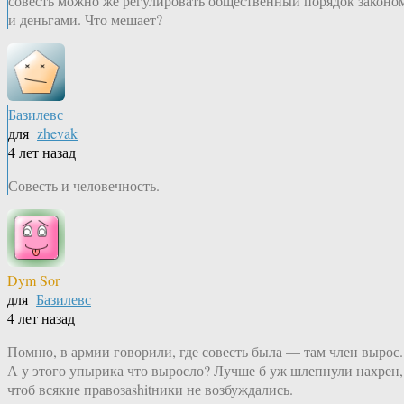
совесть можно же регулировать общественный порядок законо
и деньгами. Что мешает?
Базилевс
для
zhevak
4 лет назад
Совесть и человечность.
Dym Sor
для
Базилевс
4 лет назад
Помню, в армии говорили, где совесть была — там член вырос.
А у этого упырика что выросло? Лучше б уж шлепнули нахрен,
чтоб всякие правозаshitники не возбуждались.