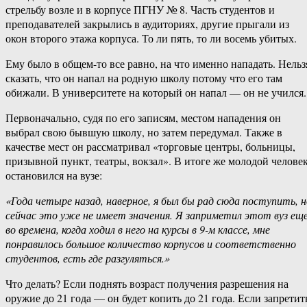
стрельбу возле и в корпусе ПГНУ № 8. Часть студентов и
преподавателей закрылись в аудиториях, другие прыгали из
окон второго этажа корпуса. То ли пять, то ли восемь убитых.
Ему было в общем-то все равно, на что именно нападать. Нельз
сказать, что он напал на родную школу потому что его там
обижали. В университете на который он напал — он не учился.
Первоначально, судя по его записям, местом нападения он
выбрал свою бывшую школу, но затем передумал. Также в
качестве мест он рассматривал «торговые центры, больницы,
призывной пункт, театры, вокзал». В итоге же молодой челове
остановился на вузе:
«Года четыре назад, наверное, я был бы рад сюда поступить, н
сейчас это уже не имеет значения. Я заприметил этот вуз ещ
во времена, когда ходил в него на курсы в 9-м классе, мне
понравилось большое количество корпусов и соответственно
студентов, есть где разгуляться.»
Что делать? Если поднять возраст получения разрешения на
оружие до 21 года — он будет копить до 21 года. Если запретит