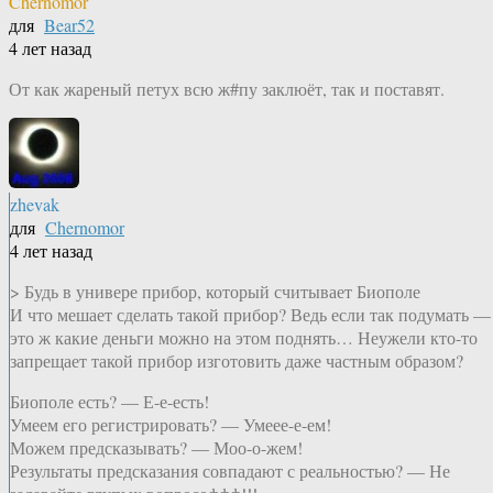
Chernomor
для
Bear52
4 лет назад
От как жареный петух всю ж#пу заклюёт, так и поставят.
zhevak
для
Chernomor
4 лет назад
> Будь в универе прибор, который считывает Биополе
И что мешает сделать такой прибор? Ведь если так подумать —
это ж какие деньги можно на этом поднять… Неужели кто-то
запрещает такой прибор изготовить даже частным образом?
Биополе есть? — Е-е-есть!
Умеем его регистрировать? — Умеее-е-ем!
Можем предсказывать? — Моо-о-жем!
Результаты предсказания совпадают с реальностью? — Не