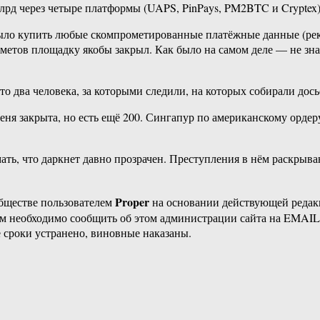
рд через четыре платформы (UAPS, PinPays, PM2BTC и Cryptex)
было купить любые скомпрометированные платёжные данные (рекв
аметов площадку якобы закрыл. Как было на самом деле — не знаю
о два человека, за которыми следили, на которых собирали дось
меня закрыта, но есть ещё 200. Сингапур по американскому орде
ть, что даркнет давно прозрачен. Преступления в нём раскрыва
Proper
бществе пользователем
на основании действующей реда
ам необходимо сообщить об этом администрации сайта на EMAI
 сроки устранено, виновные наказаны.