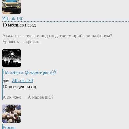
ZIL.ok.130
10 месяцев назад
Ахахаха — чуваки под следствием прибыли на форум?
Уровень — кретин.
Ոሉαዙҿτα ಭҿҝҿሉҿʓяҝα〄
для
ZIL.ok.130
10 месяцев назад
А як жэж — А нас за щЁ?
Proper