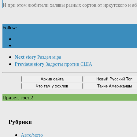
И при этом любители халявы разных сортов,от иркутского и а
Follow:
Next story
Раздел мiра
Previous story
Задроты против США
Привет, гость!
Рубрики
Авто/мото