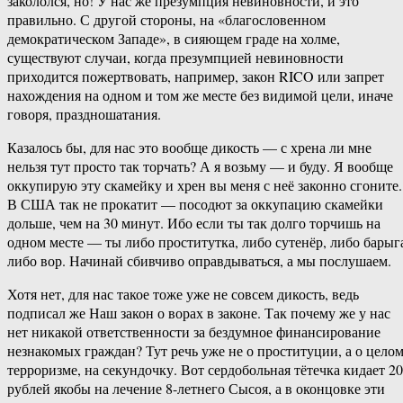
закололся, но! У нас же презумпция невиновности, и это
правильно. С другой стороны, на «благословенном
демократическом Западе», в сияющем граде на холме,
существуют случаи, когда презумпцией невиновности
приходится пожертвовать, например, закон RICO или запрет
нахождения на одном и том же месте без видимой цели, иначе
говоря, праздношатания.
Казалось бы, для нас это вообще дикость — с хрена ли мне
нельзя тут просто так торчать? А я возьму — и буду. Я вообще
оккупирую эту скамейку и хрен вы меня с неё законно сгоните.
В США так не прокатит — посодют за оккупацию скамейки
дольше, чем на 30 минут. Ибо если ты так долго торчишь на
одном месте — ты либо проститутка, либо сутенёр, либо барыг
либо вор. Начинай сбивчиво оправдываться, а мы послушаем.
Хотя нет, для нас такое тоже уже не совсем дикость, ведь
подписал же Наш закон о ворах в законе. Так почему же у нас
нет никакой ответственности за бездумное финансирование
незнакомых граждан? Тут речь уже не о проституции, а о цело
терроризме, на секундочку. Вот сердобольная тётечка кидает 2
рублей якобы на лечение 8-летнего Сысоя, а в оконцовке эти