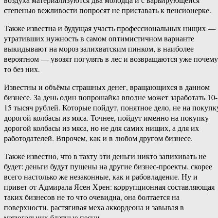
степенью вежливости попросят не приставать к пенсионерке.
Также известна и будущая участь профессиональных нищих —
утративших нужность в самом оптимистичном варианте
выкидывают на мороз залихватским пинком, в наиболее
вероятном — увозят погулять в лес и возвращаются уже почему
то без них.
Известны и объёмы страшных денег, вращающихся в данном
бизнесе. За день один попрошайка вполне может заработать 10-
15 тысяч рублей. Которые пойдут, понятное дело, не на покупк
дорогой колбасы из мяса. Точнее, пойдут именно на покупку
дорогой колбасы из мяса, но не для самих нищих, а для их
работодателей. Впрочем, как и в любом другом бизнесе.
Также известно, что в тахту эти деньги никто запихивать не
будет: деньги будут пущены на другие бизнес-проекты, скорее
всего настолько же незаконные, как и рабовладение. Ну и
привет от Адмирала Ясен Хрен: коррупционная составляющая
таких бизнесов не то что очевидна, она болтается на
поверхности, растягивая меха аккордеона и завывая в
матюгальник блатные песни.