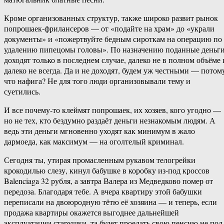
Кроме организованных структур, также широко развит рынок
попрошаек-фрилансеров — от «подайте на храм» до «украли
документы» и «пожертвуйте бедным сироткам на операцию по
удалению пипецомы головы». По назначению поданные деньг
доходят только в последнем случае, далеко не в полном объёме 
далеко не всегда. Да и не доходят, будем уж честными — потом
что нафига? Не для того люди организовывали тему и
суетились.
И все почему-то клеймят попрошаек, их хозяев, кого угодно —
но не тех, кто бездумно раздаёт деньги незнакомым людям. А
ведь эти деньги мгновенно уходят как минимум в жало
дармоеда, как максимум — на оголтелый криминал.
Сегодня ты, утирая промасленным рукавом телогрейки
крокодилью слезу, кинул бабушке в коробку из-под кроссов
Balenciaga 32 рубля, а завтра Валера из Медведково помер от
передоза. Благодаря тебе. А вчера квартиру этой бабушки
переписали на двоюродную тётю её хозяина — и теперь, если
продажа квартиры окажется выгоднее дальнейшей
эксплуатации старушки, та будет проедать свою пенсию не под