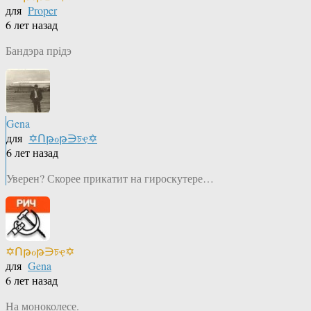
для
Proper
6 лет назад
Бандэра прiдэ
Gena
для
✡Ոթℴթ∋চҿ✡
6 лет назад
Уверен? Скорее прикатит на гироскутере…
✡Ոթℴթ∋চҿ✡
для
Gena
6 лет назад
На моноколесе.