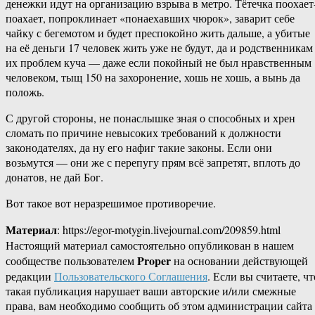
денежки идут на организацию взрыва в метро. Тётечка поохает
поахает, попроклинает «понаехавших чюрок», заварит себе
чайку с бегемотом и будет преспокойно жить дальше, а убитые
на её деньги 17 человек жить уже не будут, да и родственникам
их проблем куча — даже если покойный не был нравственным
человеком, тыщ 150 на захоронение, хошь не хошь, а вынь да
положь.
С другой стороны, не понаслышке зная о способных и хрен
сломать по причине невысоких требований к должности
законодателях, да ну его нафиг такие законы. Если они
возьмутся — они же с перепугу прям всё запретят, вплоть до
донатов, не дай Бог.
Вот такое вот неразрешимое противоречие.
Материал
: https://egor-motygin.livejournal.com/209859.html
Настоящий материал самостоятельно опубликован в нашем
Proper
сообществе пользователем
на основании действующей
редакции
Пользовательского Соглашения
. Если вы считаете, чт
такая публикация нарушает ваши авторские и/или смежные
права, вам необходимо сообщить об этом администрации сайта