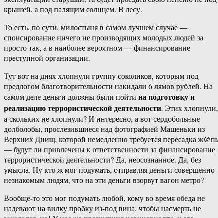
крышей, а под палящим солнцем. В лесу.
То есть, по сути, милостыня в самом лучшем случае —
спонсирование ничего не производящих молодых людей за
просто так, а в наиболее вероятном — финансирование
преступной организации.
Тут вот на днях хлопнули группу соколиков, которым под
предлогом благотворительности накидали 6 лямов рублей. На
на подготовку и
самом деле деньги должны были пойти
реализацию террористической деятельности
. Этих хлопнули,
а скольких не хлопнули? И интересно, а вот сердобольные
долболобы, прослезившиеся над фотографией Машеньки из
Верхних Днищ, которой немедленно требуется пересадка ж@п
— будут ли привлечены к ответственности за финансирование
террористической деятельности? Да, неосознанное. Да, без
умысла. Ну кто ж мог подумать, отправляя деньги совершенно
незнакомым людям, что на эти деньги взорвут вагон метро?
Вообще-то это мог подумать любой, кому во время обеда не
надевают на вилку пробку из-под вина, чтобы насмерть не