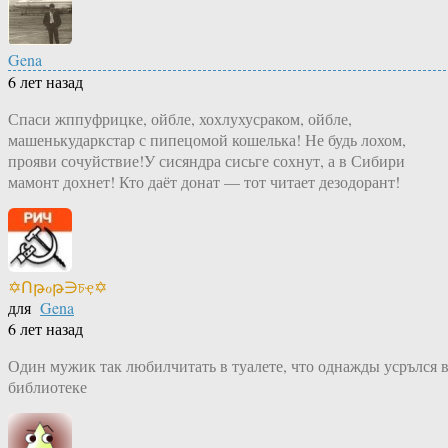
Gena
6 лет назад
Спаси жппуфрицке, ойбле, хохлухусраком, ойбле,
машенькударкстар с пипецомой кошелька! Не будь лохом,
прояви сочуйствие!У сисяндра сисьге сохнут, а в Сибири
мамонт дохнет! Кто даёт донат — тот читает дезодорант!
✡Ոթℴթ∋চҿ✡
для
Gena
6 лет назад
Один мужик так любилчитать в туалете, что однажды усрълся 
библиотеке