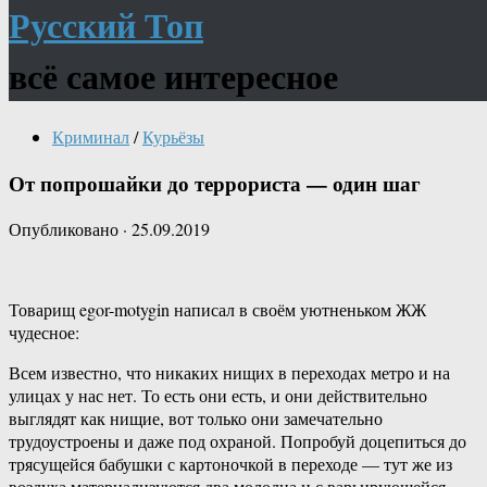
Русский Топ
всё самое интересное
Криминал
/
Курьёзы
От попрошайки до террориста — один шаг
Опубликовано
·
25.09.2019
Товарищ egor-motygin написал в своём уютненьком ЖЖ
чудесное:
Всем известно, что никаких нищих в переходах метро и на
улицах у нас нет. То есть они есть, и они действительно
выглядят как нищие, вот только они замечательно
трудоустроены и даже под охраной. Попробуй доцепиться до
трясущейся бабушки с картоночкой в переходе — тут же из
воздуха материализуются два молодца и с варьирующейся