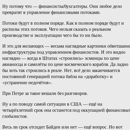
Ну потому что — финансисты/бухгалтеры. Они любое дело
превратят в управление финансовыми потоками.
Потоки будут в полном поряде. Как в полном поряде будут и
распилы этих потоков. Чего нельзя сказать о реальном
производстве и эксплуатации чего бы то ни было.
И это для желающих — весьма наглядные картинки обветшани
инфраструктуры под управлением финансистов. И это видно
наглядно — когда в Штатах «строились» эсминцы по цене
авианосца и самолёты по цене космического корабля. Да ладно
бы хоть так строились в реале. Нет, всё дело заканчивается
постоянной генерацией потока бабла на «доработку» и
«устранение недочётов».
При Петре за такое вешали без разговоров.
Ну а по поводу самой ситуации в США — ещё на
четырёхлетний срок она останется под оккупацией финансовы
глобалистов.
Весь ли срок отсидит Байден или нет — ещё вопрос. Но вот