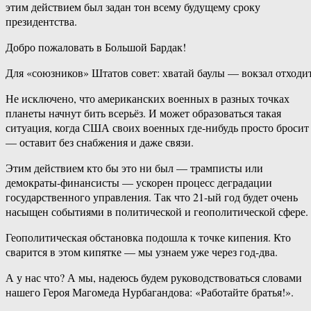
этим действием был задан тон всему будущему сроку
президентства.
Добро пожаловать в Большой Бардак!
Для «союзников» Штатов совет: хватай баулы — вокзал отходи
Не исключено, что американских военных в разных точках
планеты начнут бить всерьёз. И может образоваться такая
ситуация, когда США своих военных где-нибудь просто бросит
— оставит без снабжения и даже связи.
Этим действием кто бы это ни был — трамписты или
демократы-финансисты — ускорен процесс деградации
государственного управления. Так что 21-ый год будет очень
насыщен событиями в политической и геополитической сфере.
Геополитическая обстановка подошла к точке кипения. Кто
сварится в этом кипятке — мы узнаем уже через год-два.
А у нас что? А мы, надеюсь будем руководствоваться словами
нашего Героя Магомеда Нурбагандова: «Работайте братья!».