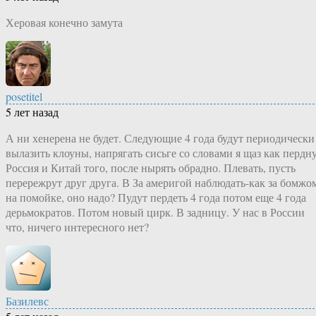
Херовая конечно замута
posetitel
5 лет назад
А ни хенерена не будет. Следующие 4 года будут периодически
вылазить клоуны, напрягать сисьге со словами я щаз как пердну
Россия и Китай того, после нырять обрадно. Плевать, пусть
перережрут друг друга. В За америгой наблюдать-как за бомжо
на помойке, оно надо? Пудут пердеть 4 года потом еще 4 года
дерьмократов. Потом новый цирк. В задницу. У нас в России
что, ничего интересного нет?
Базилевс