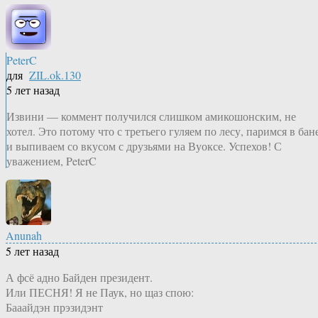
PeterC
для
ZIL.ok.130
5 лет назад
Извини — коммент получился слишком амикошонским, не
хотел. Это потому что с третьего гуляем по лесу, паримся в бан
и выпиваем со вкусом с друзьями на Вуоксе. Успехов! С
уважением, PeterC
Anunah
5 лет назад
А фсё адно Байден президент.
Или ПЕСНЯ! Я не Паук, но щаз спою:
Бааайдэн прэзидэнт