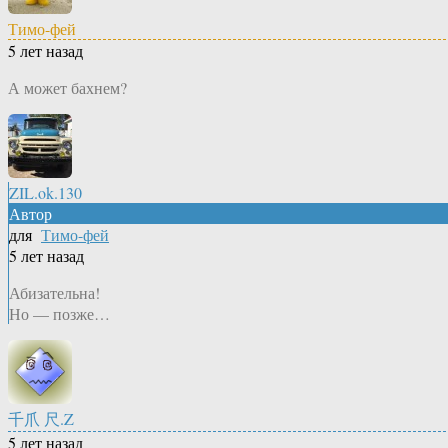
Тимо-фей
5 лет назад
А может бахнем?
ZIL.ok.130
Автор
для
Тимо-фей
5 лет назад
Абизательна!
Но — позже…
千爪 尺.Z
5 лет назад