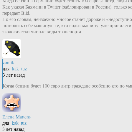
Когда бензин в Германии будет стоить 100 евро за литр, люди 
Как указал Бахманн в Twitter (заблокирован в России), только
передает Bild.
По его словам, неизбежно многое станет дороже и «недоступно 
позволить себе машину», те, кто водит машину, уже привилег
экологически чистые виды транспорта…
zontik
для
kak_tuz
3 лет назад
Когда бензин будет 100 евро литр граждане особенно кто по ум
Елена Martens
для
kak_tuz
3 лет назад