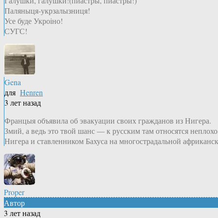
Галушки, галушки!(пиастры, пиастры!)
Паляныця-укрзалызниця!
Усе буде Укроiно!
СУГС!
Gena
для
Henren
3 лет назад
Францыя объявила об эвакуации своих гражданов из Нигера.
Змий, а ведь это твой шанс — к русским там относятся неплох
Нигера и ставленником Бахуса на многострадальной африканск
Proper
Автор
3 лет назад