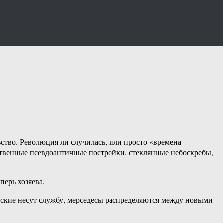
ьство. Революция ли случилась, или просто «времена
ественные псевдоантичные постройки, стеклянные небоскребы,
перь хозяева.
ейские несут службу, мерседесы распределяются между новыми