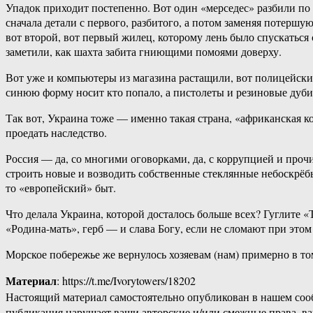
Упадок приходит постепенно. Вот один «мерседес» разбили по 
сначала детали с первого, разбитого, а потом заменяя потерш
вот второй, вот первый жилец, которому лень было спускаться 
заметили, как шахта забита гниющими помоями доверху.
Вот уже и компьютеры из магазина растащили, вот полицейским
синюю форму носит кто попало, а пистолеты и резиновые дубин
Так вот, Украина тоже — именно такая страна, «африканская 
проедать наследство.
Россия — да, со многими оговорками, да, с коррупцией и прочи
строить новые и возводить собственные стеклянные небоскрёбы
то «европейский» быт.
Что делала Украина, которой досталось больше всех? Гуглите 
«Родина-мать», герб — и слава Богу, если не сломают при это
Морское побережье же вернулось хозяевам (нам) примерно в том
Материал
: https://t.me/Ivorytowers/18202
Настоящий материал самостоятельно опубликован в нашем соо
публикация нарушает ваши авторские и/или смежные права, в