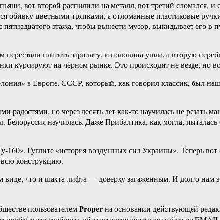
пьяни, вот второй распилили на металл, вот третий сломался, и
уюся обивку цветными тряпками, а отломанные пластиковые ручк
с пятнадцатого этажа, чтобы вынести мусор, выкидывает его в п
 перестали платить зарплату, и половина ушла, а вторую переб
ки курсируют на чёрном рынке. Это происходит не везде, но во
колония» в Европе. СССР, который, как говорил классик, был н
ми радостями, но через десять лет как-то научилась не резать м
. Белоруссия научилась. Даже Прибалтика, как могла, пыталась 
«Ту-160». Гуглите «история воздушных сил Украины». Теперь вот
м всю конструкцию.
 виде, что и шахта лифта — доверху загаженным. И долго нам это
Proper
бществе пользователем
на основании действующей реда
ам необходимо сообщить об этом администрации сайта на EMAI