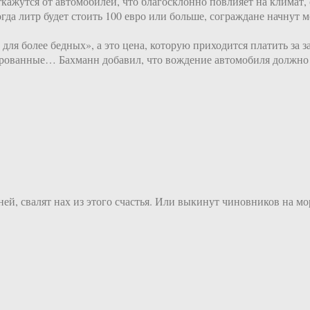
откажутся от автомобилей, что благосклонно повлияет на климат
 когда литр будет стоить 100 евро или больше, сограждане начнут
для более бедных», а это цена, которую приходится платить за 
ированные… Бахманн добавил, что вождение автомобиля должно 
ней, свалят нах из этого счастья. Или выкинут чиновников на мо