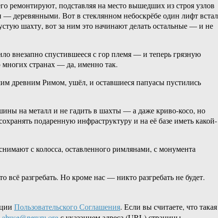
 его ремонтируют, подставляя на место вышедших из строя узлов
и — деревянными. Вот в стеклянном небоскрёбе один лифт встал
устую шахту, вот за ним это начинают делать остальные — и не
ило внезапно спустившееся с гор племя — и теперь грязную
 многих странах — да, именно так.
ашим древним Римом, ушёл, и оставшиеся папуасы пустились
ашины на металл и не гадить в шахты — а даже криво-косо, но
сохранять подаренную инфраструктуру и на её базе иметь какой-
 снимают с колосса, оставленного римлянами, с монумента
 всё разгребать. Но кроме нас — никто разгребать не будет.
кции
Пользовательского Соглашения
. Если вы считаете, что такая
L
abuse@newru.org
с указанием адреса (URL) страницы,