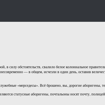
ой, в силу обстоятельств, свалило белое колониальное правител
и несовременно — в общем, исчезли в один день, оставив велич
лужебные «мерседесы». Всё брошено, вы, дорогие аборигены, те
аселяются статусные аборигены, почтальоны носят почту, полиц