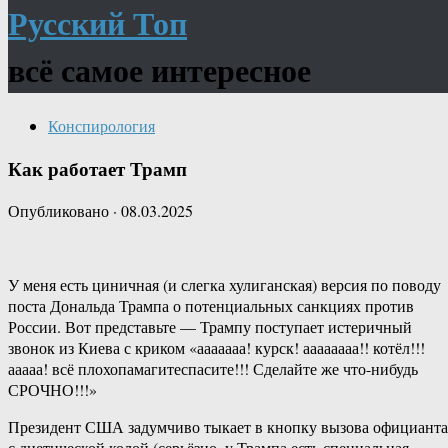
Русский Топ
всё самое интересное
Конспирология
Как работает Трамп
Опубликовано
·
08.03.2025
У меня есть циничная (и слегка хулиганская) версия по поводу
поста Дональда Трампа о потенциальных санкциях против
России. Вот представьте — Трампу поступает истеричный
звонок из Киева с криком «ааааааа! курск! аааааааа!! котёл!!!
ааааа! всё плохопамагитеспасите!!! Сделайте же что-нибудь
СРОЧНО!!!»
Президент США задумчиво тыкает в кнопку вызова официанта
с диетической колой (серьёзно, у Трампа есть специальная