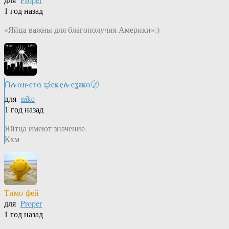
1 год назад
«Яйца важны для благополучия Америки»:)
Ոሉαዙҿτα ಭҿҝҿሉҿʓяҝα〄
для
nike
1 год назад
Яйтца имеют значение.
Кхм
Тимо-фей
для
Proper
1 год назад