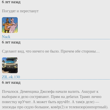
6 лет назад
Погудят и перестанут
Nack
6 лет назад
Сделают вид, что ничего не было. Причем обе стороны…
ZIL.ok.130
6 лет назад
Почалося. Деменцика Джозефа начали валить. Аккурат к
выборам и дело состряпают. Прям на дебатах Трамп лично
повестку врУчит. А может быть вручИт. А там(в деле) —
эпизоды про седло большое, ковёр(2) и телевизор(инпортный).