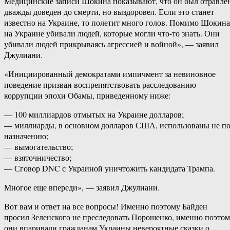
Медицинские записи Шокина показывают, что он был отравле
дважды доведен до смерти, но выздоровел. Если это станет
известно на Украине, то полетит много голов. Помимо Шокина
на Украине убивали людей, которые могли что-то знать. Они
убивали людей прикрываясь агрессией и войной», — заявил
Джулиани.
«Инициированный демократами импичмент за невиновное
поведение призван воспрепятствовать расследованию
коррупции эпохи Обамы, приведенному ниже:
— 100 миллиардов отмытых на Украине долларов;
— миллиарды, в основном долларов США, использованы не п
назначению;
— вымогательство;
— взяточничество;
— Сговор DNC с Украиной уничтожить кандидата Трампа.
Многое еще впереди», — заявил Джулиани.
Вот вам и ответ на все вопросы! Именно поэтому Байден
просил Зеленского не преследовать Порошенко, именно поэто
они впаривали гражданам Украины невероятные сказки о