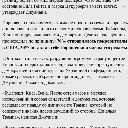
состояние Била Гейтса и Марка Цукурберга вместе взятых», —
утверждает Джулиани.
Порошенко и членам его режима не просто разрешали воровать
они воровали и делились со своими покровителями Байденом,
Клинтон и другими членами демпартии. Дележка украденного
70% отправлялось покровителям
происходила по принципу:
в США, 30% оставлял себе Порошенко и члены его режима
«Они захватили власть, разрушили огромную страну в центре
Европы, а теперь пытаются оправдать зверские преступления
демократией и сменой курса на Украине. Это афера, ничего,
кроме грабежа, на Украине не происходило», — заявляет
Джулиани. Также он добавляет:
«Будапешт, Киев, Вена. После сотен часов и месяцев
исследований я собрал свидетелей и документы, которые
раскрывают правду об импичменте Трампа, который не
содержит никаких правонарушений со стороны Дональда
Трампа», написал Джулиани.
«Факты свидетельствуют, что коррупция на Украине была