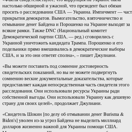
настолько обширной и ужасной, что президент был обязан
просить о расследовании США — Украина. Импичмент — част
прикрытия демократов. Вымогательство, взяточничество и
отмывание денег Байдена и Порошенко на Украине выходят за
всякие рамки. Также DNC (Национальный комитет
Демократической партии США, — ред.) сговорились с
Украиной уничтожить кандидата Трампа. Порошенко и его
подельники прямо вмешивались в демократические выборы
США, и за это они ответят сполна», – пишет Джулиани.
«Вы можете поставить под сомнение достоверность
свидетельских показаний, но вы не можете подвергнуть
сомнению веские документальные доказательства, которые
предоставляет каждая непосредственная часть свидетеля этого
расследования. Они использовали ресурсы Украины ради
собственной выгоды. Они использовали Украину как дешевую
страну для своих целей», продолжает Джулиани.
«Свидетель Шокин [по делу об отмывании денег Burisma &
Biden’s] уволен из-за угроз Байдена не выделить миллиард
долларов жизненно важной для Украины помощи США.