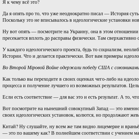
Я к чему всё это?
Да я опять про то, что уже неоднократно писал — История сут
Поскольку это не вписывалось в идеологические установки нов
Ну вот опять — посмотрите на Украину, она в этом отношении
пресекается вплоть до расправы физически. Там сверхактивно
У каждого идеологического проекта, будь то социализм, неоли
Истории. Что и делается практически. Вот вам примеры идеоло
Во Второй Мiровой Войне одержали победу США с союзниками
Как только вы переходите в своих оценках чего-либо на идео
процесса и получение лучшего из возможных результатов. Цель
Если есть соответствие — для вас это и есть результат. А то, ч
Вот посмотрите на нынешний совокупный Запад — это именно и
своих идеологических установок, колются, но продолжают жева
Китай? Ну слушайте, ну всем же там видно лицемерие и враньё
— это по вашему как? В полнейшем соответствии с учением м