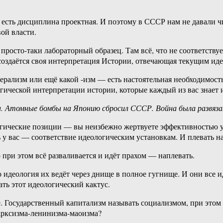
ь есть дисциплина проектная. И поэтому в СССР нам не давали 
ой власти.
 просто-таки лабораторный образец. Там всё, что не соответст
 создаётся своя интерпретация Истории, отвечающая текущим ид
берализм или ещё какой -изм — есть настоятельная необходимост
гической интерпретации истории, которые каждый из вас знает и
. Атомные бомбы на Японию сбросил СССР. Война была развяз
логические позиции — вы неизбежно жертвуете эффективностью у
 у вас — соответствие идеологическим установкам. И плевать на
то при этом всё разваливается и идёт прахом — наплевать.
деология их ведёт через днище в полное гугнище. И они все ид
ть этот идеологический кактус.
. Государственный капитализм называть социализмом, при этом с
арксизма-ленинизма-маоизма?