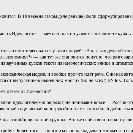
новится. В 18 веке(на самом деле раньше) были сформулированы
мость Идеологии» — мечтает, как он усядется в кабинете кубату
.
только поинтересоваться у таких людей: «А как там дело обстои
ль экономики?» — как тут же становится понятно, что разгова
из заученных кусков текста из идеологических клише и штампов
е экономическая модель и вообще про что идёт речь. Они как а
аются от выпускников нынешних многих (но не всех!) ВУЗов. Т
оём отказе от Идеологии?
любой идеологической окраски) не понимают вовсе — Россия от
ованный социальный конструкт/институт, способный добиваться
й властной/провластной группы. Это же свойственно и контрэли
атрибут. Более того — он изначально накладывает множество ог