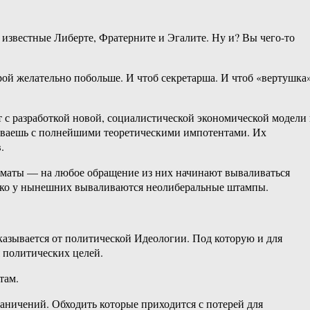
 известные Либерте, Фратерните и Эгалите. Ну и? Вы чего-то
рой желательно побольше. И чтоб секретарша. И чтоб «вертушка»
т с разработкой новой, социалистической экономической модели
риваешь с полнейшими теоретическими импотентами. Их
.
втоматы — на любое обращение из них начинают вываливаться
олько у нынешних вываливаются неолиберальные штампы.
казывается от политической Идеологии. Под которую и для
 политических целей.
там.
раничений. Обходить которые приходится с потерей для