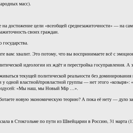
ародных масс).
 на достижение цели «всеобщей среднезажиточности» — на самом
зажиточность своих граждан.
о государства.
ате вам: хвалит. Это потому, что вы воспринимаете всё с эмоци
итической идеологии их ждёт и перестройка госуправления. А эт
рживаться текущей политической реальности без доминирования
и у одной властной/провластной группы — нет этого «козыря»: 
оздусей: «Мы наш, мы Новый Мiр …».
ботаете новую экономическую теорию? А пока её нету — дуло за
зала в Стокгольме по пути из Швейцарии в Россию, 31 марта (13