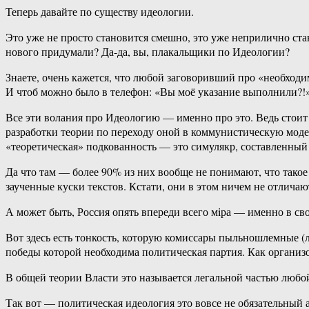
Теперь давайте по существу идеологии.
Это уже не просто становится смешно, это уже неприлично ста
нового придумали? Да-да, вы, плакальщики по Идеологии?
Знаете, очень кажется, что любой заговоривший про «необходи
И чтоб можно было в телефон: «Вы моё указание выполнили?!»
Все эти волания про Идеологию — именно про это. Ведь стоит 
разработки теории по переходу оной в коммунистическую моде
«теоретическая» подкованность — это симулякр, составленный 
Да что там — более 90% из них вообще не понимают, что тако
заученные куски текстов. Кстати, они в этом ничем не отлич
А может быть, Россия опять впереди всего мiра — именно в св
Вот здесь есть тонкость, которую комиссары пыльношлемные (
победы которой необходима политическая партия. Как организ
В общей теории Власти это называется легальной частью любо
Так вот — политическая идеология это вовсе не обязательный 