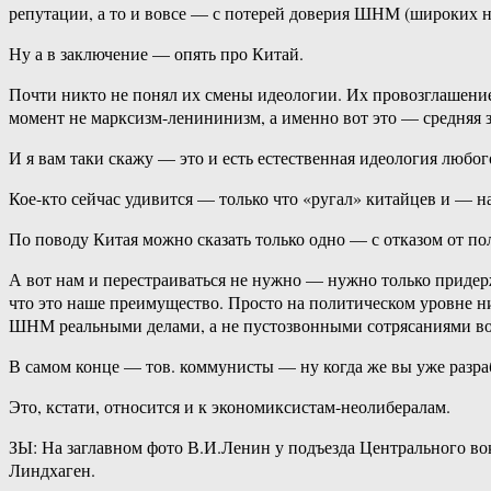
репутации, а то и вовсе — с потерей доверия ШНМ (широких н
Ну а в заключение — опять про Китай.
Почти никто не понял их смены идеологии. Их провозглашение
момент не марксизм-ленининизм, а именно вот это — средняя 
И я вам таки скажу — это и есть естественная идеология любог
Кое-кто сейчас удивится — только что «ругал» китайцев и — н
По поводу Китая можно сказать только одно — с отказом от пол
А вот нам и перестраиваться не нужно — нужно только приде
что это наше преимущество. Просто на политическом уровне н
ШНМ реальными делами, а не пустозвонными сотрясаниями в
В самом конце — тов. коммунисты — ну когда же вы уже разра
Это, кстати, относится и к экономиксистам-неолибералам.
ЗЫ: На заглавном фото В.И.Ленин у подъезда Центрального вок
Линдхаген.