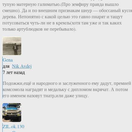
тупую матерную галиматью.(Про земфиру правда вышло
смешно). Да и по внешним признакам шнур — обоссаный кусо
дерева. Непонятно с какой целью это гавно пиарят и тащут
потусоваться чуть-ли не в кремль(хотя там уже и так каких
только артублюдков не перебывало).
Gena
для
Nik Avdej
7 лет назад
Подожжи,ещё и народного и заслуженного ему дадут, премией
комсомола наградят и медальку с дипломом вкрячат. А потом
его именем назовут тиатр,или даже улицу.
ZIL.ok.130