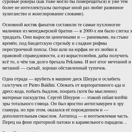
суровые рокеры (как тоже могло бы померещиться) и уже тем
более не интеллектуалы (которые иной раз любят развязное
хулиганство и жонглирование словами).
Основной костяк фанатов составили те самые пухлоногие
мальчики из менеджерской братии — в 2000-х им было слегка з
тридцать. Они выросли циничными и — ранимыми, на стыке
времён, под бандитскую стрельбу и сладкие рифмы
перестроечной попсы. Они шли на юрфак не из любви к
правовой справедливости, а из корыстолюбия, дабы получить
всё то, о чём так долго брехала Реkлама. И вот итог мечтаний и
метаний — сытый, хорошо обставленный тупичок.
Одна отрада — врубить в машине диск Шнура и ослабить
галстучек от Pietro Baldini. Сбежать от корпоративного ада и
дресс-кода, побыть быдлом, поорать (хотя бы мысленно)
матерные паскудства. Сергей Шнуров — этакий enfant terrible
эры тотального глянца. Он был яростно антигламурен в эру
гламура, но при этом, оказался её порождением и —
дополнительным смыслом. Антипод — и неотъемлемая часть.
Перец на фоне приторной патоки и карамельного парадиза…