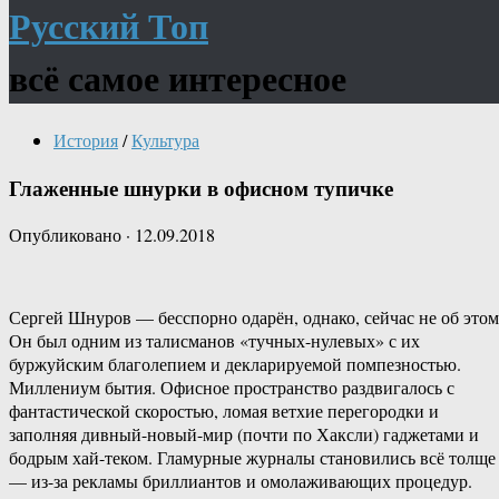
Русский Топ
всё самое интересное
История
/
Культура
Глаженные шнурки в офисном тупичке
Опубликовано
·
12.09.2018
Сергей Шнуров — бесспорно одарён, однако, сейчас не об этом
Он был одним из талисманов «тучных-нулевых» с их
буржуйским благолепием и декларируемой помпезностью.
Миллениум бытия. Офисное пространство раздвигалось с
фантастической скоростью, ломая ветхие перегородки и
заполняя дивный-новый-мир (почти по Хаксли) гаджетами и
бодрым хай-теком. Гламурные журналы становились всё толще
— из-за рекламы бриллиантов и омолаживающих процедур.