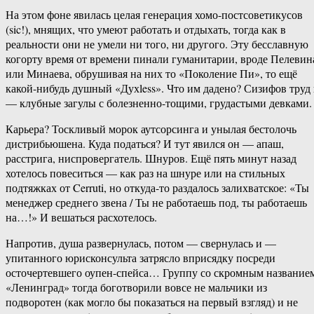
На этом фоне явилась целая генерация хомо-постсоветикусов
(sic!), мнящих, что умеют работать и отдыхать, тогда как в
реальности они не умели ни того, ни другого. Эту бесславную
когорту время от времени пинали гуманитарии, вроде Пелевин
или Минаева, обрушивая на них то «Поколение Пи», то ещё
какой-нибудь душный «Духless». Что им дадено? Сизифов труд
— клубные загулы с болезненно-тощими, грудастыми девками.
Карьера? Тоскливый морок аутсорсинга и унылая бестолочь
дистрибьюшена. Куда податься? И тут явился он — апаш,
расстрига, ниспровергатель. Шнуров. Ещё пять минут назад
хотелось повеситься — как раз на шнуре или на стильных
подтяжках от Cerruti, но откуда-то раздалось залихватское: «Ты
менеджер среднего звена / Ты не работаешь под, ты работаешь
на…!» И вешаться расхотелось.
Напротив, душа развернулась, потом — свернулась и —
упитанного юрисконсульта затрясло вприсядку посреди
осточертевшего оупен-спейса… Группу со скромным название
«Ленинград» тогда боготворили вовсе не мальчики из
подворотен (как могло бы показаться на первый взгляд) и не