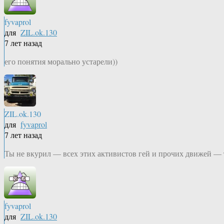
fyvaprol
для
ZIL.ok.130
7 лет назад
его понятия морально устарели))
ZIL.ok.130
для
fyvaprol
7 лет назад
Ты не вкурил — всех этих активистов гей и прочих движей — 
fyvaprol
для
ZIL.ok.130