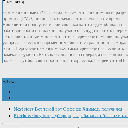
7 лет назад
Чем же их поимели? Разве только тем, что с их помощью разр
причина (ГМО), но она так объёмна, что сейчас ей не время.
Вообще-то я подшутил игрой слов: когда-то людям вбивали в г
работоспособно и никак не получается вынудить на этот перехо
гендеров стало так много, что этот «Переубедите меня» полу
устарела. То есть в современном обществе традиционная морал
Этот «Переубедите меня» может самопереубедиться, если откроет
намекает буквой «B» (как бы два пола-гендера), а всего лишь пе
более — тут большой простор для творчества. Скорее этот «Пе
Follow:
Next story
Вот такой вот Оффенер Химмель получился
Previous story
Когда уборщица зарабатывает больше инж