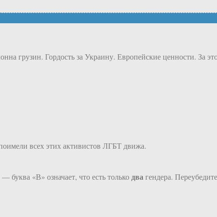
лонна грузин. Гордость за Украину. Европейские ценности. За э
поимели всех этих активистов ЛГБТ движа.
два
— буква «В» означает, что есть только
гендера. Переубедите