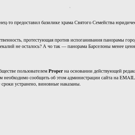
нец-то предоставил базилике храма Святого Семейства юридическ
ественность, протестующая против испоганивания панорамы гор
фекалий не осталось? А чо так — панорама Барселоны менее цен
Proper
бществе пользователем
на основании действующей реда
ам необходимо сообщить об этом администрации сайта на EMAI
 сроки устранено, виновные наказаны.