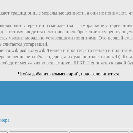
ушают традиционные моральные ценности, а они не понимают, что
оловы один стереотип из множества — «моральное устаревание» 
д. Поэтому вводится некоторое пренебрежение к существующему, 
чается мыслит морально устаревшими понятиями. Это первый смы
ь считается устаревшей.
 ru.wikipedia.org/wiki/Гендер и прочтёт, что гендер и пол отли
речисление четырёх гендеров, а их уже не только лишь 4)). Кстат
реубедите меня» хитро рекламирует ЛГБТ. Непонятно к какой букв
Чтобы добавить комментарий, надо залогиниться.
енера