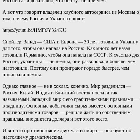
России газ и делать вид, что она тут не при чем.
А вот что говорит владелец клубного автосервиса из Москвы о
том, почему Россия и Украина воюют:
https://youtu.be/HMFtJY324KU
Спойлер: Запад — США и Европа — 30 лет готовили Украину
для того, чтобы она напала на Россию. Как много лет назад
готовили Германию, чтобы она напала на СССР. К счастью для
России, украинцы — не немцы, они разворовали больше, чем
наготовили. Поэтому они проиграют гораздо быстрее, чем
проиграли немцы.
Однако главное — не в хохлах, конечно. Мир разделился —
Россия, Китай, Индия и Ближний восток послали так
называемый Западный мир с его грабительскими правилами —
в задницу. Основные добытчики сырья вместе с основными
производителями товаров — решили жить по собственным
правилам, вне диктата доллара и вот этого всего.
И вот это противостояние двух частей мира — оно будет по-
настоящему драматическим.