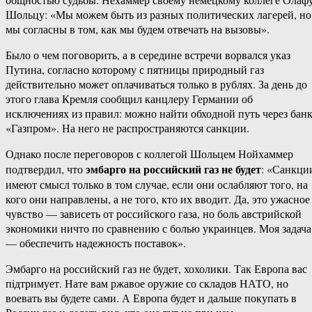
Шольцу: «Мы можем быть из разных политических лагерей, но
мы согласны в том, как мы будем отвечать на вызовы».
Было о чем поговорить, а в середине встречи ворвался указ
Путина, согласно которому с пятницы природный газ
действительно может оплачиваться только в рублях. За день до
этого глава Кремля сообщил канцлеру Германии об
исключениях из правил: можно найти обходной путь через бан
«Газпром». На него не распространяются санкции.
Однако после переговоров с коллегой Шольцем Нойхаммер
эмбарго на российский газ не будет
подтвердил, что
: «Санкци
имеют смысл только в том случае, если они ослабляют того, на
кого они направлены, а не того, кто их вводит. Да, это ужасное
чувство — зависеть от российского газа, но боль австрийской
экономики ничто по сравнению с болью украинцев. Моя задача
— обеспечить надежность поставок».
Эмбарго на российский газ не будет, хохолики. Так Европа вас
пiдтримует. Нате вам ржавое оружие со складов НАТО, но
воевать вы будете сами. А Европа будет и дальше покупать в