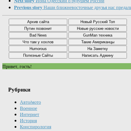
Next story
Иона Одесский о будущем России
Previous story
Наши ближневосточные друзья нас предал
Привет, гость!
Рубрики
Авто/мото
Военное
Интернет
История
Конспирология