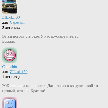
ZIL.ok.130
для
Capuchin
3 лет назад
Эт вы погоду стыреле. У нас дожжяра и ветер.
Бррррр.
Capuchin
для
ZIL.ok.130
3 лет назад
ЖЖаррришча как на югах. Даже запах в воздухе какой-то
пряный, летний. Красота!