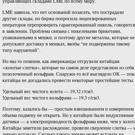
управляющих складами LME по всему миру.
LME заявила, что нет оснований полагать, что пострадали
другие склады, но биржа попросила лицензированных
операторов перепроверить гарантированный никель, говорится
в заявлении. Проблема связана с никелевыми брикетами,
упакованными в мешки, и поэтому другие металлы, которые не
допускают доставку в мешках, якобы “не подвержены такому
типу нарушений”.
Но мы-то помним, как американцы отгрузили китайцам
«золотые слитки», которые на самом деле представляли из себя
позолоченный вольфрам. Снаружи-то всё выглядело ОК — пок
китайцы не догадались провести некоторые простейшие тесты.
Удельный вес чистого золота — 19,32 г/см3.
Удельный вес чистого вольфрама — 19,3 г/см3.
Поэтому, казалось бы — простым взвешиванием и измерением
объема подмену не открыть. Но у китайцев были индуктивные
датчики — а электропроводность фольфрама ниже, чем у золота
Китайцы заметили расхождение, провели сверление слитка — 
дерьмо всплыло. Сколько такого дерьма может всплыть на