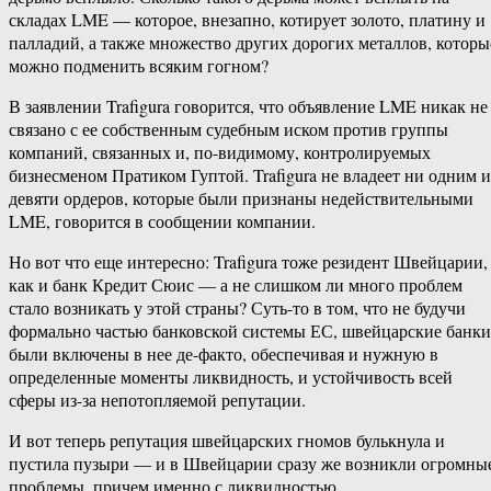
складах LME — которое, внезапно, котирует золото, платину и
палладий, а также множество других дорогих металлов, которы
можно подменить всяким гогном?
В заявлении Trafigura говорится, что объявление LME никак не
связано с ее собственным судебным иском против группы
компаний, связанных и, по-видимому, контролируемых
бизнесменом Пратиком Гуптой. Trafigura не владеет ни одним и
девяти ордеров, которые были признаны недействительными
LME, говорится в сообщении компании.
Но вот что еще интересно: Trafigura тоже резидент Швейцарии,
как и банк Кредит Сюис — а не слишком ли много проблем
стало возникать у этой страны? Суть-то в том, что не будучи
формально частью банковской системы ЕС, швейцарские банки
были включены в нее де-факто, обеспечивая и нужную в
определенные моменты ликвидность, и устойчивость всей
сферы из-за непотопляемой репутации.
И вот теперь репутация швейцарских гномов булькнула и
пустила пузыри — и в Швейцарии сразу же возникли огромны
проблемы, причем именно с ликвидностью.