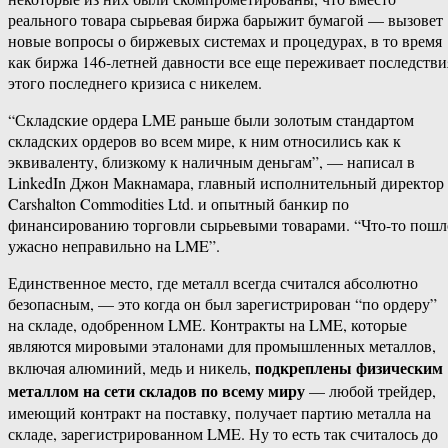
реального товара сырьевая биржа барыжит бумагой — вызовет
новые вопросы о биржевых системах и процедурах, в то время
как биржа 146-летней давности все еще переживает последстви
этого последнего кризиса с никелем.
“Складские ордера LME раньше были золотым стандартом
складских ордеров во всем мире, к ним относились как к
эквиваленту, близкому к наличным деньгам”, — написал в
LinkedIn Джон Макнамара, главный исполнительный директор
Carshalton Commodities Ltd. и опытный банкир по
финансированию торговли сырьевыми товарами. “Что-то пошл
ужасно неправильно на LME”.
Единственное место, где металл всегда считался абсолютно
безопасным, — это когда он был зарегистрирован “по ордеру”
на складе, одобренном LME. Контракты на LME, которые
являются мировыми эталонами для промышленных металлов,
подкреплены физическим
включая алюминий, медь и никель,
металлом на сети складов по всему миру
— любой трейдер,
имеющий контракт на поставку, получает партию металла на
складе, зарегистрированном LME. Ну то есть так считалось до