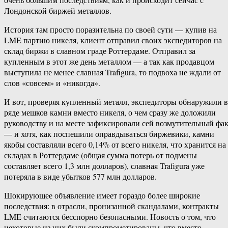
Лондонской биржей металлов.
История там просто поразительна по своей сути — купив на
LME партию никеля, клиент отправил своих экспедиторов на
склад биржи в славном граде Роттердаме. Отправил за
купленным в этот же день металлом — а так как продавцом
выступила не менее славная Trafigura, то подвоха не ждали от
слов «совсем» и «никогда».
И вот, проверяя купленный металл, экспедиторы обнаружили в
ряде мешков камни вместо никеля, о чем сразу же доложили
руководству и на месте зафиксировали сей возмутительный фа
— и хотя, как поспешили оправдываться биржевики, камни
якобы составляли всего 0,14% от всего никеля, что хранится на
складах в Роттердаме (общая сумма потерь от подмены
составляет всего 1,3 млн долларов), славная Trafigura уже
потеряла в виде убытков 577 млн долларов.
Шокирующее объявление имеет гораздо более широкие
последствия: в отрасли, пронизанной скандалами, контракты
LME считаются бесспорно безопасными. Новость о том, что
некоторые из них были скомпрометированы, что вместо