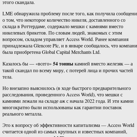
этого скандала.
LME обнаружила проблему после того, как получила сообщени
о том, что некоторое количество никеля, доставленного со
склада в Роттердаме, содержало мешки с камнями вместо
никелевых брикетов. По словам людей, знакомых с этим
вопросом, складом управляет Access World. Ранее компания
принадлежала Glencore Plc, и в январе сообщалось, что компан
была приобретена Global Capital Merchants Ltd.
54 тонны
Казалось бы — «всего»
камней вместо железяк — а
такой скандал по всему миру, с потерей лица и прочих частей
тела.
Но внезапно выяснилось (в ходе быстрого предварительного
расследования, проведенного Access World), что мешки с
камнями лежали на складе аж с начала 2022 года. И эти камни
многократно были использованы как гарантии поставок
реального металла.
Это к вопросу об эффективности капитализма — Access World
считается одной из самых крупных и известных компаний,