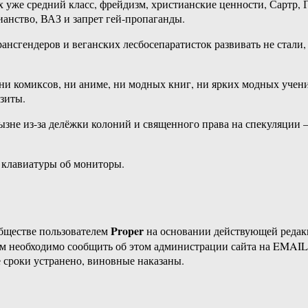
х уже средний класс, фрейдизм, христианские ценности, Сартр, Г
ианство, ВАЗ и запрет гей-пропаганды.
ансгендеров и веганских лесбосепаратисток развивать не стали, 
ни комиксов, ни аниме, ни модных книг, ни ярких модных учений
зиты.
зне из-за делёжки колоний и священного права на спекуляции 
ь клавиатуры об мониторы.
Proper
бществе пользователем
на основании действующей реда
ам необходимо сообщить об этом администрации сайта на EMAI
 сроки устранено, виновные наказаны.