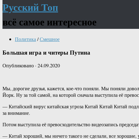
Русский Топ
всё самое интересное
Политика
/
Смешное
Большая игра и читеры Путина
Опубликовано
·
24.09.2020
Мы, дорогие друзья, кажется, кое-что поняли. Мы поняли дово
Йорк. Ну за той самой, на которой сначала выступила её прево
— Китайский вирус китайская угроза Китай Китай Китай подлы
за внимание.
Потом выступила её превосходительство видеозапись председат
— Китай хороший, мы ничего такого не сделали, все хорошие, 