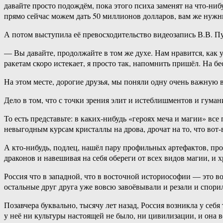
давайте просто подождём, пока этого психа заменят на что-н
прямо сейчас можем дать 50 миллионов долларов, вам же нужн
А потом выступила её превосходительство видеозапись В.В. Пу
— Вы давайте, продолжайте в том же духе. Нам нравится, как у
ракетам скоро истекает, я просто так, напомнить пришёл. На 
На этом месте, дорогие друзья, мы поняли одну очень важную 
Дело в том, что с точки зрения элит и истеблишментов и гум
То есть представьте: в каких-нибудь «героях меча и магии» вс
невыгодным курсам кристаллы на дрова, дрочат на то, что вот-в
А кто-нибудь, подлец, нашёл пару профильных артефактов, пр
драконов и навешивая на себя обереги от всех видов магии, и х
Россия что в западной, что в восточной историософии — это во
остальные друг друга уже вовсю завоёвывали и резали и спори
Позавчера буквально, тысячу лет назад, Россия возникла у себ
у неё ни культуры настоящей не было, ни цивилизации, и она в