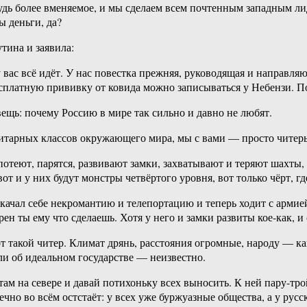
ибудь более вменяемое, и мы сделаем всем почтенным западным
ы деньги, да?
тина и заявила:
 вас всё идёт. У нас повестка прежняя, руководящая и направля
бесплатную прививку от ковида можно записываться у Небензи. П
вещь: почему Россию в мире так сильно и давно не любят.
анитарных классов окружающего мира, мы с вами — просто читер
е потеют, парятся, развивают замки, захватывают и теряют шахт
от и у них будут монстры четвёртого уровня, вот только чёрт, гд
окачал себе некромантию и телепортацию и теперь ходит с арми
рен ты ему что сделаешь. Хотя у него и замки развиты кое-как, и
т такой читер. Климат дрянь, расстояния огромные, народу — ка
ли об идеальном государстве — неизвестно.
я там на севере и давай потихоньку всех выносить. К ней пару-т
ечно во всём остстаёт: у всех уже буржуазные общества, а у рус