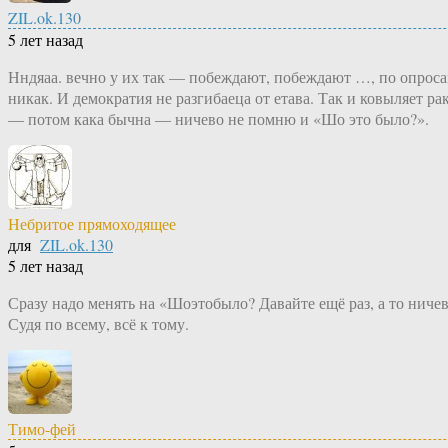
ZIL.ok.130
5 лет назад
Нндяаа. вечно у их так — побеждают, побеждают …, по опроса
никак. И демократия не разгибаеца от етава. Так и ковыляет
— потом кака бычна — ничево не помню и «Шо это было?».
Небритое прямоходящее
для
ZIL.ok.130
5 лет назад
Сразу надо менять на «Шоэтобыло? Давайте ещё раз, а то ниче
Судя по всему, всё к тому.
Тимо-фей