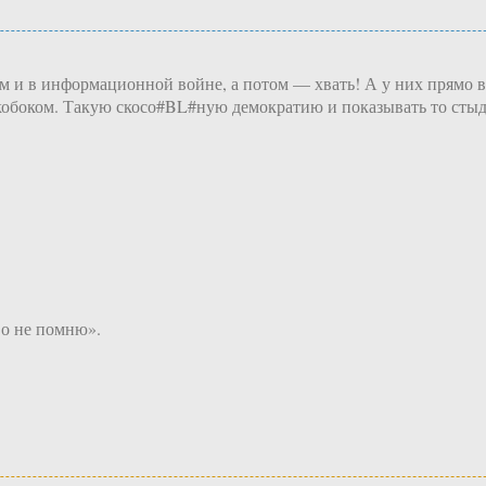
м и в информационной войне, а потом — хвать! А у них прямо в
 ракобоком. Такую скосо#BL#ную демократию и показывать то сты
во не помню».