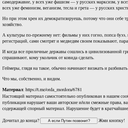
самодержавие, у всех уже фашизм — у русских марксизм, у все
всех уже феминизм, веганизм, тесла и грета — у русских христ
Но при этом хрен их демократизируешь, потому что они себе тр
хозяйство.
А культуры по-прежнему нет: фильмы у них гогно, попса буээ, 
регистраций, сами смотрят и медведям своим показывают, пара
И когда все приличные державы сошлись в цивилизованной гры
спрашивают, кому укольчик от ковида сделать.
Геймеры, глядя на такое, обычно начинают визжать и разбиват
Что мы, собственно, и видим.
Материал
: https://t.me/orda_mordora/6781
Настоящий материал самостоятельно опубликован в нашем соо
публикация нарушает ваши авторские и/или смежные права, в
содержащей спорный материал. Нарушение будет в кратчайшие
Дочитал до конца?
Жми кнопку!