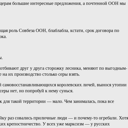
 лидерам большие интересные предложения, а почтенной ООН мы
ющая роль Совбеза ООН, блаблабла, кстати, срок договора по
ока.
ы.
ы, отбивают друг у друга сторожку лесника, меняют по выгодным-
е на их производство столько серы взять.
ей самовосстанавливающихся королевских личей, вынося утопии
 серы нет, но попробуй к нему сунься.
к для такой территории — мало. Чем занималась, пока все
ройку раз совались приличные люди — и почему-то огребали. Хот
ских крепостничество. У всех уже марксизм — у русских