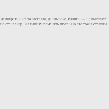
 демократии чёйта застряло, да глыбоко, бдлинн — не вытащеть
дно становица. На нацизм поменять шоле? Но это тожы страшна