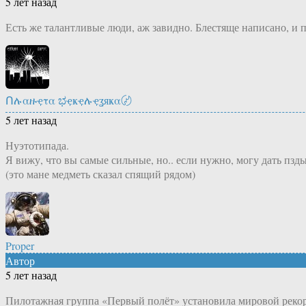
5 лет назад
Есть же талантливые люди, аж завидно. Блестяще написано, и п
Ոሉαዙҿτα ಭҿҝҿሉҿʓяҝα〄
5 лет назад
Нуэтотипада.
Я вижу, что вы самые сильные, но.. если нужно, могу дать пзды
(это мане медметь сказал спящий рядом)
Proper
Автор
5 лет назад
Пилотажная группа «Первый полёт» установила мировой рекорд