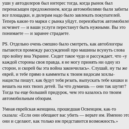
уши у автодилеров был интерес тогда, когда рынок был
перенасыщен предложением, когда автомобилями были забиты
все площадки, и дилерам надо было завлекать покупателей.
Теперь какие-то марки с рынка уйдут, переизбыток автомобиле
исчезнет — и ваши услуги перестанут быть нужными. Вы это
понимаете — и заранее страдаете.
PS. Отдельно очень смешно было смотреть, как автоблогеры
пытаются промежду рассуждений про машины всунуть слова
про войну вна Украине. Сидит такое чудо и рассуждает, что «у
каждой стороны своя правда, я не могу принять ни одну из
сторон, и скорей бы эта война закончилась». Слушай, ну ты же
еврей, и тебе прямо в камменты к твоим видосам хохлы-
нацисты пишут, как будут тебя резать, выпускать тебе кишки и
вешать на них твоих детей. Ты что думаешь — они так шутят?
Тогда ты еще больший придурок, чем это казалось по твоим
автомобильным обзорам.
Умная еврейская женщина, прошедшая Освенцим, как-то
сказала: «Если они обещают вас убить — верьте им. Именно эт
они и сделают, как только им представится возможность.»