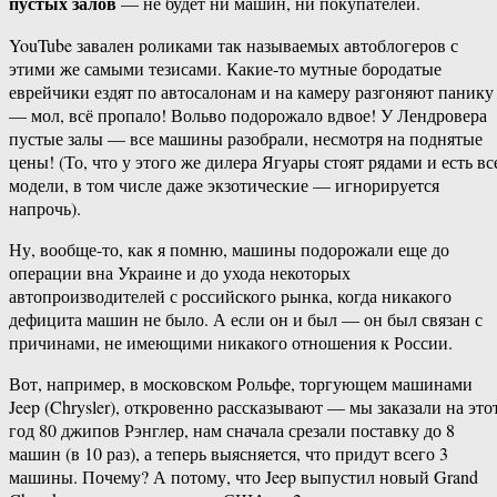
пустых залов
— не будет ни машин, ни покупателей.
YouTube завален роликами так называемых автоблогеров с
этими же самыми тезисами. Какие-то мутные бородатые
еврейчики ездят по автосалонам и на камеру разгоняют панику
— мол, всё пропало! Вольво подорожало вдвое! У Лендровера
пустые залы — все машины разобрали, несмотря на поднятые
цены! (То, что у этого же дилера Ягуары стоят рядами и есть вс
модели, в том числе даже экзотические — игнорируется
напрочь).
Ну, вообще-то, как я помню, машины подорожали еще до
операции вна Украине и до ухода некоторых
автопроизводителей с российского рынка, когда никакого
дефицита машин не было. А если он и был — он был связан с
причинами, не имеющими никакого отношения к России.
Вот, например, в московском Рольфе, торгующем машинами
Jeep (Chrysler), откровенно рассказывают — мы заказали на это
год 80 джипов Рэнглер, нам сначала срезали поставку до 8
машин (в 10 раз), а теперь выясняется, что придут всего 3
машины. Почему? А потому, что Jeep выпустил новый Grand