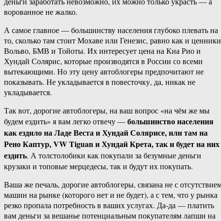
деньги заработать невозможно, их можно только украсть — а
ворованное не жалко.
А самое главное — большинству населения глубоко плевать на
то, сколько там стоит Мохаве или Генезис, равно как и ценники
Вольво, БМВ и Тойоты. Их интересует цена на Киа Рио и
Хундай Солярис, которые производятся в России со всеми
вытекающими. Но эту цену автоблогеры предпочитают не
показывать. Не укладывается в повесточку, да, никак не
укладывается.
Так вот, дорогие автоблогеры, на ваш вопрос «на чём же мы
большинство населения
будем ездить» я вам легко отвечу —
как ездило на Ладе Веста и Хундай Солярисе, или там на
Рено Каптур, VW Tiguan и Хундай Крета, так и будет на них
ездить
. А толстолобики как покупали за безумные деньги
крузаки и топовые мерцедесы, так и будут их покупать.
Ваша же печаль, дорогие автоблогеры, связана не с отсутствие
машин на рынке (которого нет и не будет), а с тем, что у рынка
резко пропала потребность в ваших услугах. Да-да — платить
вам деньги за вешанье потенциальным покупателям лапши на