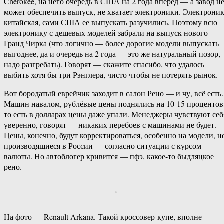
Cherokee, на него очередь в США на 2 года вперед — а завод н
может обеспечить выпуск, не хватает электроники. Электрони
китайская, сами США ее выпускать разучились. Поэтому всю
электронику с дешевых моделей забрали на выпуск нового
Гранд Чирка (что логично — более дорогие модели выпускать
выгоднее, да и очередь на 2 года — это же натуральный позор,
надо разгребать). Говорят — скажите спасибо, что удалось
выбить хотя бы три Рэнглера, чисто чтобы не потерять рынок.
Вот бородатый еврейчик заходит в салон Рено — и чу, всё есть.
Машин навалом, рублёвые цены поднялись на 10-15 процентов
то есть в долларах цены даже упали. Менеджеры чувствуют себ
уверенно, говорят — никаких перебоев с машинами не будет.
Цены, конечно, будут корректироваться, особенно на модели, н
производящиеся в России — согласно ситуации с курсом
валюты. Но автоблогер кривится — пфэ, какое-то быдляцкое
рено.
На фото — Renault Arkana. Такой кроссовер-купе, вполне