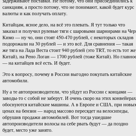
задерживают поставки. Не потому, что они присоединились к
санкциям, а просто потому, что не понимают, какой будет курс
валюты и как получать оплату.
Китайцам, ясное дело, на всё это плевать. Я тут только что
заказал и получил рулевые тяги с шаровыми шарнирами на Чер
Кимо — ну чо, они стоят 450-470 рублей, с некоторых складов
подорожали на 30 рублей — и это всё. Для сравнения — такая
же тяга на Лада Веста стоит 940 рублей (это TRT, то есть тот же
Китай), на Рено Логан — 1700 рублей (тоже Китай). Но главно
— на китайцев всё есть. И будет.
Это к вопросу, почему в России выгодно покупать китайские
автомобили.
Ну а те автопроизводители, что уйдут из России с концами —
заводы-то с собой не заберут. И очень скоро на этих конвейерах
обоснуются китайские машины. А в Европе и США, при новы
ценах на бензин — народ массово пересядет на велосипеды,
обрушив продажи автомобилей. Вот тогда ушедшие
автопроизводители волосы на себе рвать будут — да поздно
будет, место уже занято.