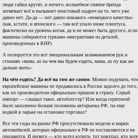
люди гайки крутят, и ничего, волшебное сияние бренда
затмевает всё и вызывает неистовый надроч на то, чего уже
давно нет. Да-да — нет давно никакого «немецкого качества»
(как, кстати, и японского — там всё упало ниже плинтуса,
фактически на уровень китая, да и не может быть другого, если
машины собираются турками-эмигрантами из деталей,
произведенных в КНР).
А полируется это всё эмоциональным заламыванием рук и
стонами «мама, ах на чем мы будем ездить, мама, ах ну как же
дальше жить».
На чём ездить? Да всё на том же самом
. Можно подумать, что
европейские машины не продавались в России задолго до того,
как их производители официально пришли в страну. Серый
импорт — слышал такое, автоблоггер? Или когда серятиной
было заполнено больше половины авторынка РФ, ты еще
водкой в ларьке на остановке торговал?
Все эти годы на рынке РФ присутствовали модели и марки
автомобилей, которые официально в РФ не поставляются и не
продаются. И ничего — кто хотел купить, тот покупал, кто хот