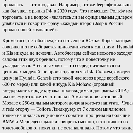
продавать — тот продавал. Например, тот же Jeep официально
как бы ушел с рынка РФ в 2020 году. Что не мешает Рольфу им
торговать, а на вопрос «являетесь ли вы официальным дилером
улыбаться и говорить фразу «каждый второй Jeep в России
продан нашей компанией».
Кроме того, не забываем, что есть еще и Южная Корея, которая
совершенно не собирается присоединяться к санкциям. Hyundai
и Kia никуда не исчезли. Автоблогеры сейчас неохотно заходят
салоны этих двух брендов, потому что в повесточку не
укладывается. А если заходят — то сосредотачиваются на
ценниках моделей, не производящихся в РФ. Скажем, смотрят
цену на Hyundai Genesis (это такой членовоз вроде корейского
600-го мерса) или какой-нибудь Kia Mohave (огромный
внедорожник вроде крузака, производимый для рынка США) 
им почему-то кажется, что цена в 5 миллионов за топовый
Мохаве с 250-сильным мотором должна кого-то напугать. Чувак
я тебя огорчу — Тойота Лэндкрузер от 7 с лихом миллионов
только начиналась еще до всех событий, про цены на большие
BMW и Мерцедесы даже и говорить смешно, и это никого из
толстолобиков от покупки не останавливало. Потому что такие