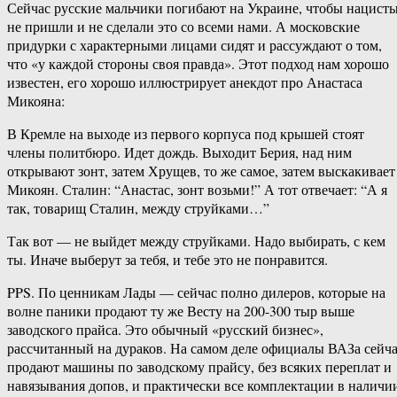
Сейчас русские мальчики погибают на Украине, чтобы нацист
не пришли и не сделали это со всеми нами. А московские
придурки с характерными лицами сидят и рассуждают о том,
что «у каждой стороны своя правда». Этот подход нам хорошо
известен, его хорошо иллюстрирует анекдот про Анастаса
Микояна:
В Кремле на выходе из первого корпуса под крышей стоят
члены политбюро. Идет дождь. Выходит Берия, над ним
открывают зонт, затем Хрущев, то же самое, затем выскакивает
Микоян. Сталин: “Анастас, зонт возьми!” А тот отвечает: “А я
так, товарищ Сталин, между струйками…”
Так вот — не выйдет между струйками. Надо выбирать, с кем
ты. Иначе выберут за тебя, и тебе это не понравится.
PPS. По ценникам Лады — сейчас полно дилеров, которые на
волне паники продают ту же Весту на 200-300 тыр выше
заводского прайса. Это обычный «русский бизнес»,
рассчитанный на дураков. На самом деле официалы ВАЗа сейч
продают машины по заводскому прайсу, без всяких переплат и
навязывания допов, и практически все комплектации в наличи