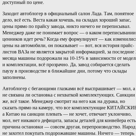
доступный по цене.
Заходит автоблогер в официальный салон Лада. Там, понятное
дело, всё есть. Веста какая хочешь, на складах хороший запас,
цены прямо по прайсу завода, никто ничего не переписывал.
Менеджер даже не понимает вопрос — о каком переписывании
ценников идет речь? Когда ему формулируют — как изменилис
цены на автомобили, он показывает — вот, вся история прайс-
листов ВАЗа не является закрытой информацией, за последние 
месяца машины подорожали на 10-15% в зависимости от модел
и комплектации, всё прозрачно. Да, завод собирается сделать
паузу в производстве в ближайшие дни, потому что склады
заполнены.
Автоблогер с бегающими глазками всё выспрашивает — мол, а
не связана ли остановка с нехваткой комплектующих. Санкции
же, всё такое. Менеджер смотрит на него как на дурака, но
сказать прямо на камеру, что все комплектующие КИТАЙСКИ
а Китаю на санкции плевать — не хочет, отвечает уклончиво,
мол, нет никакого дефицита, запасы деталей для конвейера есть
причина остановки — совсем другая, перепроизводство. Народ
не захотел покупать подорожавшие машины. Ничего — теперь