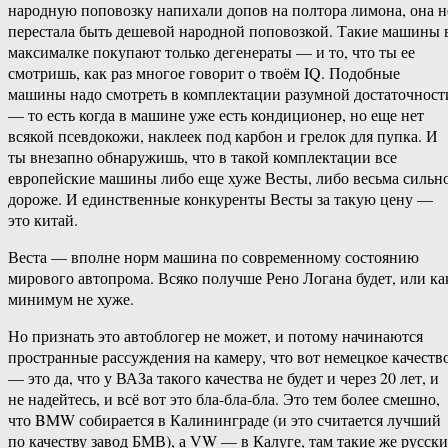
народную поповозку напихали допов на полтора лимона, она н
перестала быть дешевой народной поповозкой. Такие машины 
максималке покупают только дегенераты — и то, что ты ее
смотришь, как раз многое говорит о твоём IQ. Подобные
машины надо смотреть в комплектации разумной достаточност
— то есть когда в машине уже есть кондиционер, но еще нет
всякой псевдокожи, наклеек под карбон и грелок для пупка. И
ты внезапно обнаружишь, что в такой комплектации все
европейские машины либо еще хуже Весты, либо весьма сильн
дороже. И единственные конкуренты Весты за такую цену —
это китай.
Веста — вполне норм машина по современному состоянию
мирового автопрома. Всяко получше Рено Логана будет, или ка
минимум не хуже.
Но признать это автоблогер не может, и потому начинаются
пространные рассуждения на камеру, что вот немецкое качеств
— это да, что у ВАЗа такого качества не будет и через 20 лет, и
не надейтесь, и всё вот это бла-бла-бла. Это тем более смешно,
что BMW собирается в Калининграде (и это считается лучший
по качеству завод БМВ), а VW — в Калуге, там такие же русски