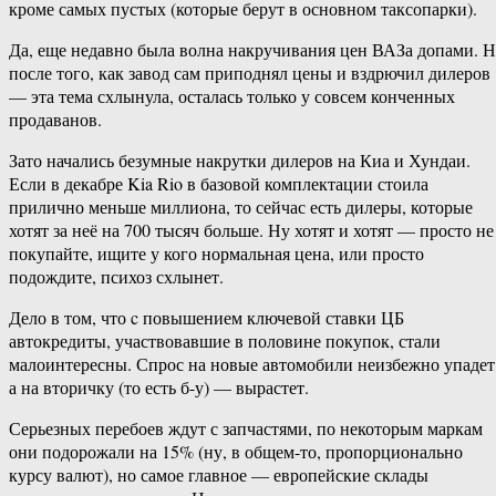
кроме самых пустых (которые берут в основном таксопарки).
Да, еще недавно была волна накручивания цен ВАЗа допами. 
после того, как завод сам приподнял цены и вздрючил дилеров
— эта тема схлынула, осталась только у совсем конченных
продаванов.
Зато начались безумные накрутки дилеров на Киа и Хундаи.
Если в декабре Kia Rio в базовой комплектации стоила
прилично меньше миллиона, то сейчас есть дилеры, которые
хотят за неё на 700 тысяч больше. Ну хотят и хотят — просто не
покупайте, ищите у кого нормальная цена, или просто
подождите, психоз схлынет.
Дело в том, что c повышением ключевой ставки ЦБ
автокредиты, участвовавшие в половине покупок, стали
малоинтересны. Спрос на новые автомобили неизбежно упадет
а на вторичку (то есть б-у) — вырастет.
Серьезных перебоев ждут с запчастями, по некоторым маркам
они подорожали на 15% (ну, в общем-то, пропорционально
курсу валют), но самое главное — европейские склады