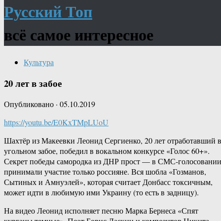
Русский Топ
всё самое интересное
Культура
20 лет в забое
Опубликовано
·
05.10.2019
https://youtu.be/E0KxTMpLUoU
Шахтёр из Макеевки Леонид Сергиенко, 20 лет отработавший 
угольном забое, победил в вокальном конкурсе «Голос 60+».
Секрет победы самородка из ДНР прост — в СМС-голосовани
принимали участие только россияне. Вся шобла «Гозманов,
Сытиных и Амнуэлей», которая считает Донбасс токсичным,
может идти в любимую ими Украину (то есть в задницу).
На видео Леонид исполняет песню Марка Бернеса «Спят
курганы темные». Поэт Борис Ласкин и композитор Никита