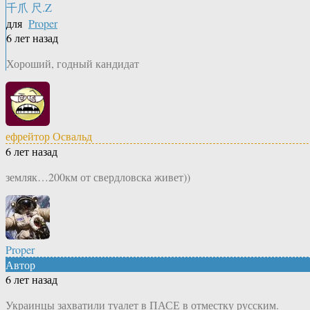
千爪 尺.Z
для
Proper
6 лет назад
Хороший, годный кандидат
ефрейтор Освальд
6 лет назад
земляк…200км от свердловска живет))
Proper
Автор
6 лет назад
Украинцы захватили туалет в ПАСЕ в отместку русским.