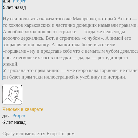
для
Proper
6 лет назад
Ну еси почитать скажем того же Макаренко, который Антон —
то хохлов харьковских и частично донецких называли граками.
А вообще хохол пошло от стрижки — тогда же ведь моды
дооолго держались. Вот, а стриглись «с чубом». А зимой его
заправляли пiд шапку. А шапки тада были высокими
«горшками» ну и представь себе что с немытым чубом делалос
после нескольких часов поездки — да, да — рог единорога
этакий.
У Трюхана это прям видно — уже скоро када гор.воды не стане
он будет прям таки иллюстрацией к учебнику по истории.
Человек в квадрате
для
Proper
6 лет назад
Сразу вспоминается Егор-Погром