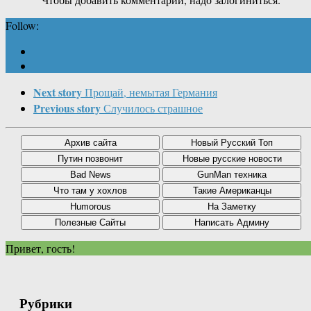
Follow:
Next story
Прощай, немытая Германия
Previous story
Случилось страшное
Привет, гость!
Рубрики