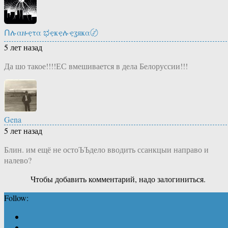
Ոሉαዙҿτα ಭҿҝҿሉҿʓяҝα〄
5 лет назад
Да шо такое!!!!ЕС вмешивается в дела Белоруссии!!!
Gena
5 лет назад
Блин. им ещё не остоЪЪдело вводить ссанкцыи направо и
налево?
Чтобы добавить комментарий, надо залогиниться.
Follow: