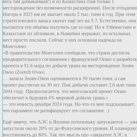
весь там добываемый!) и из Казахстана (там только 1
месторождение без возможности расширения). После отпадени
Нигера в 2023 им не хватает около 2 тыс. тонн в год. При этом
стратегического запаса хватит ещё лет на 5-7. Естественно, они
пытаются эти объёмы получить где-то ещё. Но в Узбекистане и
Казахстане их обломили, в Намибии мурыжат, из остальных
мест просто послали. Сейчас у них основная надежда на
Монголию:
«В правительстве Монголии сообщили, что страна достигла
предварительного соглашения с французской Orano о разработк
проекта в $1,6 млрд по добыче урана на месторождение Зоовч-
Овоо (Zoovch Ovoo).
… запасы Зоовч-Овоо оцениваются в 50 тысяч тонн, а сам
проект рассчитан на 30 лет. Пик добычи составит 2,6 млн тонн
2044 году. Предполагается, что монгольский проект Orano
обеспечит в будущем 4% мировой добычи урана.»
— это новость декабря 2024 года. Но что-то мне подсказывает,
что парламент не ратифицирует это соглашение. :)
Ещё замечу, что АЭС в Японии потихоньку запускаются — уж
запустили около 20% от до-Фукусимского уровня. И планирую
восстановить до 80%. Так что мысль про «закрытие АЭС в