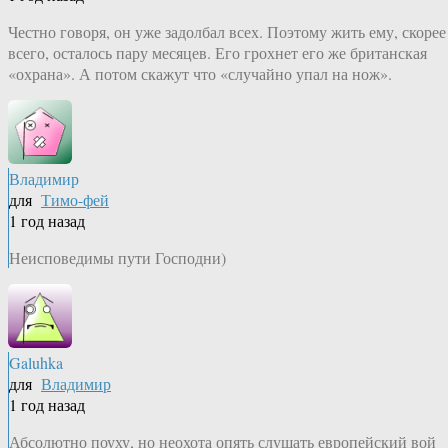
Честно говоря, он уже задолбал всех. Поэтому жить ему, скорее
всего, осталось пару месяцев. Его грохнет его же британская
«охрана». А потом скажут что «случайно упал на нож».
Владимир
для
Тимо-фей
1 год назад
Неисповедимы пути Господни)
Galuhka
для
Владимир
1 год назад
Абсолютно поуху, но неохота опять слушать европейский вой