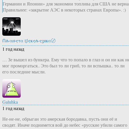
Германии и Японии» для экономии топлива для США не верна
Правильнее: «закрытие АЭС в некоторых странах Европы». :)
Ոሉαዙҿτα ಭҿҝҿሉҿʓяҝα〄
1 год назад
… Зе вышел из бункера. Ему что то попало в глаз и он ни как н
мог проморгаться.. Это был то ли гриб, то ли вспышка.. то ли
его последние мысли.
Galuhka
1 год назад
Не-не-не, обрыган это амерская бородавка, пусть они её и
сводят. Иначе поднимется вой до небес «русские убили самого