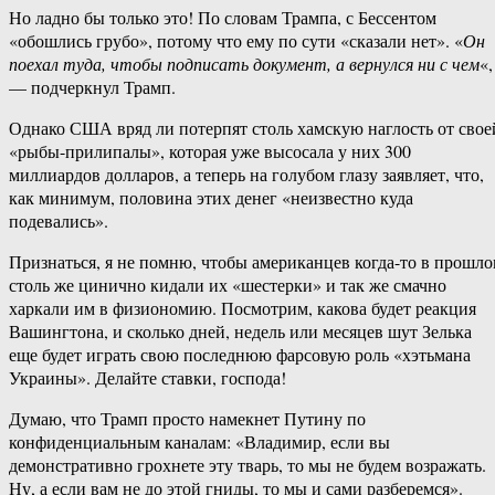
Но ладно бы только это! По словам Трампа, с Бессентом
«обошлись грубо», потому что ему по сути «сказали нет». «
Он
поехал туда, чтобы подписать документ, а вернулся ни с чем
«,
— подчеркнул Трамп.
Однако США вряд ли потерпят столь хамскую наглость от свое
«рыбы-прилипалы», которая уже высосала у них 300
миллиардов долларов, а теперь на голубом глазу заявляет, что,
как минимум, половина этих денег «неизвестно куда
подевались».
Признаться, я не помню, чтобы американцев когда-то в прошл
столь же цинично кидали их «шестерки» и так же смачно
харкали им в физиономию. Посмотрим, какова будет реакция
Вашингтона, и сколько дней, недель или месяцев шут Зелька
еще будет играть свою последнюю фарсовую роль «хэтьмана
Украины». Делайте ставки, господа!
Думаю, что Трамп просто намекнет Путину по
конфиденциальным каналам: «Владимир, если вы
демонстративно грохнете эту тварь, то мы не будем возражать.
Ну, а если вам не до этой гниды, то мы и сами разберемся».