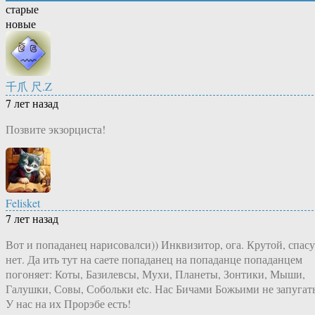
старые
новые
千爪 尺.Z
7 лет назад
Позвите экзорциста!
Felisket
7 лет назад
Вот и попаданец нарисовалси)) Инквизитор, ога. Крутой, спасу
нет. Да ить тут на саете попаданец на попаданце попаданцем
погоняет: Коты, Базилевсы, Мухи, Планеты, Зонтики, Мыши,
Галушки, Совы, Собольки etc. Нас Бичами Божьими не запугат
У нас на их Прорэбе есть!