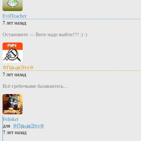
EvilTeacher
7 лет назад
Остановите — Вите надо выйти!!!! ;) :)
✡Ոթℴթ∋চҿ✡
7 лет назад
Всё гребочкаме балаваитесь…
Felisket
для
✡Ոթℴթ∋চҿ✡
7 лет назад