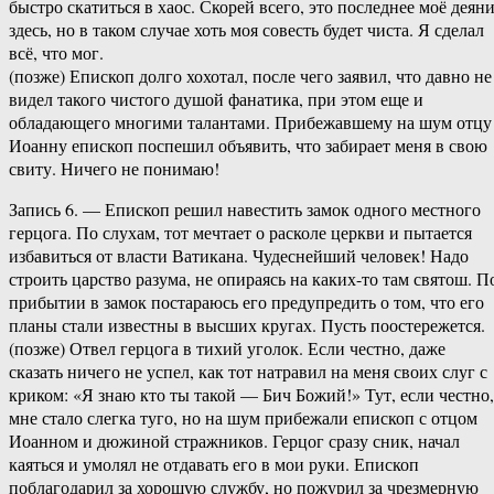
быстро скатиться в хаос. Скорей всего, это последнее моё деян
здесь, но в таком случае хоть моя совесть будет чиста. Я сделал
всё, что мог.
(позже) Епископ долго хохотал, после чего заявил, что давно не
видел такого чистого душой фанатика, при этом еще и
обладающего многими талантами. Прибежавшему на шум отцу
Иоанну епископ поспешил объявить, что забирает меня в свою
свиту. Ничего не понимаю!
Запись 6. — Епископ решил навестить замок одного местного
герцога. По слухам, тот мечтает о расколе церкви и пытается
избавиться от власти Ватикана. Чудеснейший человек! Надо
строить царство разума, не опираясь на каких-то там святош. П
прибытии в замок постараюсь его предупредить о том, что его
планы стали известны в высших кругах. Пусть поостережется.
(позже) Отвел герцога в тихий уголок. Если честно, даже
сказать ничего не успел, как тот натравил на меня своих слуг с
криком: «Я знаю кто ты такой — Бич Божий!» Тут, если честно,
мне стало слегка туго, но на шум прибежали епископ с отцом
Иоанном и дюжиной стражников. Герцог сразу сник, начал
каяться и умолял не отдавать его в мои руки. Епископ
поблагодарил за хорошую службу, но пожурил за чрезмерную