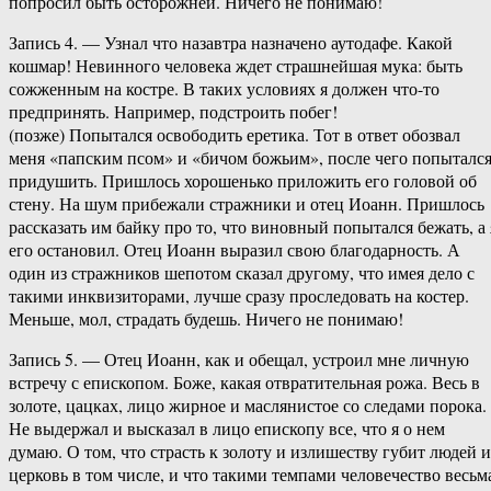
попросил быть осторожней. Ничего не понимаю!
Запись 4. — Узнал что назавтра назначено аутодафе. Какой
кошмар! Невинного человека ждет страшнейшая мука: быть
сожженным на костре. В таких условиях я должен что-то
предпринять. Например, подстроить побег!
(позже) Попытался освободить еретика. Тот в ответ обозвал
меня «папским псом» и «бичом божьим», после чего попыталс
придушить. Пришлось хорошенько приложить его головой об
стену. На шум прибежали стражники и отец Иоанн. Пришлось
рассказать им байку про то, что виновный попытался бежать, а 
его остановил. Отец Иоанн выразил свою благодарность. А
один из стражников шепотом сказал другому, что имея дело с
такими инквизиторами, лучше сразу проследовать на костер.
Меньше, мол, страдать будешь. Ничего не понимаю!
Запись 5. — Отец Иоанн, как и обещал, устроил мне личную
встречу с епископом. Боже, какая отвратительная рожа. Весь в
золоте, цацках, лицо жирное и маслянистое со следами порока.
Не выдержал и высказал в лицо епископу все, что я о нем
думаю. О том, что страсть к золоту и излишеству губит людей и
церковь в том числе, и что такими темпами человечество весьм