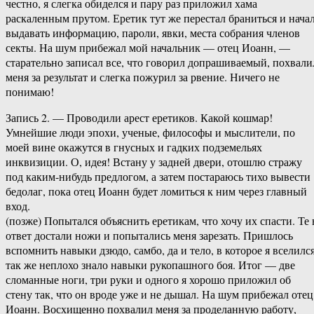
честно, я слегка обиделся и пару раз приложил хама
раскаленным прутом. Еретик тут же перестал браниться и нача
выдавать информацию, пароли, явки, места собрания членов
секты. На шум прибежал мой начальник — отец Иоанн, —
старательно записал все, что говорил допрашиваемый, похвали
меня за результат и слегка пожурил за рвение. Ничего не
понимаю!
Запись 2. — Проводили арест еретиков. Какой кошмар!
Умнейшие люди эпохи, ученые, философы и мыслители, по
моей вине окажутся в гнусных и гадких подземельях
инквизиции. О, идея! Встану у задней двери, отошлю стражу
под каким-нибудь предлогом, а затем постараюсь тихо вывести
бедолаг, пока отец Иоанн будет ломиться к ним через главный
вход.
(позже) Попытался объяснить еретикам, что хочу их спасти. Те 
ответ достали ножи и попытались меня зарезать. Пришлось
вспомнить навыки дзюдо, самбо, да и тело, в которое я вселился
так же неплохо знало навыки рукопашного боя. Итог — две
сломанные ноги, три руки и одного я хорошо приложил об
стену так, что он вроде уже и не дышал. На шум прибежал отец
Иоанн. Восхищенно похвалил меня за проделанную работу,