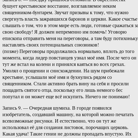
бушует крестьянское восстание, возглавляемое неким
священником-бунтарем. Звучат призывы к тому, что нужно
свергнуть власть зажравшихся баронов и церкви. Какое счастье
слышать о том, что в этом мире есть люди, готовые сражаться з
свою свободу! Я должен непременно им помочь! Уговорю
епископа отправить меня на переговоры, а там буду потихоньку
наставлять своих потенциальных союзников!
(позже) Переговоры продолжались нормально, вплоть до того
момента, когда лидер повстанцев узнал моё имя. После чего он
тут же встал на колени и принялся каяться во всех грехах.
Умолял о прощении и снисхождении. На шум прибежали
крестьяне, услышали моё имя и бухнулись рядом со
священником. Стали активно брать вину на себя и просили
пощадить святого отца, поскольку его лишь немного бес
попутал и он может еще всё искупить. Ничего не понимаю!
Запись 9. — Очередная шумиха. В городе появился
изобретатель, создавший машину, на которой можно печатать
всевозможные рисунки. И естественно, что он тут же
использовал её для создания листовок, порочащих церковь.
Какая удача! Такие гении не должны пропадать впустую. Их