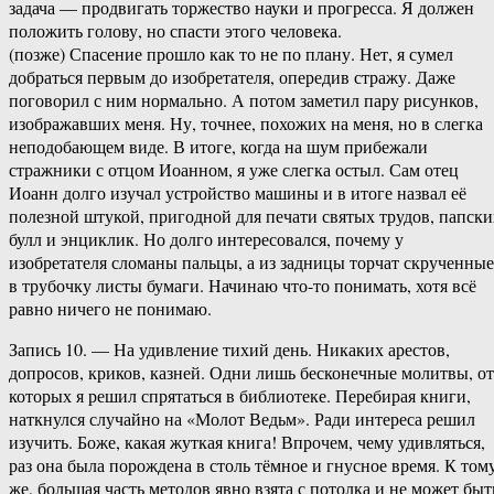
задача — продвигать торжество науки и прогресса. Я должен
положить голову, но спасти этого человека.
(позже) Спасение прошло как то не по плану. Нет, я сумел
добраться первым до изобретателя, опередив стражу. Даже
поговорил с ним нормально. А потом заметил пару рисунков,
изображавших меня. Ну, точнее, похожих на меня, но в слегка
неподобающем виде. В итоге, когда на шум прибежали
стражники с отцом Иоанном, я уже слегка остыл. Сам отец
Иоанн долго изучал устройство машины и в итоге назвал её
полезной штукой, пригодной для печати святых трудов, папски
булл и энциклик. Но долго интересовался, почему у
изобретателя сломаны пальцы, а из задницы торчат скрученные
в трубочку листы бумаги. Начинаю что-то понимать, хотя всё
равно ничего не понимаю.
Запись 10. — На удивление тихий день. Никаких арестов,
допросов, криков, казней. Одни лишь бесконечные молитвы, от
которых я решил спрятаться в библиотеке. Перебирая книги,
наткнулся случайно на «Молот Ведьм». Ради интереса решил
изучить. Боже, какая жуткая книга! Впрочем, чему удивляться,
раз она была порождена в столь тёмное и гнусное время. К том
же, большая часть методов явно взята с потолка и не может быт