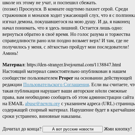
школе их этому не учат, и поспешил сбежать.
(позже) Проснулся. В комнате ощутимо пахнет серой. Среди
стражников и монахов ходит ужасающий слух, что я с полпинк
изгнал демона, покушавшегося на мою душу. И да, я наконец
начал понимать, что я здесь лишний. Остается лишь одно:
вернуться обратно в своё время. Но голос разума и торжества
справедливости рано или поздно возьмет верх! И там, где не
получилось у меня, с лёгкостью пройдут мои последователи!
Аминь!
Материал
: https://den-stranger.livejournal.com/1138847.html
Настоящий материал самостоятельно опубликован в нашем
Proper
сообществе пользователем
на основании действующей
редакции
Пользовательского Соглашения
. Если вы считаете, чт
такая публикация нарушает ваши авторские и/или смежные
права, вам необходимо сообщить об этом администрации сайта
на EMAIL
abuse@newru.org
с указанием адреса (URL) страницы
содержащей спорный материал. Нарушение будет в кратчайши
сроки устранено, виновные наказаны.
Дочитал до конца?
Жми кнопку!