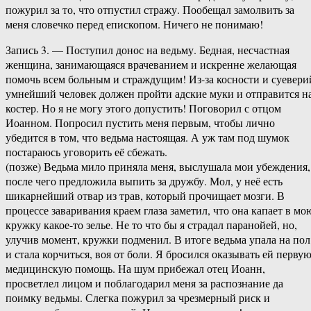
пожурил за то, что отпустил стражу. Пообещал замолвить за
меня словечко перед епископом. Ничего не понимаю!
Запись 3. — Поступил донос на ведьму. Бедная, несчастная
женщина, занимающаяся врачеванием и искренне желающая
помочь всем больным и страждущим! Из-за косности и суевери
умнейший человек должен пройти адские муки и отправится н
костер. Но я не могу этого допустить! Поговорил с отцом
Иоанном. Попросил пустить меня первым, чтобы лично
убедится в том, что ведьма настоящая. А уж там под шумок
постараюсь уговорить её сбежать.
(позже) Ведьма мило приняла меня, выслушала мои убеждения,
после чего предложила выпить за дружбу. Мол, у неё есть
шикарнейший отвар из трав, который прочищает мозги. В
процессе заваривания краем глаза заметил, что она капает в мо
кружку какое-то зелье. Не то что бы я страдал паранойей, но,
улучив момент, кружки подменил. В итоге ведьма упала на пол
и стала корчиться, воя от боли. Я бросился оказывать ей перву
медицинскую помощь. На шум прибежал отец Иоанн,
просветлел лицом и поблагодарил меня за распознание да
поимку ведьмы. Слегка пожурил за чрезмерный риск и