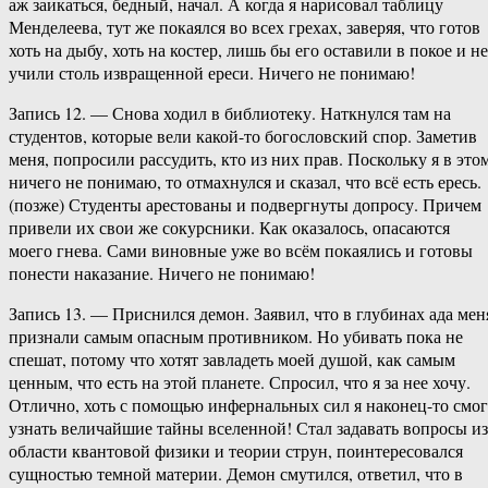
аж заикаться, бедный, начал. А когда я нарисовал таблицу
Менделеева, тут же покаялся во всех грехах, заверяя, что готов
хоть на дыбу, хоть на костер, лишь бы его оставили в покое и не
учили столь извращенной ереси. Ничего не понимаю!
Запись 12. — Снова ходил в библиотеку. Наткнулся там на
студентов, которые вели какой-то богословский спор. Заметив
меня, попросили рассудить, кто из них прав. Поскольку я в это
ничего не понимаю, то отмахнулся и сказал, что всё есть ересь.
(позже) Студенты арестованы и подвергнуты допросу. Причем
привели их свои же сокурсники. Как оказалось, опасаются
моего гнева. Сами виновные уже во всём покаялись и готовы
понести наказание. Ничего не понимаю!
Запись 13. — Приснился демон. Заявил, что в глубинах ада мен
признали самым опасным противником. Но убивать пока не
спешат, потому что хотят завладеть моей душой, как самым
ценным, что есть на этой планете. Спросил, что я за нее хочу.
Отлично, хоть с помощью инфернальных сил я наконец-то смо
узнать величайшие тайны вселенной! Стал задавать вопросы из
области квантовой физики и теории струн, поинтересовался
сущностью темной материи. Демон смутился, ответил, что в