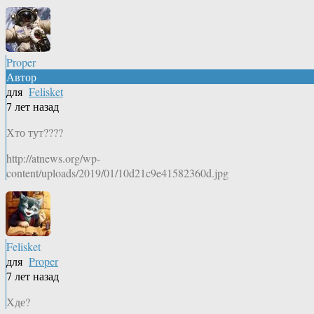
Proper
Автор
для
Felisket
7 лет назад
Хто тут????
http://atnews.org/wp-
content/uploads/2019/01/10d21c9e41582360d.jpg
Felisket
для
Proper
7 лет назад
Хде?