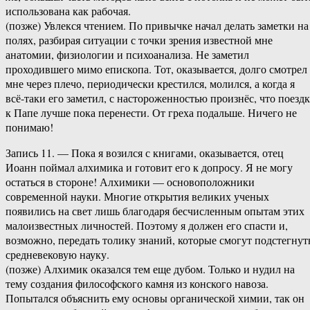
использована как рабочая.
(позже) Увлекся чтением. По привычке начал делать заметки на
полях, разбирая ситуации с точки зрения известной мне
анатомии, физиологии и психоанализа. Не заметил
проходившего мимо епископа. Тот, оказывается, долго смотрел
мне через плечо, периодически крестился, молился, а когда я
всё-таки его заметил, с настороженностью произнёс, что поезд
к Папе лучше пока перенести. От греха подальше. Ничего не
понимаю!
Запись 11. — Пока я возился с книгами, оказывается, отец
Иоанн поймал алхимика и готовит его к допросу. Я не могу
остаться в стороне! Алхимики — основоположники
современной науки. Многие открытия великих ученых
появились на свет лишь благодаря бесчисленным опытам этих
малоизвестных личностей. Поэтому я должен его спасти и,
возможно, передать толику знаний, которые смогут подстегнут
средневековую науку.
(позже) Алхимик оказался тем еще дубом. Только и нудил на
тему создания философского камня из конского навоза.
Попытался объяснить ему основы органической химии, так он