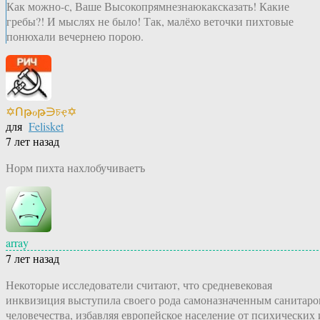
Как можно-с, Ваше Высокопрямнезнаюкаксказать! Какие
гребы?! И мыслях не было! Так, малёхо веточки пихтовые
понюхали вечернею порою.
✡Ոթℴթ∋চҿ✡
для
Felisket
7 лет назад
Норм пихта нахлобучиваетъ
array
7 лет назад
Некоторые исследователи считают, что средневековая
инквизиция выступила своего рода самоназначенным санитар
человечества, избавляя европейское население от психических 