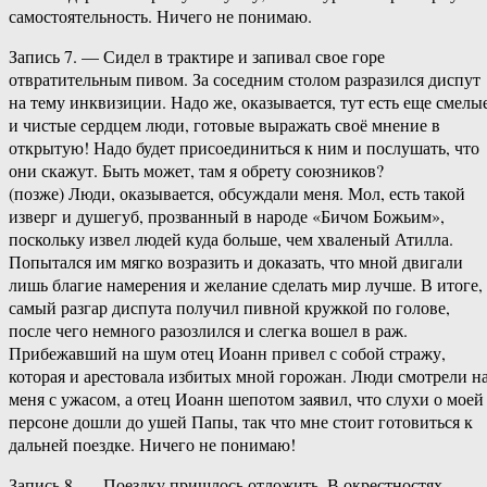
самостоятельность. Ничего не понимаю.
Запись 7. — Сидел в трактире и запивал свое горе
отвратительным пивом. За соседним столом разразился диспут
на тему инквизиции. Надо же, оказывается, тут есть еще смелы
и чистые сердцем люди, готовые выражать своё мнение в
открытую! Надо будет присоединиться к ним и послушать, что
они скажут. Быть может, там я обрету союзников?
(позже) Люди, оказывается, обсуждали меня. Мол, есть такой
изверг и душегуб, прозванный в народе «Бичом Божьим»,
поскольку извел людей куда больше, чем хваленый Атилла.
Попытался им мягко возразить и доказать, что мной двигали
лишь благие намерения и желание сделать мир лучше. В итоге,
самый разгар диспута получил пивной кружкой по голове,
после чего немного разозлился и слегка вошел в раж.
Прибежавший на шум отец Иоанн привел с собой стражу,
которая и арестовала избитых мной горожан. Люди смотрели н
меня с ужасом, а отец Иоанн шепотом заявил, что слухи о моей
персоне дошли до ушей Папы, так что мне стоит готовиться к
дальней поездке. Ничего не понимаю!
Запись 8. — Поездку пришлось отложить. В окрестностях