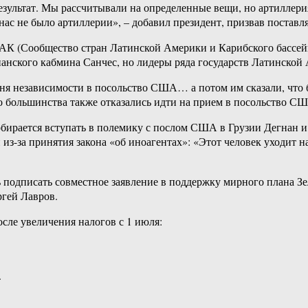
зультат. Мы рассчитывали на определенные вещи, но артиллери
у нас не было артиллерии», – добавил президент, призвав постав
ЛАК (Сообщество стран Латинской Америки и Карибского бассей
панского кабмина Санчес, но лидеры ряда государств Латинской
ня независимости в посольство США… а потом им сказали, что бу
о большинства также отказались идти на прием в посольство С
собирается вступать в полемику с послом США в Грузии Дегнан и
из-за принятия закона «об иноагентах»: «Этот человек уходит на
 подписать совместное заявление в поддержку мирного плана З
ргей Лавров.
сле увеличения налогов с 1 июля:
.