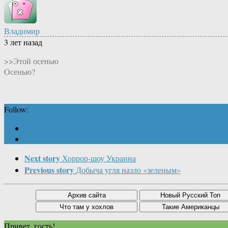
Владимир
3 лет назад
>>Этой осенью
Осенью?
Follow:
Next story
Хоррор-шоу Украина
Previous story
Добыча угля назло «зеленым»
Привет, гость!