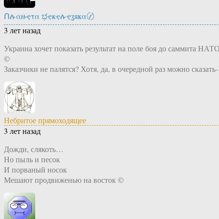
Ոሉαዙҿτα ಭҿҝҿሉҿʓяҝα〄
3 лет назад
Украина хочет показать результат на поле боя до саммита НАТО
©
Заказчики не палятся? Хотя, да, в очередной раз можно сказать-
Небритое прямоходящее
3 лет назад
Дожди, слякоть…
Но пыль и песок
И порваный носок
Мешают продвиженью на восток ©