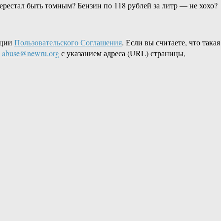
перестал быть томным? Бензин по 118 рублей за литр — не хохо?
кции
Пользовательского Соглашения
. Если вы считаете, что такая
L
abuse@newru.org
с указанием адреса (URL) страницы,