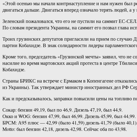
«Этой осенью мы начали контрнаступление и нам нужен был ре
двигаться дальше. Двигаться вперед означало терять людей, а 
Зеленский пожаловался, что его не пустили на саммит ЕС-СЕ
По словам президента Украины, на саммит его позвал глава ис
Троих грузинских депутатов пригласили на прием по случаю Д
партии Кобахидзе. В знак солидарности лидеры парламентског
Кроме того, председатель «Грузинской мечты» заявил, что не 
насилие во время мартовских акций протеста в центре Тбилиси 
Кобахидзе.
Страны БРИКС на встрече с Ермаком в Копенгагене отказались
из Украины). Так утверждает министр иностранных дел РФ Се
Как и предсказывалось, заправки повысили цены на топливо по
Сокар: бензин 49,19, был по 46,9. Дизель 47,19, был 44,9.
Окко и WOG: бензин 47,99, был 46,99. Дизель 45,99, был 44,99.
БРСМ: А95 плюс — 42,99 (было 41,59) дизель 41,79 (было 40,1)
Motto: был бензин 42,18, дизель 42,98. Сейчас оба по 43,98.