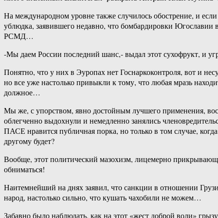
На международном уровне также случилось обострение, и если
ублюдка, заявившего недавно, что бомбардировки Югославии в 
РСМД…
-Мы даем России последний шанс,- выдал этот сухофрукт, и 
Понятно, что у них в Эуропах нет Госнаркоконтроля, вот и не
но все уже настолько привыкли к тому, что любая мразь находи
должное…
Мы же, с упорством, явно достойным лучшего применения, вос
облегченно выдохнули и немедленно занялись членовредительс
ПАСЕ нравится публичная порка, но только в том случае, когда
другому будет?
Вообще, этот политический мазохизм, лицемерно прикрывающий
обниматься!
Наитемнейший на днях заявил, что санкции в отношении Грузи
народ, настолько сильно, что кушать чахобили не можем…
Забавно было наблюдать, как на этот «жест доброй воли» гры