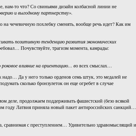
е, нам-то что? Со свиньями дизайн колбасной линии не
оверию и выгодному партнерству».
 на чечевичную похлебку сменять, вообще речь идет? Как им
ивать позитивную тенденцию развития экономических
требовал… Почувствуйте, трагизм момента, камрады:
ло роковое влияние на ориентацию… в
о всех смыслах…
 надо… Да у него только орденов семь штук, это медалей не
подумать сколько бронзулеток он еще огребет в случае
амом деле, продолжаем поддерживать фашистский (безо всякой
ом году Латвия приняла новый пакет антироссийских санкций…
бка, сравнимая с преступлением… Удивительно здравомыслящий 