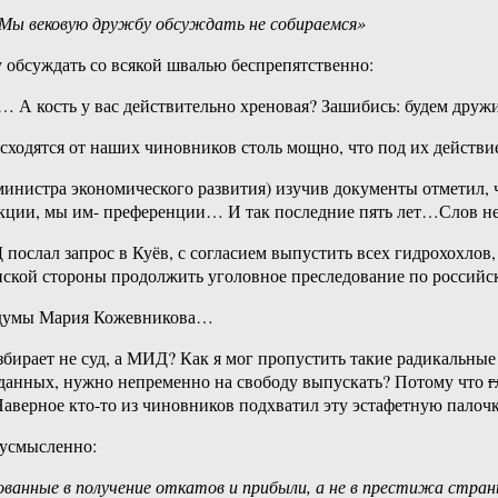
. Мы вековую дружбу обсуждать не собираемся»
 обсуждать со всякой швалью беспрепятственно:
 А кость у вас действительно хреновая? Зашибись: будем дружи
ходятся от наших чиновников столь мощно, что под их действ
инистра экономического развития) изучив документы отметил, 
нкции, мы им- преференции… И так последние пять лет…Слов 
 послал запрос в Куёв, с согласием выпустить всех гидрохохлов
нской стороны продолжить уголовное преследование по россий
осдумы Мария Кожевникова…
бирает не суд, а МИД? Как я мог пропустить такие радикальные 
данных, нужно непременно на свободу выпускать? Потому что
г
аверное кто-то из чиновников подхватил эту эстафетную пало
вусмысленно:
ованные в получение откатов и прибыли, а не в престижа стран