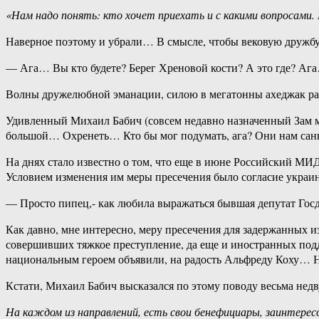
«Нам надо понять: кто хочет приехать и с какими вопросами
Наверное поэтому и убрали… В смысле, чтобы вековую дружбу
— Ага… Вы кто будете? Берег Хреновой кости? А это где? Ага…
Волны дружелюбной эманации, силою в мегатонны ахеджак рас
Удивленный Михаил Бабич (совсем недавно назначенный Зам м
большой… Охренеть… Кто бы мог подумать, ага? Они нам са
На днях стало известно о том, что еще в июне Российский МИД
Условием изменения им меры пресечения было согласие украи
— Просто пипец,- как любила выражаться бывшая депутат Г
Как давно, мне интересно, меру пресечения для задержанных из
совершивших тяжкое преступление, да еще и иностранных под
национальным героем объявили, на радость Альфреду Коху… Н
Кстати, Михаил Бабич высказался по этому поводу весьма нед
На каждом из направлений, есть свои бенефициары, заинтерес