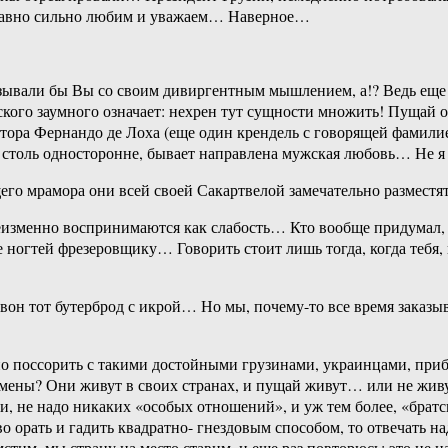
равно сильно любим и уважаем… Наверное…
завязывали бы Вы со своим дивиргентным мышлением, а!? Ведь ещ
еского заумного означает: нехрен тут сущности множить! Пущай
тора Фернандо де Лоха (еще один крендель с говорящей фамили
о столь односторонне, бывает направлена мужская любовь… Не 
ущего мрамора они всей своей Сакартвелой замечательно размест
неизменно воспринимаются как слабость… Кто вообще придумал,
 ногтей фрезеровщику… Говорить стоит лишь тогда, когда тебя,
и вон тот бутерброд с икрой… Но мы, почему-то все время заказ
ьно поссорить с такими достойными грузинами, украинцами, пр
мены? Они живут в своих странах, и пущай живут… или не живут
е надо никаких «особых отношений», и уж тем более, «братской
о орать и гадить квадратно- гнездовым способом, то отвечать н
мстим, мы страну на место ставим, и еще раз повторюсь: это не н