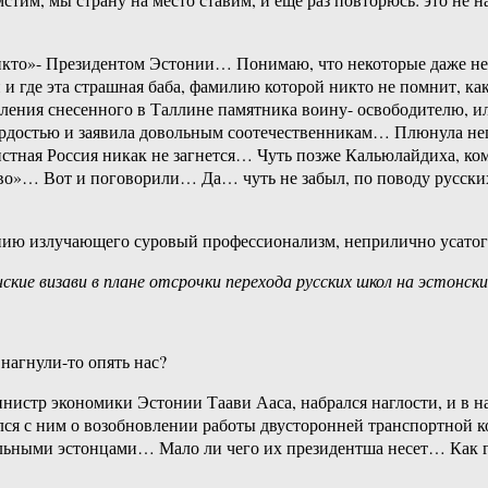
о»- Президентом Эстонии… Понимаю, что некоторые даже не в ку
и где эта страшная баба, фамилию которой никто не помнит, ка
овления снесенного в Таллине памятника воину- освободителю, 
 гордостью и заявила довольным соотечественникам… Плюнула не
стная Россия никак не загнется… Чуть позже Кальюлайдиха, ко
во»… Вот и поговорили… Да… чуть не забыл, по поводу русских
ению излучающего суровый профессионализм, неприлично усатог
кие визави в плане отсрочки перехода русских школ на эстонски
 нагнули-то опять нас?
инистр экономики Эстонии Таави Ааса, набрался наглости, и в н
ся с ним о возобновлении работы двусторонней транспортной 
тельными эстонцами… Мало ли чего их президентша несет… Как 