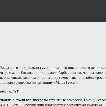
ыразился он довольно туманно, так что никто ничего не понял
ентра имени Елкина, и ликвидации барбер-шопов, что вызвало 
, опаленных законом о пропаганде гомосятиы, видеоблогеров, 
ировало существо по прозвищу «Маша Гессен»;
утина- ЛГПТ…
нятно, то-ли все либералы латентные гомосеки, то-ли у Гессен(
- ХПП…Угу… Эротический блокбастер с элементами ужастика…