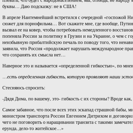
буквы… Даю подсказку: не в США!
В апреле Наитемнейший встретился с очередной «госпожой Никт
сюжет для порнофильма… Вот скажите мне, где вообще, Путин 
вызвал ее на ковер, чтобы потребовать немедленного восстан
попеняла России за политику в Грузии и на Украине, о чем с
неизбывную прибалтийскую печаль по поводу того, что ненави
заявила, что Россия «продолжает нарушать международное пра
что сохранять их смысла нет…
Наверное это и называется «определенной гибкостью», по мн
…
есть определенная гибкость, которую проявляют наши эстонс
Стесняюсь спросить:
-Дядя Дима, по вашему, это- гибкость с их стороны? Вроде как,
Самое забавное, что после всех этих эскапад страшной бабы, м
министром транспорта России Евгением Дитрихом и договорил
чего не поговорить о наращивании транзита с такими замеча
ерунда, дело-то житейское…»