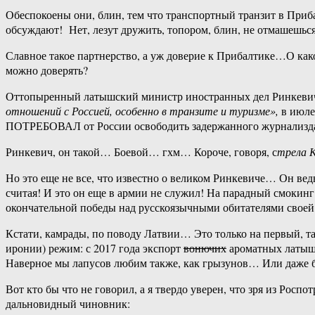
Обеспокоены они, блин, тем что транспортный транзит в Приб
обсуждают! Нет, лезут дружить, топором, блин, не отмашешь
Славное такое партнерство, а уж доверие к Прибалтике…О как
можно доверять?
Оттопыренный латышский министр иностранных дел Ринкевич,
отношений с Россией, особенно в транзите и туризме»,
в июле 
ПОТРЕБОВАЛ от России освободить задержанного журнализд
Ринкевич, он такой… Боевой… гхм… Короче, говоря, с
трела К
Но это еще не все, что известно о великом Ринкевиче… Он вед
считая! И это он еще в армии не служил! На парадный смокинг 
окончательной победы над русскоязычными обитателями своей
Кстати, камрады, по поводу Латвии… Это только на первый, та
иронии) режим: с 2017 года экспорт
вонючих
ароматных латышс
Наверное мы лапусов любим также, как грызунов… Или даже
Вот кто бы что не говорил, а я твердо уверен, что зря из Р
дальновидный чиновник: