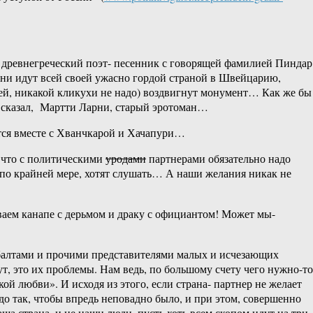
е древнегреческий поэт- песенник с говорящей фамилией Пиндар
 они идут всей своей ужасно гордой страной в Швейцарию,
ей, никакой кликухи не надо) воздвигнут монумент… Как же бы
я сказал, Мартти Ларни, старый эротоман…
ятся вместе с Хванчкарой и Хачапури…
 что с политическими
уродами
партнерами обязательно надо
 по крайней мере, хотят слушать… А наши желания никак не
ываем канапе с дерьмом и драку с официантом! Может мы-
ибалтами и прочими представителями малых и исчезающих
, это их проблемы. Нам ведь, по большому счету чего нужно-то
 любви». И исходя из этого, если страна- партнер не желает
адо так, чтобы впредь неповадно было, и при этом, совершенно
аша страна, и не наши люди, пусть хоть всем скопом идут на три