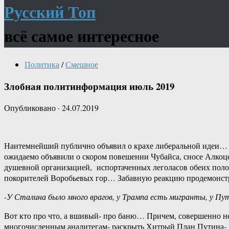
Русский Топ
всё самое интересное
Политика
/
Смешное
Злобная политинформация июль 2019
Опубликовано
·
24.07.2019
Наитемнейший публично объявил о крахе либеральной идеи… В
ожидаемо объявили о скором повешении Чубайса, сносе Алкоц
душевной организацией, испортаченных леголасов обеих полов
покорителей Воробьевых гор… Забавную реакцию продемонстр
-У Сталина было много врагов, у Трампа есть мигранты, у П
Вот кто про что, а вшивый- про баню… Причем, совершенно непо
многочисленным аналитегам- раскрыть Хитрый План Путина