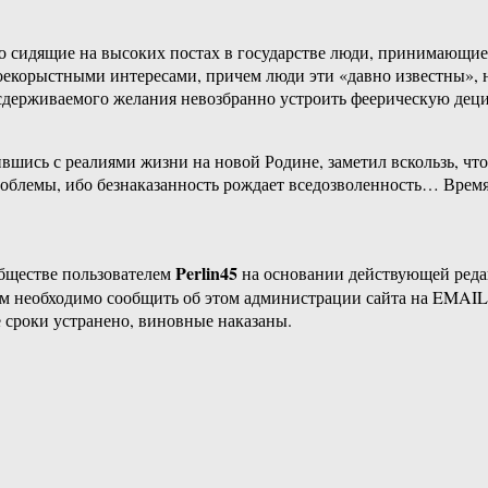
то сидящие на высоких постах в государстве люди, принимающи
воекорыстными интересами, причем люди эти «давно известны», н
сдерживаемого желания невозбранно устроить феерическую деци
вшись с реалиями жизни на новой Родине, заметил вскользь, что
проблемы, ибо безнаказанность рождает вседозволенность… Вре
Perlin45
бществе пользователем
на основании действующей ред
ам необходимо сообщить об этом администрации сайта на EMAI
 сроки устранено, виновные наказаны.