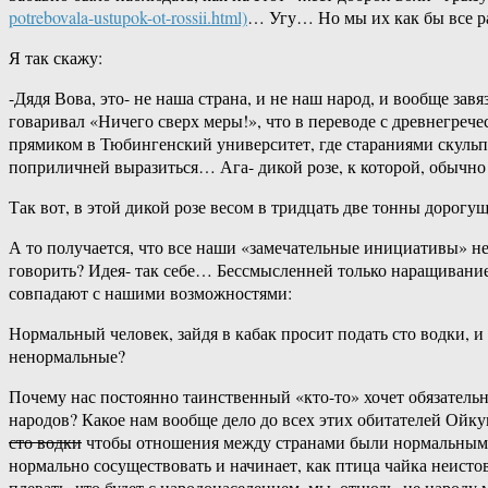
potrebovala-ustupok-ot-rossii.html)
… Угу… Но мы их как бы все 
Я так скажу:
-Дядя Вова, это- не наша страна, и не наш народ, и вообще 
говаривал «Ничего сверх меры!», что в переводе с древнегреч
прямиком в Тюбингенский университет, где стараниями скульп
поприличней выразиться… Ага- дикой розе, к которой, обычн
Так вот, в этой дикой розе весом в тридцать две тонны дорог
А то получается, что все наши «замечательные инициативы» 
говорить? Идея- так себе… Бессмысленней только наращивание
совпадают с нашими возможностями:
Нормальный человек, зайдя в кабак просит подать сто водки, 
ненормальные?
Почему нас постоянно таинственный «кто-то» хочет обязател
народов? Какое нам вообще дело до всех этих обитателей Ойку
сто водки
чтобы отношения между странами были нормальными, н
нормально сосуществовать и начинает, как птица чайка неистов
плевать, что будет с народонаселением, мы, отнюдь, не народу 