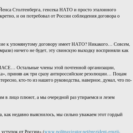
 Йенса Столтенберга, генсека НАТО и просто эталонного
кретно, и он потребовал от России соблюдения договора о
ношение к упомянутому договору имеет НАТО? Никакого… Совсем,
(мрази) ничего не будет, эту свинскую выходку восприняли как
 в ПАСЕ… Остальные члены этой почтенной организации,
ука», приняв аж три сразу антироссийские резолюции… Поцам
ресно, кто-то из нашего руководства, наверное, думал, что по-
 в лицо плюют, а мы очередной раз утираемся и лезем
а, как недавно выяснилось, мы сильно уважаем этот гордый
уступок от России» (
www.politnavigator.net/prezident-gruzii-