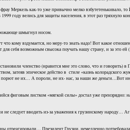
 фрау Меркель как-то уже привычно мелко взбутетенькивало, то
1999 году велись для защиты населения, в этот раз тряхнуло кон
угрожающе шмыгнул носом.
сут что кому вздумается, но меру-то знать надо! Вот какое от
т для себя возможным свысока поучать нашу страну, и за это ей 
становили членство (нравится мне это слово, что и говорить)
твом, затеяв эпическое действо в стиле «казнь колорадского ж
 порют не их… А пороли, не их- нас, за наши же деньги…Вот инте
ся фиговым листком «мягкой силы» достал уже преизрядно: нам
и не следует вводить из-за уважения к грузинскому народу… Аг
зуны отреагировали… Президент Грузии, немедленно потребовала 