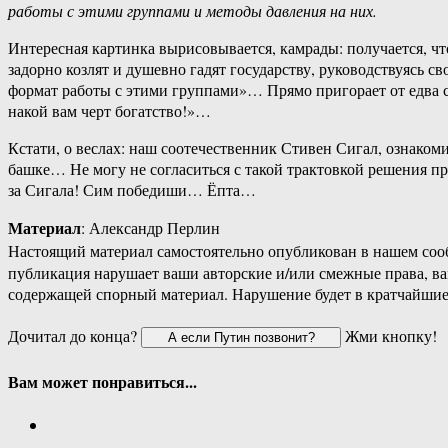
работы с этими группами и методы давления на них.
Интересная картинка вырисовывается, камрады: получается, ч
задорно козлят и душевно гадят государству, руководствуясь с
формат работы с этими группами»… Прямо пригорает от едва 
накой вам черт богатство!»…
Кстати, о веслах: наш соотечественник Стивен Сигал, ознакоми
башке… Не могу не согласиться с такой трактовкой решения 
за Сигала! Сим победиши… Ёпта…
Материал
: Александр Перлин
Настоящий материал самостоятельно опубликован в нашем соо
публикация нарушает ваши авторские и/или смежные права, в
содержащей спорный материал. Нарушение будет в кратчайшие
Дочитал до конца?
Жми кнопку!
Вам может понравиться...