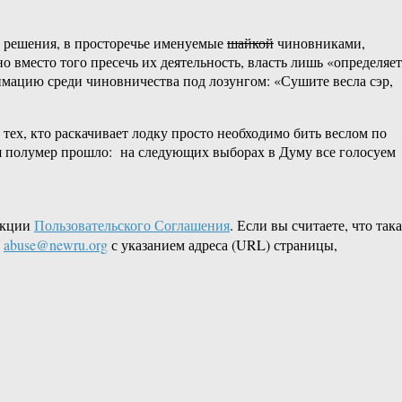
е решения, в просторечье именуемые
шайкой
чиновниками,
о вместо того пресечь их деятельность, власть лишь «определяет
мацию среди чиновничества под лозунгом: «Сушите весла сэр,
 тех, кто раскачивает лодку просто необходимо бить веслом по
мя полумер прошло: на следующих выборах в Думу все голосуем
акции
Пользовательского Соглашения
. Если вы считаете, что так
L
abuse@newru.org
с указанием адреса (URL) страницы,