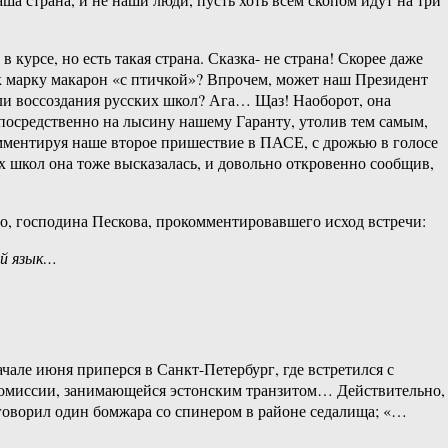
рсе, но есть такая страна. Сказка- не страна! Скорее даже
к марку макарон «с птичкой»? Впрочем, может наш Президент
или воссоздания русских школ? Ага… Щаз! Наоборот, она
посредственно на лысину нашему Гаранту, утолив тем самым,
мментируя наше второе пришествие в ПАСЕ, с дрожью в голосе
 школ она тоже высказалась, и довольно откровенно сообщив,
о, господина Пескова, прокомментировавшего исход встречи:
й язык
…
ачале июня приперся в Санкт-Петербург, где встретился с
комиссии, занимающейся эстонским транзитом… Действительно,
говорил один бомжара со спинером в районе седалища; «…