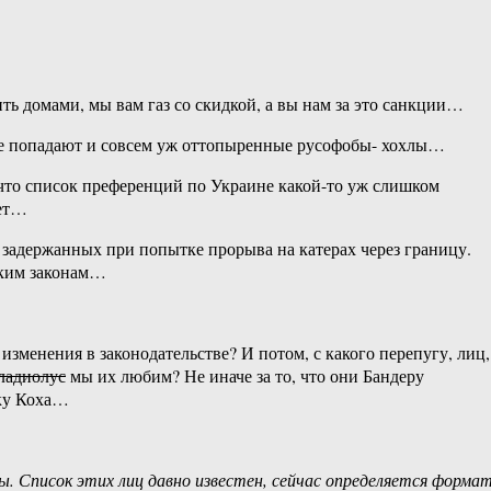
ть домами, мы вам газ со скидкой, а вы нам за это санкции…
ие попадают и совсем уж оттопыренные русофобы- хохлы…
что список преференций по Украине какой-то уж слишком
нет…
, задержанных при попытке прорыва на катерах через границу.
ским законам…
изменения в законодательстве? И потом, с какого перепугу, лиц,
ладиолус
мы их любим? Не иначе за то, что они Бандеру
чку Коха…
ы. Список этих лиц давно известен, сейчас определяется форма