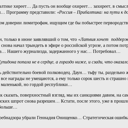
алтике хиреет… Да пусть он вообще охиреет… захиреет, в смысл
ся… Программу представили:
«Россия – Прибалтика: на пути к д
ом доверии лимитрофам, ищущим где бы побыстрее первородство
 только в июне заявлявший о том, что
«
Латвия хочет поддерж
снова начал трындеть в эфире о российской угрозе, а потом по
а… Нашего журнализда, задержанного у нас… Потребовал…
упидона попала не в сердце, а гораздо ниже, и сзади, что оказа
ь действительно боевой полководец. Даун… тьфу ты, раздельно ж
все награды не умещаются, а ему только сорок шесть и страшно 
 маленькой, но гордой республики…
к сказать, поверхностный взгляд, мы их санкциями давим, на с
ких шпрот снова разрешен… Кстати, после этого, уже в прошл
 больше…
оспотребнадзора убрали Геннадия Онищенко… Стратегическая оши