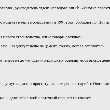
Вольрабе, руководитель отдела исследований Ifo. «Многие проект
 момента начала исследования в 1991 году, сообщает Ifo. Почти
я нового строительства, мягко говоря, сложные».
аза. Газ диктует цены на цемент, стекло, металл, утеплители
им теперь не до улучшения жилищных условий, если раньше дене
тор услуг вырастет: проституция, похоронные службы. Опять же 
ные, и даже небольшой ипотечный процент не спасает.