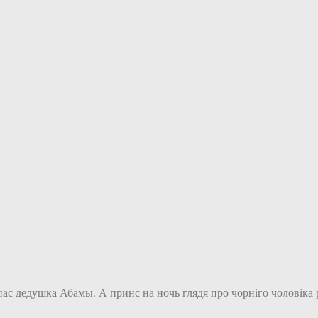
спас дедушка Абамы. А принс на ночь глядя про чорнiго чоловiк