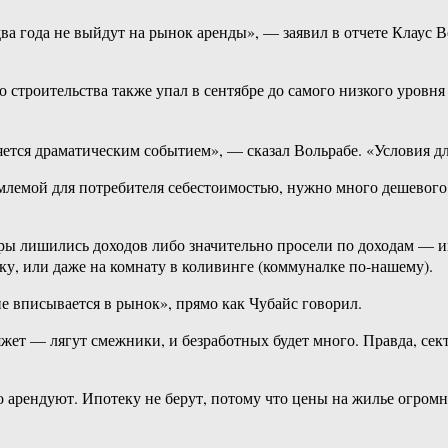
два года не выйдут на рынок аренды», — заявил в отчете Клаус 
троительства также упал в сентябре до самого низкого уровня с
яется драматическим событием», — сказал Вольрабе. «Условия дл
млемой для потребителя себестоимостью, нужно много дешевого г
геры лишились доходов либо значительно просели по доходам — 
ку, или даже на комнату в коливинге (коммуналке по-нашему).
е вписывается в рынок», прямо как Чубайс говорил.
жет — лягут смежники, и безработных будет много. Правда, сек
о арендуют. Ипотеку не берут, потому что цены на жилье огром