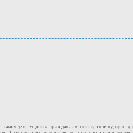
На самом деле сущность, приходящая в зиготную клетку, прина
 первый раз, влияние сущности первого мужчины имеет подавля