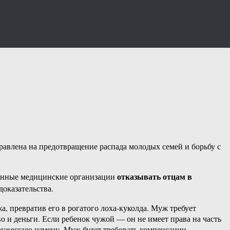
равлена на предотвращение распада молодых семей и борьбу с
отказывать отцам в
венные медицинские организации
доказательства.
а, превратив его в рогатого лоха-куколда. Муж требует
о и деньги. Если ребенок чужой — он не имеет права на часть
ружескую измену. Муж будет требовать компенсации.