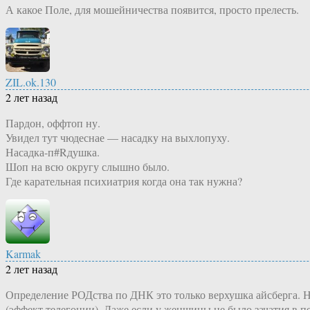
А какое Поле, для мошейничества появится, просто прелесть.
ZIL.ok.130
2 лет назад
Пардон, оффтоп ну.
Увидел тут чюдеснае — насадку на выхлопуху.
Насадка-п#Rдушка.
Шоп на всю округу слышно было.
Где карательная психиатрия когда она так нужна?
Karmak
2 лет назад
Определение РОДства по ДНК это только верхушка айсберга. 
(эффект телегонии). Даже если у женщины не было зачатия в