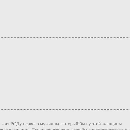
длежит РОДу первого мужчины, который был у этой женщины
ющую величину . Сущность женщины как бы «подстраивается» по