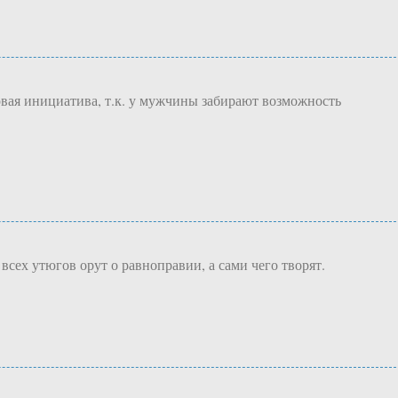
овая инициатива, т.к. у мужчины забирают возможность
сех утюгов орут о равноправии, а сами чего творят.