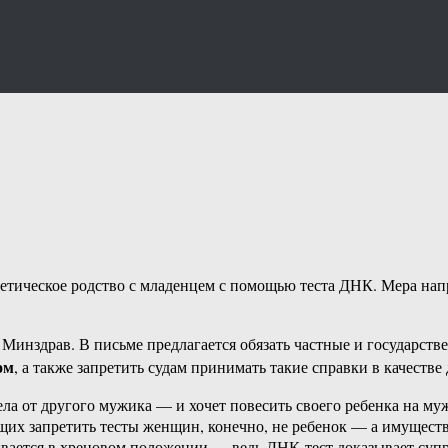
нетическое родство с младенцем с помощью теста ДНК. Мера нап
инздрав. В письме предлагается обязать частные и государст
ом
, а также запретить судам принимать такие справки в качестве 
ла от другого мужика — и хочет повесить своего ребенка на муж
ющих запретить тесты женщин, конечно, не ребенок — а имуществ
зывается в хреновом положении — ведь ДНК-тест доказывает суп