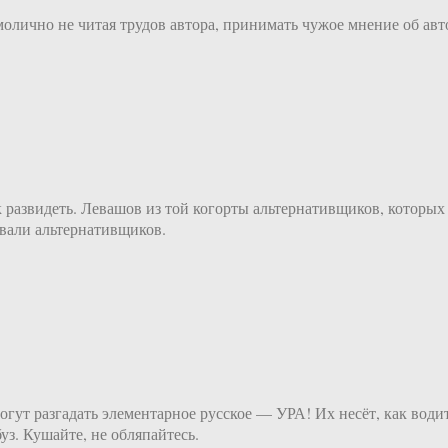
олично не читая трудов автора, принимать чужое мнение об авт
как развидеть. Левашов из той когорты альтернативщиков, котор
вали альтернативщиков.
гут разгадать элементарное русское — УРА! Их несёт, как води
уз. Кушайте, не обляпайтесь.