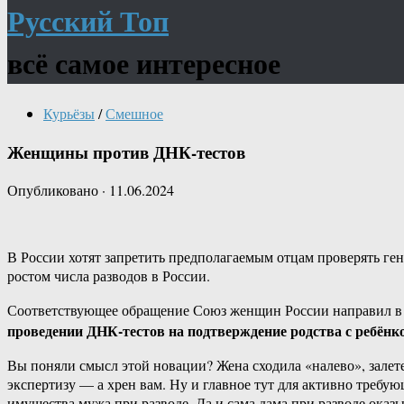
Русский Топ
всё самое интересное
Курьёзы
/
Смешное
Женщины против ДНК-тестов
Опубликовано
·
11.06.2024
В России хотят запретить предполагаемым отцам проверять ге
ростом числа разводов в России.
Соответствующее обращение Союз женщин России направил в М
проведении ДНК-тестов на подтверждение родства с ребёнк
Вы поняли смысл этой новации? Жена сходила «налево», залете
экспертизу — а хрен вам. Ну и главное тут для активно требу
имущества мужа при разводе. Да и сама дама при разводе ока