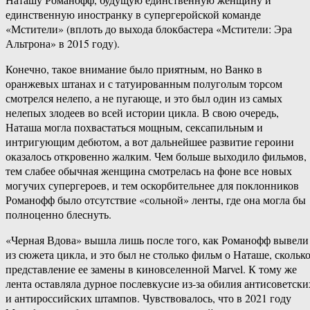
единственную иностранку в супергеройской команде
«Мстители» (вплоть до выхода блокбастера «Мстители: Эра
Альтрона» в 2015 году).
Конечно, такое внимание было приятным, но Ванко в
оранжевых штанах и с татуированным полуголым торсом
смотрелся нелепо, а не пугающе, и это был один из самых
нелепых злодеев во всей истории цикла. В свою очередь,
Наташа могла похвастаться мощным, сексапильным и
интригующим дебютом, а вот дальнейшее развитие героини
оказалось откровенно жалким. Чем больше выходило фильмов,
тем слабее обычная женщина смотрелась на фоне все новых
могучих супергероев, и тем оскорбительнее для поклонников
Романофф было отсутствие «сольной» ленты, где она могла бы
полноценно блеснуть.
«Черная Вдова» вышла лишь после того, как Романофф вывели
из сюжета цикла, и это был не столько фильм о Наташе, скольк
представление ее замены в киновселенной Marvel. К тому же
лента оставляла дурное послевкусие из-за обилия антисоветски
и антироссийских штампов. Чувствовалось, что в 2021 году