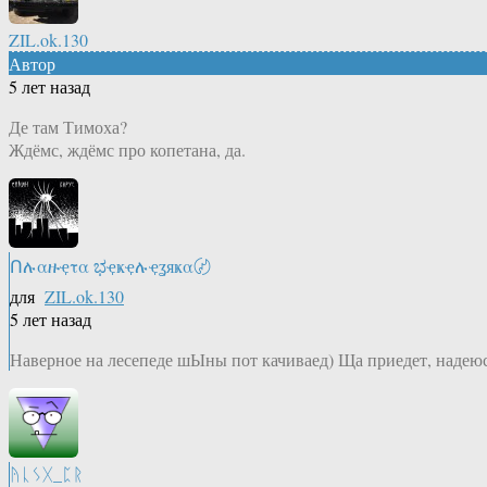
ZIL.ok.130
Автор
5 лет назад
Де там Тимоха?
Ждёмс, ждёмс про копетана, да.
Ոሉαዙҿτα ಭҿҝҿሉҿʓяҝα〄
для
ZIL.ok.130
5 лет назад
Наверное на лесепеде шЫны пот качиваед) Ща приедет, надеюс
ᚤᚳᛊᚷ_ᛈᚱ