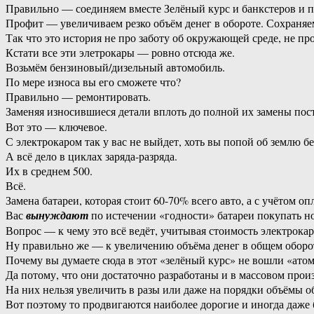
Правильно — соединяем вместе Зелёный курс и банкстеров и по
Профит — увеличиваем резко объём денег в обороте. Сохраняе
Так что это история не про заботу об окружающей среде, не п
Кстати все эти элетрокары — ровно отсюда же.
Возьмём бензиновый/дизельный автомобиль.
По мере износа вы его сможете что?
Правильно — ремонтировать.
Заменяя износившиеся детали вплоть до полной их замены пост
Вот это — ключевое.
С электрокаром так у вас не выйдет, хоть вы попой об землю бе
А всё дело в циклах заряда-разряда.
Их в среднем 500.
Всё.
Замена батареи, которая стоит 60-70% всего авто, а с учётом 
Вас
вынуждают
по истечении «годности» батареи покупать но
Вопрос — к чему это всё ведёт, учитывая стоимость электрок
Ну правильно же — к увеличению объёма денег в общем оборот
Почему вы думаете сюда в этот «зелёный курс» не вошли «ат
Да потому, что они достаточно разработаны и в массовом про
На них нельзя увеличить в разы или даже на порядки объёмы об
Вот поэтому то продвигаются наиболее дорогие и иногда даж