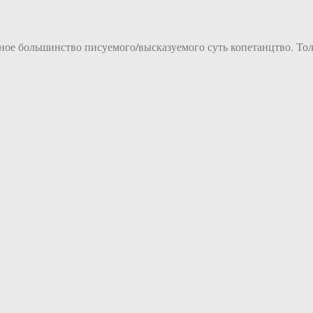
ое большинство писуемого/высказуемого суть копетанцтво. Толь