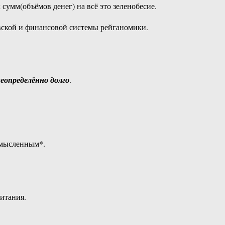
умм(объёмов денег) на всё это зеленобесие.
овской и финансовой системы рейганомики.
еопределённо долго
.
ссмысленным*.
итания.