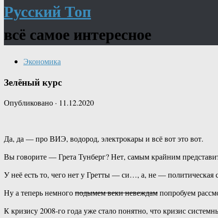
Русский Топ
всё самое интересное
Экономика
Зелёный курс
Опубликовано
·
11.12.2020
Да, да — про ВИЭ, водород, электрокары и всё вот это вот.
Вы говорите — Грета Тунберг? Нет, самым крайним представит
У неё есть то, чего нет у Гретты — си…, а, не — политическая
Ну а теперь немного
подымем веки невеждам
попробуем рассмо
К кризису 2008-го года уже стало понятно, что кризис системн