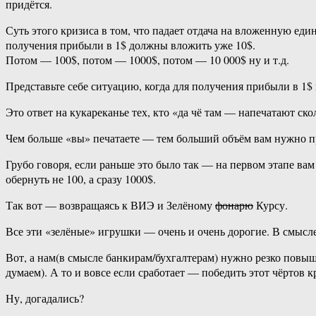
придётся.
Суть этого кризиса в том, что падает отдача на вложенную ед
получения прибыли в 1$ должны вложить уже 10$.
Потом — 100$, потом — 1000$, потом — 10 000$ ну и т.д.
Представьте себе ситуацию, когда для получения прибыли в 1$
Это ответ на кукареканье тех, кто «да чё там — напечатают ско
Чем больше «вы» печатаете — тем больший объём вам нужно пр
Грубо говоря, если раньше это было так — на первом этапе ва
обернуть не 100, а сразу 1000$.
Так вот — возвращаясь к ВИЭ и Зелёному
фонарю
Курсу.
Все эти «зелёные» игрушки — очень и очень дорогие. В смысле 
Вот, а нам(в смысле банкирам/бухгалтерам) нужно резко повы
думаем). А то и вовсе если сработает — победить этот чёртов к
Ну, догадались?