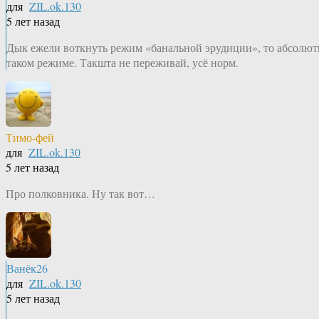
для
ZIL.ok.130
5 лет назад
Дык ежели воткнуть режим «банальной эрудиции», то абсолютн
таком режиме. Такшта не переживай, усё норм.
Тимо-фей
для
ZIL.ok.130
5 лет назад
Про полковника. Ну так вот…
Ванёк26
для
ZIL.ok.130
5 лет назад