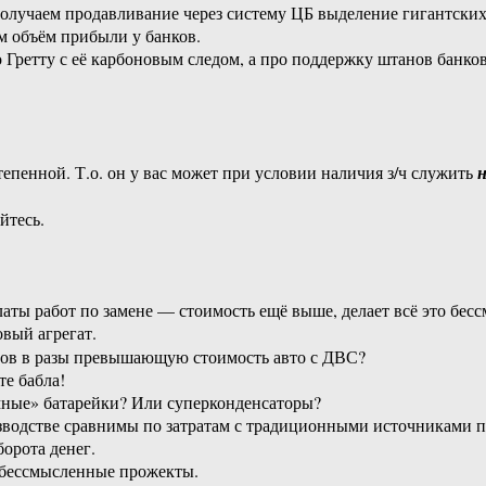
лучаем продавливание через систему ЦБ выделение гигантских с
м объём прибыли у банков.
ро Гретту с её карбоновым следом, а про поддержку штанов банк
епенной. Т.о. он у вас может при условии наличия з/ч служить
н
йтесь.
оплаты работ по замене — стоимость ещё выше, делает всё это бе
вый агрегат.
аров в разы превышающую стоимость авто с ДВС?
е бабла!
омные» батарейки? Или суперконденсаторы?
изводстве сравнимы по затратам с традиционными источниками п
орота денег.
е бессмысленные прожекты.