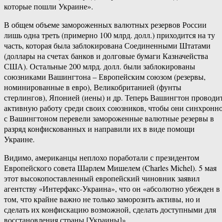
которые пошли Украине».
В общем объеме замороженных валютных резервов России
лишь одна треть (примерно 100 млрд. долл.) приходится на ту
часть, которая была заблокирована Соединенными Штатами
(доллары на счетах банков и долговые бумаги Казначейства
США). Остальные 200 млрд. долл. были заблокированы
союзниками Вашингтона – Европейским союзом (резервы,
номинированные в евро), Великобританией (фунты
стерлингов), Японией (иены) и др. Теперь Вашингтон проводи
активную работу среди своих союзников, чтобы они синхронн
с Вашингтоном перевели замороженные валютные резервы в
разряд конфискованных и направили их в виде помощи
Украине.
Видимо, американцы неплохо поработали с президентом
Европейского совета Шарлем Мишелем (Charles Michel). 5 мая
этот высокопоставленный европейский чиновник заявил
агентству «Интерфакс-Украина», что он «абсолютно убежден в
том, что крайне важно не только заморозить активы, но и
сделать их конфискацию возможной, сделать доступными для
восстановления страны [Украины]».