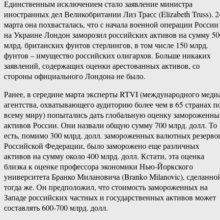
Единственным исключением стало заявление министра
иностранных дел Великобритании Лиз Трасс (Elizabeth Truss). 2
марта она похвасталась, что с начала военной операции России
на Украине Лондон заморозил российских активов на сумму 50
млрд. британских фунтов стерлингов, в том числе 150 млрд.
фунтов – имущество российских олигархов. Больше никаких
заявлений, содержащих оценки арестованных активов, со
стороны официального Лондона не было.
Ранее, в середине марта эксперты RTVI (международного меди
агентства, охватывающего аудиторию более чем в 65 странах п
всему миру) попытались дать глобальную оценку замороженны
активов России. Они назвали общую сумму 700 млрд. долл. То
есть, помимо 300 млрд. долл. замороженных валютных резерво
Российской Федерации, было заморожено еще различных
активов на сумму около 400 млрд. долл. Кстати, эта оценка
близка к оценке профессора экономики Нью-Йоркского
университета Бранко Милановича (Branko Milanovic), сделанно
тогда же. Он предположил, что стоимость замороженных на
Западе российских частных и государственных активов может
составлять 600-700 млрд. долл.