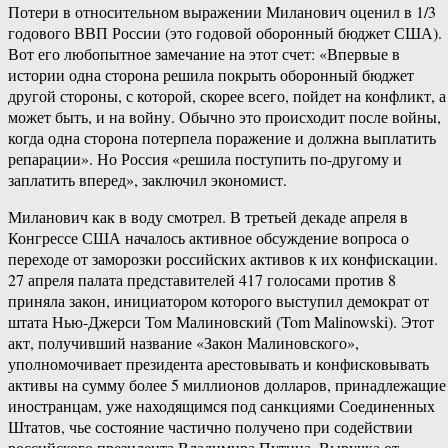
Потери в относительном выражении Миланович оценил в 1/3
годового ВВП России (это годовой оборонный бюджет США).
Вот его любопытное замечание на этот счет: «Впервые в
истории одна сторона решила покрыть оборонный бюджет
другой стороны, с которой, скорее всего, пойдет на конфликт, а
может быть, и на войну. Обычно это происходит после войны,
когда одна сторона потерпела поражение и должна выплатить
репарации». Но Россия «решила поступить по-другому и
заплатить вперед», заключил экономист.
Миланович как в воду смотрел. В третьей декаде апреля в
Конгрессе США началось активное обсуждение вопроса о
переходе от заморозки российских активов к их конфискации.
27 апреля палата представителей 417 голосами против 8
приняла закон, инициатором которого выступил демократ от
штата Нью-Джерси Том Малиновский (Tom Malinowski). Этот
акт, получивший название «Закон Малиновского»,
уполномочивает президента арестовывать и конфисковывать
активы на сумму более 5 миллионов долларов, принадлежащие
иностранцам, уже находящимся под санкциями Соединенных
Штатов, чье состояние частично получено при содействии
российского президента Владимира Путина. Выручка от