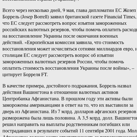
Всего через несколько дней, 9 мая, глава дипломатии ЕС Жозеп
Боррель (Josep Borrell) заявил британской газете Financial Times,
что ЕС следует рассмотреть вопрос изъятия замороженных
российских валютных резервов, чтобы помочь оплатить расхо
на восстановление Украины после окончания военных
действий. «Европейская комиссия заявила, что стоимость
восстановления может исчисляться сотнями миллиардов евро, 
столицам ЕС следует рассмотреть вопрос об изъятии
замороженных валютных резервов России, чтобы помочь
оплатить стоимость восстановления Украины после войны», –
цитирует Борреля FT.
В качестве примера, достойного подражания, Боррель назвал
действия Вашингтона в отношении валютных активов
Центробанка Афганистана. В прошлом году эти активы были
заморожены американцами в ответ на то, что их выставили за
дверь из Афганистана. Из 7 млрд. долларов афганских резервов
разморожена была лишь половина. А 3,5 млрд. долл. Вашингто
решил направить на выплаты родственникам погибших или
пострадавших в результате событий 11 сентября 2001 года. Мол
Афганистан должен нести ответственность за террористически