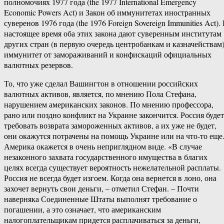
полномочиях 1977 года (the 1977 International Emergency
Economic Powers Act) и Закон об иммунитетах иностранных
суверенов 1976 года (the 1976 Foreign Sovereign Immunities Act).
настоящее время оба этих закона дают суверенным институтам
других стран (в первую очередь центробанкам и казначействам
иммунитет от замораживаний и конфискаций официальных
валютных резервов.
То, что уже сделал Вашингтон в отношении российских
валютных активов, является, по мнению Пола Стефана,
нарушением американских законов. По мнению профессора,
рано или поздно конфликт на Украине закончится. Россия будет
требовать возврата замороженных активов, а их уже не будет,
они окажутся потрачены на помощь Украине или на что-то еще
Америка окажется в очень неприглядном виде. «В случае
незаконного захвата государственного имущества в благих
целях всегда существует вероятность нежелательной расплаты.
Россия не всегда будет изгоем. Когда она вернется в лоно, она
захочет вернуть свои деньги, – отметил Стефан. – Почти
наверняка Соединенные Штаты выполнят требование о
погашении, а это означает, что американским
налогоплательщикам придется расплачиваться за деньги,