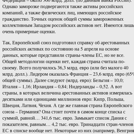
Однако заморозке подвергаются также активы российских
компаний, а также физических лиц, имеющих российское
гражданство. Точных оценок общей суммы замороженных
коллективным Западом российских активов нет. Имеются лиш
очень примерные оценки.
Так, Европейский союз подготовил справку об арестованных
российских активах по состоянию на 5 апреля на основе
данных, которые представили страны-члены ЕС, но не все.
Общей методологии оценки нет, каждая страна считала по-
своему. Всего получилось 36,3 млрд. евро (или без малого 40
млрд. долл.). Лидером оказалась Франция – 23,6 млрд. евро (65
общей суммы). Далее следуют (млрд. евро): Бельгия – 10,0;
Италия – 1,16; Ирландия – 0,84; Нидерланды – 0,52. А вот
страны, в которых величина арестованных активов измерялась
десятками или единицами миллионов евро: Кипр, Польша,
Швеция, Латвия, Чехия. А где же главная страна Европейского
союза – Германия? Она стоит почти в самом конце списка с
суммой, равной… 341,6 тыс. евро. Замыкает список Дания с
показателем, равным… 4,2 тыс. евро. Тринадцати стран-членов
ЕС в списке вообще нет. Некоторые из них (например, Венгрия