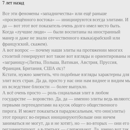
7 лет назад
Все эти феномены «западничества» или ещё раньше
«просвещённого востока» — инициируются всегда элитами. И
да — вот этот вот показатель очень долго имел место быть.
Когда «лучшие люди» — были воспитаны на иностранный
манер и даже не знали отечественного языка(арабский или
французский, скажем).
А вот вопрос — почему наши элиты на протяжении многих
столетий генерируют вот такие вот взгляды и ориентированы н
«заграницу»(Литва, Польша, Ватикан, Австрия, Пруссия,
Франция, Британия, США etc)?
Кстати, нужно заметить, что подобные взгляды характерны для
элит всех стран. Да да, просто у нас они нам виднее и видим м
их вследствие близости — более выпукло.
А всё очень просто — роль социальная элит в любом
государстве — воровство. Да, да — именно элиты ведь являютс
первыми пертендентами на кусок общего общественного
пирога. И может показаться парадоксальным, что они(элиты)
этот процесс во-первых инициируют(больше они ничем
заниматься не могут, да и не хотят), но — во-вторых — они его
регламентируют, а в-третьих — сдерживают. Да, имено вот так