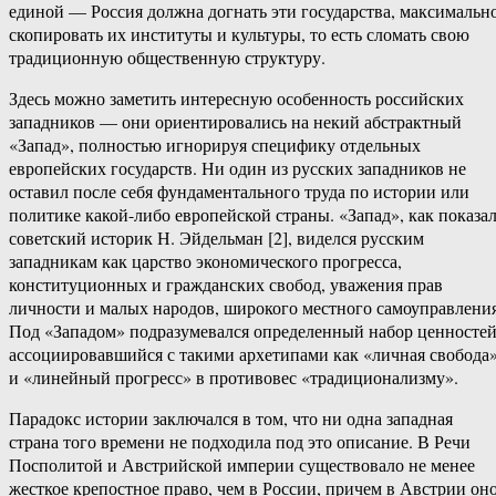
единой — Россия должна догнать эти государства, максимальн
скопировать их институты и культуры, то есть сломать свою
традиционную общественную структуру.
Здесь можно заметить интересную особенность российских
западников — они ориентировались на некий абстрактный
«Запад», полностью игнорируя специфику отдельных
европейских государств. Ни один из русских западников не
оставил после себя фундаментального труда по истории или
политике какой-либо европейской страны. «Запад», как показа
советский историк Н. Эйдельман [2], виделся русским
западникам как царство экономического прогресса,
конституционных и гражданских свобод, уважения прав
личности и малых народов, широкого местного самоуправления
Под «Западом» подразумевался определенный набор ценностей
ассоциировавшийся с такими архетипами как «личная свобода
и «линейный прогресс» в противовес «традиционализму».
Парадокс истории заключался в том, что ни одна западная
страна того времени не подходила под это описание. В Речи
Посполитой и Австрийской империи существовало не менее
жесткое крепостное право, чем в России, причем в Австрии он