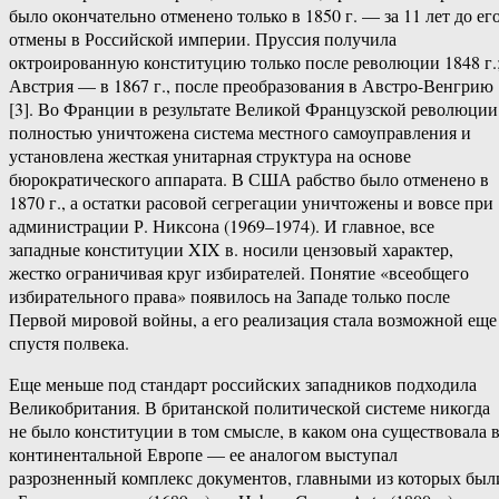
было окончательно отменено только в 1850 г. — за 11 лет до ег
отмены в Российской империи. Пруссия получила
октроированную конституцию только после революции 1848 г.
Австрия — в 1867 г., после преобразования в Австро-Венгрию
[3]. Во Франции в результате Великой Французской революции
полностью уничтожена система местного самоуправления и
установлена жесткая унитарная структура на основе
бюрократического аппарата. В США рабство было отменено в
1870 г., а остатки расовой сегрегации уничтожены и вовсе при
администрации Р. Никсона (1969–1974). И главное, все
западные конституции XIX в. носили цензовый характер,
жестко ограничивая круг избирателей. Понятие «всеобщего
избирательного права» появилось на Западе только после
Первой мировой войны, а его реализация стала возможной еще
спустя полвека.
Еще меньше под стандарт российских западников подходила
Великобритания. В британской политической системе никогда
не было конституции в том смысле, в каком она существовала 
континентальной Европе — ее аналогом выступал
разрозненный комплекс документов, главными из которых был