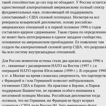
такой способностью до сих пор не обладают. У России остается
единственный альтернативный американскому полный спектр
фундаментальных наук, позволяющий ей поддерживать
сопоставимый с США силовой потенциал. Несмотря на все
реверансы козыревской дипломатии, основу российско-
американских отношений и в первой половине 1990-х годов
составляло ядерное сдерживание. Такая страна по определению
не может быть интегрирована в единое западное сообщество,
основанное на американском преобладании. Ее появление там
создало бы альтернативный силовой центр США, что разруши
бы всю систему внутризападных отношений.
Для России моментом истины стали два кризиса конца 1990-х
гг., связанные с расширением НАТО на Восток (1997 г.) и
операцией НАТО против Югославии (1999 г.). В середине 1990
х гг. в Москве на время сложилась уверенность, что партнерств
с Францией и / или Германией позволит нейтрализовать
гегемонию США в Европе. На практике и Берлин, и Париж
поддержали Вашингтон, не проявив особого внимания к
негативной позиции Москвы. Российская дипломатия тогда
осознала, что ни Германия, ни Франция не будут всерьез
ссориться с США ради России [8]. Зато американцы будут