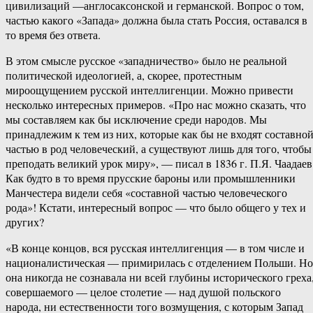
цивилизаций —англосаксонской и германской. Вопрос о том,
частью какого «Запада» должна была стать Россия, оставался в
то время без ответа.
В этом смысле русское «западничество» было не реальной
политической идеологией, а, скорее, протестным
мироощущением русской интеллигенции. Можно привести
несколько интересных примеров. «Про нас можно сказать, что
мы составляем как бы исключение среди народов. Мы
принадлежим к тем из них, которые как бы не входят составно
частью в род человеческий, а существуют лишь для того, чтобы
преподать великий урок миру», — писал в 1836 г. П.Я. Чаадаев
Как будто в то время прусские бароны или промышленники
Манчестера видели себя «составной частью человеческого
рода»! Кстати, интересный вопрос — что было общего у тех и
других?
«В конце концов, вся русская интеллигенция — в том числе и
националистическая — примирилась с отделением Польши. Но
она никогда не сознавала ни всей глубины исторического греха
совершаемого — целое столетие — над душой польского
народа, ни естественности того возмущения, с которым Запад