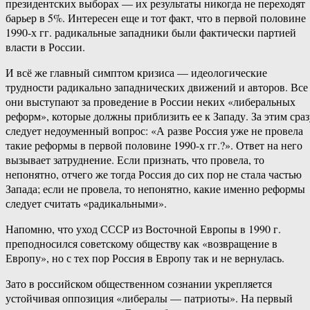
президентских выборах — их результаты никогда не переходят
барьер в 5%. Интересен еще и тот факт, что в первой половине
1990-х гг. радикальные западники были фактически партией
власти в России.
И всё же главный симптом кризиса — идеологические
трудности радикально западнических движений и авторов. Все
они выступают за проведение в России неких «либеральных
реформ», которые должны приблизить ее к Западу. За этим сраз
следует недоуменный вопрос: «А разве Россия уже не провела
такие реформы в первой половине 1990-х гг.?». Ответ на него
вызывает затруднение. Если признать, что провела, то
непонятно, отчего же тогда Россия до сих пор не стала частью
Запада; если не провела, то непонятно, какие именно реформы
следует считать «радикальными».
Напомню, что уход СССР из Восточной Европы в 1990 г.
преподносился советскому обществу как «возвращение в
Европу», но с тех пор Россия в Европу так и не вернулась.
Зато в российском общественном сознании укрепляется
устойчивая оппозиция «либералы — патриоты». На первый