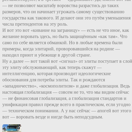
— не позволяют масштабу воровства разрастись до таких
размеров, что он начинает угрожать самому существованию
государства как такового. И делают они это путём уменьшения
числа претендентов на эту роль.
И вот это вот «кивание на заграницу» — есть не что иное, как
желание воровать здесь, но быть защищённым «как там». Что
само по себе является обманкой. Но в любые времена были
примеры, когда элитарий, проворовавшийся на родине —
находил приют и убежище в другой стране.
Ну а далее — вот такой вот «сигнал» от элиты поступает в сло
эту элиту обслуживающий, как теперь скажут —
интеллигенцию, которая производит идеологические
обоснования для потребы элиты. Так и рождаются
«западничество», «космополитизм» и даже глобализация. Ведь
настоящая глобализация — совсем не то, что мы видим сейчас
— не финансовая глобализация, а глобализация стандартов и
унификация правил прежде всего в практическом, если угодно
— техническом понимании. А у нас сейчас — апогей вот этого
вот — воровать везде и нигде быть неподсудным.