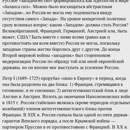
Русское «западничество» формировалось как идеология в мире
«баланса сил». Можно было восхищаться абстрактным
«Западом», но Россия не могла ему подчиниться ввиду
отсутствия самого «Запада». На уровне конкретной политики
сразу возникал вопрос: каким «Западом» должна стать Россия?
Великобританией, Францией, Германией, Австрией или, быть
может, США? Быть вместе с ними всеми (равно как и
противостоять им всем вместе) Россия не могла, поскольку
западные страны жестко боролись друг с другом. До конца
Второй мировой войны «западник» был сторонником
модернизации России по образцу той или иной европейской
державы, но он вполне мог выступать за усиление России.
Петр I (1689–1725) прорубал «окно в Европу» в период, когда
она была разделена на два блока: 1) Франция, стремящаяся к
гегемонии, и ее союзники; 2) антигегемонистский блок в лице
Англии и Австрии. Вплоть до окончания Наполеоновских вой
в 1815 г. Россия стабильно являлась (кроме периодов отдельны
колебаний) членом антигегемонистского блока против
Франции. В ХIX в. Россия сначала была одной из пяти держав-
гарантов Венского порядка, а после Крымской войны —
партнером Пруссии в ее противостоянии с Францией. В ХХ в.