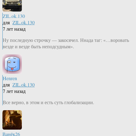
ZIL.ok.130
для
ZIL.ok.130
7 лет назад
Ну последную строчку — закосячел. Ннада таг: «…воровать
везде и везде быть неподсудным».
Henren
для
ZIL.ok.130
7 лет назад
Все верно, в этом и есть суть глобализации.
Ванёк26