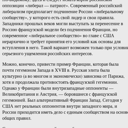
оппозиции «либерал — патриот». Современный российский
либерализм предполагает подчинение России «либеральному
сообществу», у которого есть свой лидер и свои правила.
Западники прошлых веков могли выступать за перенесение в
Россию французской модели без подчинения Франции, но
современное «либеральное сообщество» во главе с США
иерархично и требует принятия его условий как основы для
вступления в него. Такой вариант возможен только при услови
серьезного ущемления российских интересов.
Можно, конечно, привести пример Франции, которая была
почти гегемоном Запада в XVIII в. Русская элита была
культурно (а во многом и экономически) зависима от Парижа,
хотя и продолжала противостоять французской гегемонии.
Однако у Франции были внутризападные оппоненты —
Великобритания и Австрия, — боровшиеся с французской
гегемонией. Был альтернативный Франции Запад. Сегодня у
США нет реальных оппонентов внутри западного мира, и
России приходится иметь дело с единым сообществом на основ
общих правил.