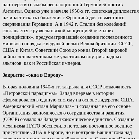
партнерство с якобы революционной Германией против
Антанты. Однако уже в начале 1930-х гг. советская дипломатия
начинает искать сближения с Францией для совместного
сдерживания Германии. А в 1942 г. Сталин без колебаний
соглашается с рузвельтовской концепцией «четырех
полицейских», предусматривавшей создание послевоенного
мирового порядка с ведущей ролью Великобритании, СССР,
США и Китая. Советский Союз до конца Второй мировой
войны оставался таким же участником внутризападных
альянсов, как и Российская империя.
Закрытие «окна в Европу»
Вторая половина 1940-х гг. закрыла для СССР возможность
«Петровской парадигмы». Запад впервые в истории
сформировался в единую систему на основе лидерства США.
Американский «план Маршалла» и созданная на его основе
Организация экономического сотрудничества и развития
(ОЭСР) создало на Западе экономическое единство. Создание
механизма НАТО обеспечило не только постоянное военное
присутствие США в Европе, но и контроль Вашингтона над
силовым потенциалом европейских стран. Создание «Группы