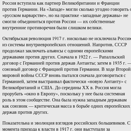
Россия вступила как партнер Великобритании и Франции
против Германии. На «Западе» могли сколько угодно говорить 
«русском варварстве», но на практике «западные державы» не
смогли объединиться против России — их собственные
внутренние противоречия были слишком велики.
Октябрьская революция 1917 г. нисколько не исключила Росси
из системы внутриевропейских отношений. Напротив, СССР
продолжал заключать альянсы с одними европейскими
державами против других. Сначала в 1922 г. — Рапалльский
договор с Германией против держав Антанты; затем в 1935 г. 
союзный договор с Францией против Германии. В ходе Второй
мировой войны СССР вновь пытался сначала договориться с
Германией, затем выстраивал фактически «новую Антанту» с
Великобританий и США. До середины ХХ в. Россия могла
прорубать «окно в Европу», поскольку у нее была системная
роль в этом сообществе. Она была нужна западным державам
как союзник — критическая масса в борьбе одних европейских
держав против других.
Показательна и эволюция взглядов российских большевиков. С
момента прихода к власти в 1917 г. они выступали за