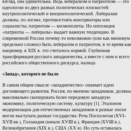
взгляд, она удивительна. Ведь либерализм и патриотизм — это
идеологии из двух разных политических плоскостей:
внутриполитической и внешнеполитической. Либералам
должны, по логике, противостоять консерваторы или
социалисты; патриотам — космополиты. Но оппозиция
«патриоты — либералы» выдает важную тенденцию. В
современной России почему-то невозможно (или как минимум
предельно сложно) быть либералом и патриотом, в то время как
например, в XIX в. это считалось нормой. Глубинная
трансформация русского западничества, а вместе с ним и всего
российского общественного дискурса, налицо.
«Запад», которого не было
В самом общем смысле «западничество» означает идею
догоняющего развития. Россия, по мнению западников, должна
максимально скопировать более передовую западную
экономику, политическую систему, культуру [1]. Эталоном
модернизации для отечественных западников в разные эпохи
могли выступать разные государства: Речь Посполитая (XVI–
XVII вв.), Голландия (начало XVIII в.), Франция (XVIII в.),
Великобритания (XIX в.), США (ХХ в). Но суть оставалась