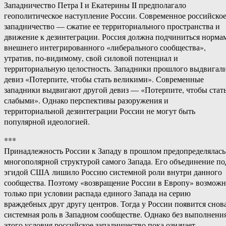
Западничество Петра I и Екатерины II предполагало
геополитическое наступление России. Современное российско
западничество — сжатие ее территориального пространства и
движение к дезинтеграции. Россия должна подчиниться норма
внешнего интегрированного «либерального сообщества»,
утратив, по-видимому, свой силовой потенциал и
территориальную целостность. Западники прошлого выдвигал
девиз «Потерпите, чтобы стать великими». Современные
западники выдвигают другой девиз — «Потерпите, чтобы стат
слабыми». Однако перспективы разоружения и
территориальной дезинтеграции России не могут быть
популярной идеологией.
***
Принадлежность России к Западу в прошлом предопределялась
многополярной структурой самого Запада. Его объединение по
эгидой США лишило Россию системной роли внутри данного
сообщества. Поэтому «возвращение России в Европу» возмож
только при условии распада единого Запада на серию
враждебных друг другу центров. Тогда у России появится снов
системная роль в Западном сообществе. Однако без выполнени
этого условия российское западничество пока означает