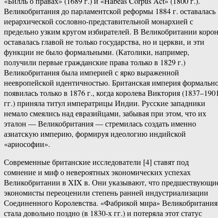
«Билль о правах» (1689 г.) и «Habeas Corpus Act» (1800 г.).
Великобритания до парламентской реформы 1884 г. оставалась
иерархической сословно-представительной монархией с
предельно узким кругом избирателей. В Великобритании коро
оставалась главой не только государства, но и церкви, и эти
функции не было формальными. (Католики, например,
получили первые гражданские права только в 1829 г.)
Великобритания была империей с ярко выраженной
неевропейской идентичностью. Британская империя формальн
появилась только в 1876 г., когда королева Виктория (1837–190
гг.) приняла титул императрицы Индии. Русские западники
немало смеялись над евразийцами, забывая при этом, что их
эталон — Великобритания — стремилась создать именно
азиатскую империю, формируя идеологию индийской
«ариософии».
Современные британские исследователи [4] ставят под
сомнение и миф о невероятных экономических успехах
Великобритании в XIX в. Они указывают, что предшествующи
экономисты переоценили степень ранней индустриализации
Соединенного Королевства. «Фабрикой мира» Великобритания
стала довольно поздно (в 1830-х гг.) и потеряла этот статус