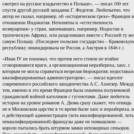
смотрел на русское владычество в Польше», — писал 100 лет
спустя другой русский западник Г. Федотов. Любопытно, что
автор не сказал, например, об «историческом грехе» Франции в
отношении Индокитая. Непонятна и «естественность
возмущения» у стран, завоевавших, например, Индостан и
тропическую Африку, или разделивших вместе с Россией ту же
самую Польшу. (Последнее польское государство – Краковскую
республику ликвидировала не Россия, а Австрия в 1846 г.)
«Иван IV не понимал, что против него стояли не втайне
сговорившиеся враги, а организационная неразбериха, хаос, с
которым не могла справиться незрелая бюрократия; недоставал
квалифицированных администраторов», — писал идеолог
современного российского западничества А.С. Ахиезер. Между
тем, именно в это время Франция была охвачена полувековой
гражданской войной католиков с гугенотами. Даже любитель
истории на уровне романов А. Дюма сразу скажет, что отнюдь
не в Московском царстве в то время были хаос и неразбериха, и
о действующей администрации (хоть квалифицированной, хоть
неквалифицированной) французы даже не помышляли —
короли пытались брать штурмом замки непокорных сеньоров.
Или, может быть, «квалифицированной» была испанская