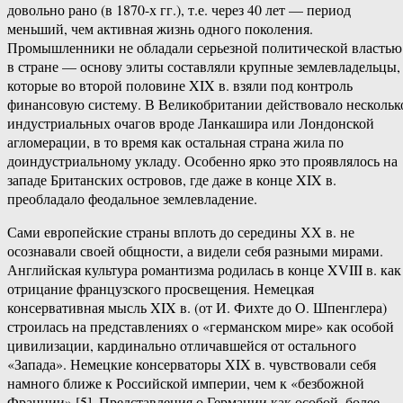
довольно рано (в 1870-х гг.), т.е. через 40 лет — период
меньший, чем активная жизнь одного поколения.
Промышленники не обладали серьезной политической властью
в стране — основу элиты составляли крупные землевладельцы,
которые во второй половине XIX в. взяли под контроль
финансовую систему. В Великобритании действовало нескольк
индустриальных очагов вроде Ланкашира или Лондонской
агломерации, в то время как остальная страна жила по
доиндустриальному укладу. Особенно ярко это проявлялось на
западе Британских островов, где даже в конце XIX в.
преобладало феодальное землевладение.
Сами европейские страны вплоть до середины ХХ в. не
осознавали своей общности, а видели себя разными мирами.
Английская культура романтизма родилась в конце XVIII в. как
отрицание французского просвещения. Немецкая
консервативная мысль XIX в. (от И. Фихте до О. Шпенглера)
строилась на представлениях о «германском мире» как особой
цивилизации, кардинально отличавшейся от остального
«Запада». Немецкие консерваторы XIX в. чувствовали себя
намного ближе к Российской империи, чем к «безбожной
Франции» [5]. Представления о Германии как особой, более