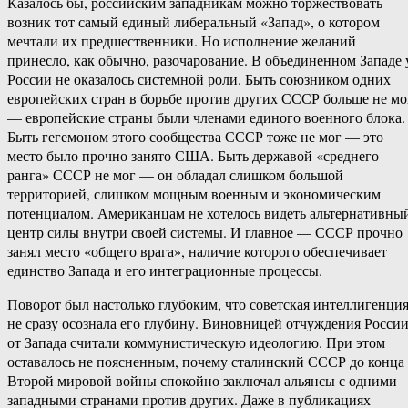
Казалось бы, российским западникам можно торжествовать —
возник тот самый единый либеральный «Запад», о котором
мечтали их предшественники. Но исполнение желаний
принесло, как обычно, разочарование. В объединенном Западе 
России не оказалось системной роли. Быть союзником одних
европейских стран в борьбе против других СССР больше не мо
— европейские страны были членами единого военного блока.
Быть гегемоном этого сообщества СССР тоже не мог — это
место было прочно занято США. Быть державой «среднего
ранга» СССР не мог — он обладал слишком большой
территорией, слишком мощным военным и экономическим
потенциалом. Американцам не хотелось видеть альтернативны
центр силы внутри своей системы. И главное — СССР прочно
занял место «общего врага», наличие которого обеспечивает
единство Запада и его интеграционные процессы.
Поворот был настолько глубоким, что советская интеллигенци
не сразу осознала его глубину. Виновницей отчуждения Росси
от Запада считали коммунистическую идеологию. При этом
оставалось не поясненным, почему сталинский СССР до конца
Второй мировой войны спокойно заключал альянсы с одними
западными странами против других. Даже в публикациях