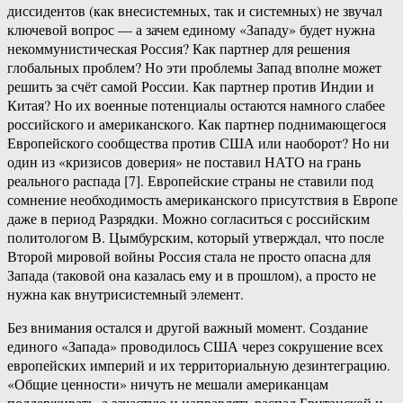
диссидентов (как внесистемных, так и системных) не звучал
ключевой вопрос — а зачем единому «Западу» будет нужна
некоммунистическая Россия? Как партнер для решения
глобальных проблем? Но эти проблемы Запад вполне может
решить за счёт самой России. Как партнер против Индии и
Китая? Но их военные потенциалы остаются намного слабее
российского и американского. Как партнер поднимающегося
Европейского сообщества против США или наоборот? Но ни
один из «кризисов доверия» не поставил НАТО на грань
реального распада [7]. Европейские страны не ставили под
сомнение необходимость американского присутствия в Европе
даже в период Разрядки. Можно согласиться с российским
политологом В. Цымбурским, который утверждал, что после
Второй мировой войны Россия стала не просто опасна для
Запада (таковой она казалась ему и в прошлом), а просто не
нужна как внутрисистемный элемент.
Без внимания остался и другой важный момент. Создание
единого «Запада» проводилось США через сокрушение всех
европейских империй и их территориальную дезинтеграцию.
«Общие ценности» ничуть не мешали американцам
поддерживать, а зачастую и направлять распад Британской и