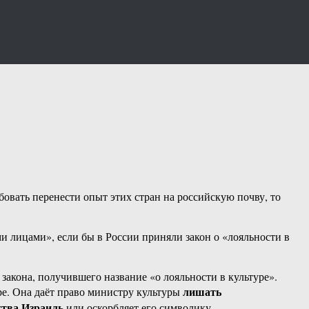
овать перенести опыт этих стран на российскую почву, то
и лицами», если бы в России приняли закон о «лояльности в
закона, получившего название «о лояльности в культуре».
лишать
уре. Она даёт право министру культуры
ства Израиль
или оскорбляет его символику.