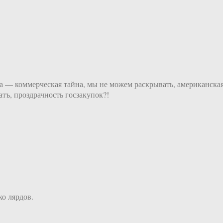
ма — коммерческая тайна, мы не можем раскрывать, американска
тъ, проздрачность госзакупок?!
ко лярдов.