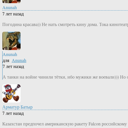
Anunah
7 лет назад
Погодина красава)) Не нать смотреть кину дома. Тока кинотеатр
Anunah
для
Anunah
7 лет назад
А танки на войне чинили тётки, ибо мужики же воевали))) Но 
Арматур Батыр
7 лет назад
Казахстан предпочел американскую ракету Falcon российскому