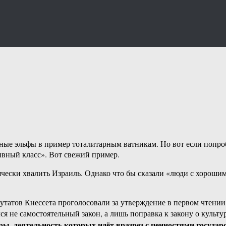
ые эльфы в пример тоталитарным ватникам. Но вот если попроб
ивный класс». Вот свежий пример.
чески хвалить Израиль. Однако что бы сказали «люди с хорошим
татов Кнессета проголосовали за утверждение в первом чтении 
лся не самостоятельный закон, а лишь поправка к закону о культ
ы, деятельность которых идёт вразрез с ценностями государ