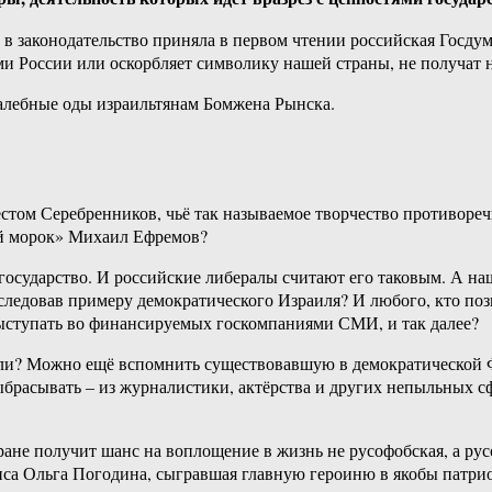
 в законодательство приняла в первом чтении российская Госдум
ми России или оскорбляет символику нашей страны, не получат 
валебные оды израильтянам Бомжена Рынска.
стом Серебренников, чьё так называемое творчество противоре
ий морок» Михаил Ефремов?
государство. И российские либералы считают его таковым. А наш
последовав примеру демократического Израиля? И любого, кто по
выступать во финансируемых госкомпаниями СМИ, и так далее?
 ли? Можно ещё вспомнить существовавшую в демократической ФР
ыбрасывать – из журналистики, актёрства и других непыльных сф
стране получит шанс на воплощение в жизнь не русофобская, а ру
триса Ольга Погодина, сыгравшая главную героиню в якобы пат