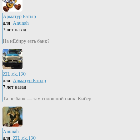
Арматур Батыр
для
Anunah
7 лет назад
На нЕбиру езть банк?
ZIL.ok.130
для
Арматур Батыр
7 лет назад
Та не банк — там сплошной панк. Кибер.
Anunah
для
ZIL.ok.130