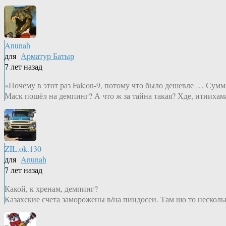
Anunah
для
Арматур Батыр
7 лет назад
«Почему в этот раз Falcon-9, потому что было дешевле … Сум
Маск пошёл на демпинг? А что ж за тайна такая? Хде, итиихама
ZIL.ok.130
для
Anunah
7 лет назад
Какой, к хренам, демпинг?
Казахские счета заморожены в/на пиндосеи. Там шо то несколь