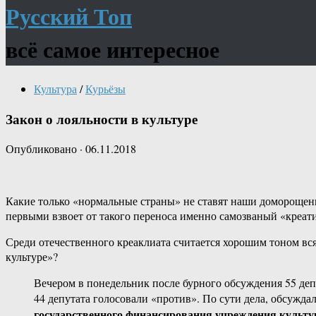
Русский Топ
всё самое интересное
Культура
/
Курьёзы
Закон о лояльности в культуре
Опубликовано
·
06.11.2018
Какие только «нормальные страны» не ставят наши доморощенн
первыми взвоет от такого переноса именно самозваный «креат
Среди отечественного креаклиата считается хорошим тоном вся
культуре»?
Вечером в понедельник после бурного обсуждения 55 депу
44 депутата голосовали «против». По сути дела, обсужда
государственного финансирования учреждения культур