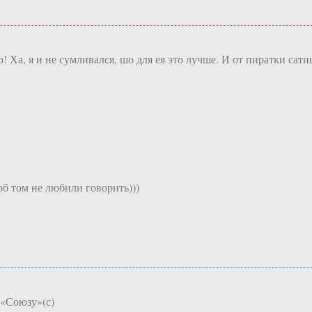
! Ха, я и не сумливался, шо для ея это лучше. И от пиратки сат
об том не любили говорить)))
 «Союзу»(с)