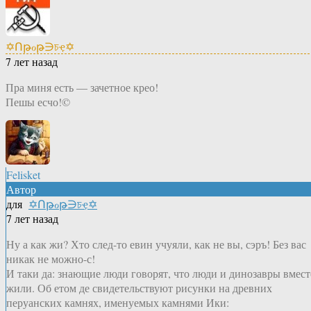
✡Ոթℴթ∋চҿ✡
7 лет назад
Пра миня есть — зачетное крео!
Пешы есчо!©
Felisket
Автор
для
✡Ոթℴթ∋চҿ✡
7 лет назад
Ну а как жи? Хто след-то евин учуяли, как не вы, сэръ! Без вас
никак не можно-с!
И таки да: знающие люди говорят, что люди и динозавры вмест
жили. Об етом де свидетельствуют рисунки на древних
перуанских камнях, именуемых камнями Ики: