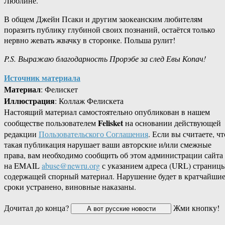
Люблине.
В общем Джейн Псаки и другим заокеанским любителям
поразить публику глубиной своих познаний, остаётся только
нервно жевать жвачку в сторонке. Польша рулит!
P.S. Выражаю благодарность Прорэбе за след Евы Копач!
Источник материала
Материал
: Фелискет
Иллюстрация
: Коллаж Фелискета
Настоящий материал самостоятельно опубликован в нашем
Felisket
сообществе пользователем
на основании действующей
редакции
Пользовательского Соглашения
. Если вы считаете, чт
такая публикация нарушает ваши авторские и/или смежные
права, вам необходимо сообщить об этом администрации сайта
на EMAIL
abuse@newru.org
с указанием адреса (URL) страницы
содержащей спорный материал. Нарушение будет в кратчайши
сроки устранено, виновные наказаны.
Дочитал до конца?
Жми кнопку!