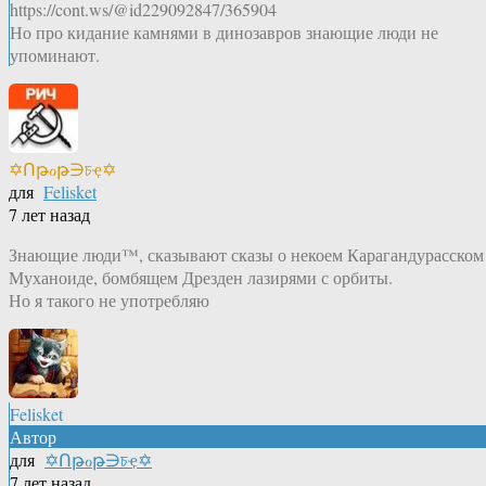
https://cont.ws/@id229092847/365904
Но про кидание камнями в динозавров знающие люди не
упоминают.
✡Ոթℴթ∋চҿ✡
для
Felisket
7 лет назад
Знающие люди™, сказывают сказы о некоем Карагандурасском
Муханоиде, бомбящем Дрезден лазирями с орбиты.
Но я такого не употребляю
Felisket
Автор
для
✡Ոթℴթ∋চҿ✡
7 лет назад