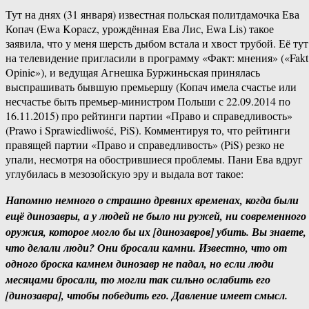
Тут на днях (31 января) известная польская политдамочка Ева
Копач (Ewa Kopacz, урождённая Ева Лис, Ewa Lis) такое
заявила, что у меня шерсть дыбом встала и хвост трубой. Её тут
на телевидение пригласили в программу «Факт: мнения» («Fakt
Opinie»), и ведущая Агнешка Буржиньская принялась
выспрашивать бывшую премьершу (Копач имела счастье или
несчастье быть премьер-министром Польши с 22.09.2014 по
16.11.2015) про рейтинги партии «Право и справедливость»
(Prawo i Sprawiedliwość, PiS). Комментируя то, что рейтинги
правящей партии «Право и справедливость» (PiS) резко не
упали, несмотря на обострившиеся проблемы. Пани Ева вдруг
углубилась в мезозойскую эру и выдала вот такое:
Напомню немного о страшно древних временах, когда были
ещё динозавры, а у людей не было ни ружей, ни современного
оружия, которое могло бы их [динозавров] убить. Вы знаете,
что делали люди? Они бросали камни. Известно, что от
одного броска камнем динозавр не падал, но если люди
месяцами бросали, то могли так сильно ослабить его
[динозавра], чтобы победить его. Давление имеет смысл.