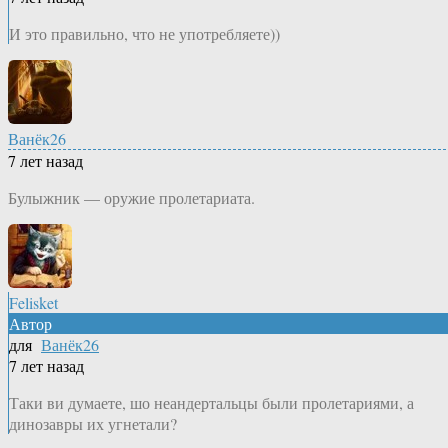
И это правильно, что не употребляете))
Ванёк26
7 лет назад
Булыжник — оружие пролетариата.
Felisket
Автор
для
Ванёк26
7 лет назад
Таки ви думаете, шо неандертальцы были пролетариями, а
динозавры их угнетали?