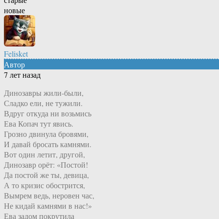
новые
Felisket
Автор
7 лет назад
Динозавры жили-были,
Сладко ели, не тужили.
Вдруг откуда ни возьмись
Ева Копач тут явись.
Грозно двинула бровями,
И давай бросать камнями.
Вот один летит, другой,
Динозавр орёт: «Постой!
Да постой же ты, девица,
А то кризис обострится,
Вымрем ведь, неровен час,
Не кидай камнями в нас!»
Ева задом покрутила