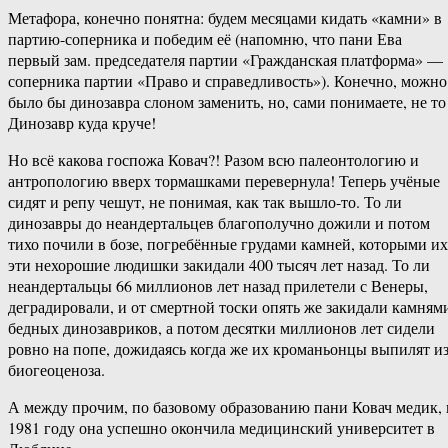
Метафора, конечно понятна: будем месяцами кидать «камни» в
партию-соперника и победим её (напомню, что пани Ева
первый зам. председателя партии «Гражданская платформа» —
соперника партии «Право и справедливость»). Конечно, можно
было бы динозавра слоном заменить, но, сами понимаете, не то
Динозавр куда круче!
Но всё какова госпожа Ковач?! Разом всю палеонтологию и
антропологию вверх тормашками перевернула! Теперь учёные
сидят и репу чешут, не понимая, как так вышло-то. То ли
динозавры до неандертальцев благополучно дожили и потом
тихо почили в бозе, погребённые грудами камней, которыми их
эти нехорошие людишки закидали 400 тысяч лет назад. То ли
неандертальцы 66 миллионов лет назад прилетели с Венеры,
деградировали, и от смертной тоски опять же закидали камням
бедных динозавриков, а потом десятки миллионов лет сидели
ровно на попе, дожидаясь когда же их кроманьонцы выпилят и
биогеоценоза.
А между прочим, по базовому образованию пани Ковач медик, 
1981 году она успешно окончила медицинский университет в