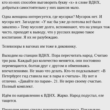
кто из-них способен выговорить букву «х» в слове ВДНХ,
добраться самостоятельно у них шансов мало.
Одна женщина интересуется, где мусорки? Мусорок нет. И
мусора нет. Загалдели: «У нас бы уже до потолка всё было
завалено.» Тему мусолят долго, вспоминают, что на улицах тож
чисто, приходят к выводу, что у русских видимо такое
воспитание. Я их не разубеждаю.
Телевизоры в вагонах им тоже в диковинку.
Выходим на станции ВДНХ. Пора пересчитать народ. Считаю
три раза. Каждый раз количество меняется, они постоянно
перемещаются, болтая друг с другом и обмениваясь
впечатлениями. Не знаю что делать. Кто-то подсказывает: «В
Петербурге гид ставила нас в пары и считала». Ну вот и
отлично. «Давайте по парам». 21. Не верю своему счастью.
Полный комплект.
Идём по направлению к ВДНХ. Жарко. Народ подустал, еле
тащится.
Проходим мимо стеллы покорителям космоса. Показываю