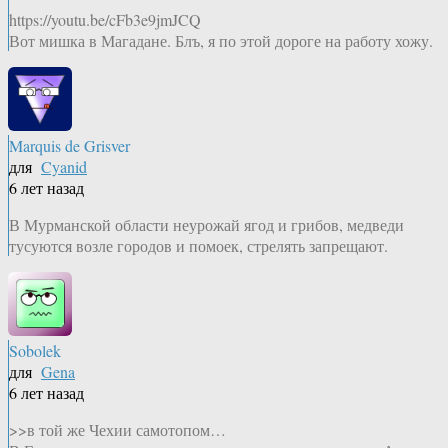
https://youtu.be/cFb3e9jmJCQ
Вот мишка в Магадане. Блъ, я по этой дороге на работу хожу.
Marquis de Grisver
для
Cyanid
6 лет назад
В Мурманской области неурожай ягод и грибов, медведи
тусуются возле городов и помоек, стрелять запрещают.
Sobolek
для
Gena
6 лет назад
>>в той же Чехии самотопом…