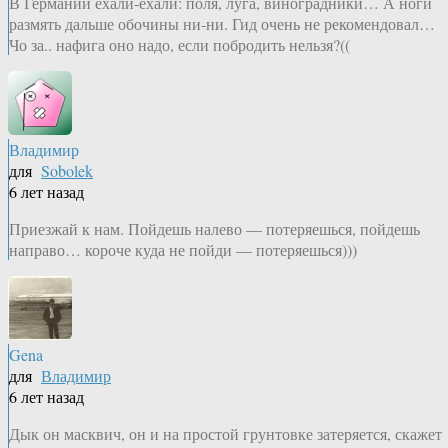
В Германии ехали-ехали: поля, луга, виноградники… А ноги
размять дальше обочины ни-ни. Гид очень не рекомендовал…
Чо за.. нафига оно надо, если побродить нельзя?((
Владимир
для
Sobolek
6 лет назад
Приезжай к нам. Пойдешь налево — потеряешься, пойдешь
направо… короче куда не пойди — потеряешься)))
Gena
для
Владимир
6 лет назад
Дык он масквич, он и на простой грунтовке затеряется, скажет