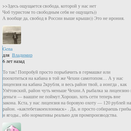
>>Здесь ощущается свобода, которой у нас нет
Чоб туристом то свободным себя не ощущать))
А вообще да, свобод в России выше крыши)) Это не ирония.
Gena
для
Владимир
6 лет назад
То так! Попробуй просто порыбачить в гермашке или
поохотиться на кабана в той же Чехии самотопом… А у нас
лицензия на кабана 2крубля, и весь район твой, а ионгда , как
Улётовский, район чуть меньше Чехии.А рыбалка за лицензию 
деньги — ваашпе не поймут.Хорошо, хоть сети теперь вне
закона. Кста, у нас лицензия на боровую охоту — 120 рублей н
район. «кактебетакоеилонмаск» . Да, и просто собираешь гриб
и ягоды., ибо нормативы реально для промпроизводства.