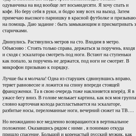
одуванчика на вид вообще лет восьмидесяти. Я хочу спать и
кофе. Но беру себя в руки, и бодро зову всех на выход. Затем
примечаю высокого парнишку в красной футболке и призываю
на помощь. Даю задание : быть замыкающим и присматривать з
старичками.
Двинулись. Растянулись метров на сто. Входим в метро.
Объясняю : Стоять только справа, держаться за поручень, входя
и сходя с эскалатора смотреть под ноги. Встают на ступеньки
как попало, за поручень не держатся, под ноги не смотрят. В
микрофон призываю к порядку.
Лучше бы я молчала! Одна из старушек сдвинувшись вправо,
теряет равновесие и ложится на спину впереди стоящей
француженки. Та в свою очередь тоже наклоняется вперёд. Я в
ужасе бегу вниз. В голове мелькает картина, как вся моя групп
словно карточная колода распластывается на эскалаторе,
разбитые носы, переломанные ноги, вечерний сюжет на ТВ….
Но неожиданно все медленно возвращаются в вертикальное
положение. Оказавшись рядом с ними , я понимаю откуда
пришло спасение. Большой и коренастый русский мужик, как