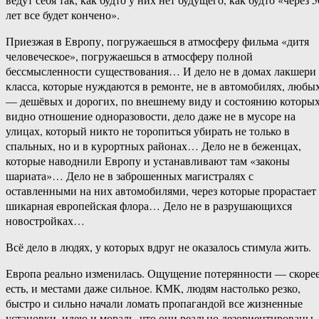
лет все будет кончено».
Приезжая в Европу, погружаешься в атмосферу фильма «дитя
человеческое», погружаешься в атмосферу полной
бессмысленности существования… И дело не в домах лакшери
класса, которые нуждаются в ремонте, не в автомобилях, любы
— дешёвых и дорогих, по внешнему виду и состоянию которы
видно отношение одноразовости, дело даже не в мусоре на
улицах, который никто не торопиться убирать не только в
спальных, но и в курортных районах… Дело не в беженцах,
которые наводнили Европу и устанавливают там «законы
шариата»… Дело не в заброшенных магистралях с
оставленными на них автомобилями, через которые прорастает
шикарная европейская флора… Дело не в разрушающихся
новостройках…
Всё дело в людях, у которых вдруг не оказалось стимула жить.
Европа реально изменилась. Ощущение потерянности — скоре
есть, и местами даже сильное. КМК, людям настолько резко,
быстро и сильно начали ломать пропагандой все жизненные
установки, идею и мораль, что они реально дезориентированы.