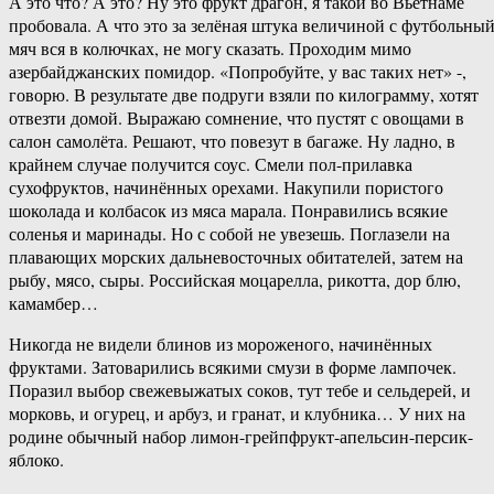
А это что? А это? Ну это фрукт драгон, я такой во Вьетнаме
пробовала. А что это за зелёная штука величиной с футбольны
мяч вся в колючках, не могу сказать. Проходим мимо
азербайджанских помидор. «Попробуйте, у вас таких нет» -,
говорю. В результате две подруги взяли по килограмму, хотят
отвезти домой. Выражаю сомнение, что пустят с овощами в
салон самолёта. Решают, что повезут в багаже. Ну ладно, в
крайнем случае получится соус. Смели пол-прилавка
сухофруктов, начинённых орехами. Накупили пористого
шоколада и колбасок из мяса марала. Понравились всякие
соленья и маринады. Но с собой не увезешь. Поглазели на
плавающих морских дальневосточных обитателей, затем на
рыбу, мясо, сыры. Российская моцарелла, рикотта, дор блю,
камамбер…
Никогда не видели блинов из мороженого, начинённых
фруктами. Затоварились всякими смузи в форме лампочек.
Поразил выбор свежевыжатых соков, тут тебе и сельдерей, и
морковь, и огурец, и арбуз, и гранат, и клубника… У них на
родине обычный набор лимон-грейпфрукт-апельсин-персик-
яблоко.