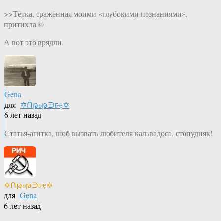
>>Тётка, сражённая моими «глубокими познаниями»,
притихла.©
А вот это врядли.
Gena
для
✡Ոթℴթ∋চҿ✡
6 лет назад
Статья-агитка, шоб вызвать любителя кальвадоса, стопудняк!
✡Ոթℴթ∋চҿ✡
для
Gena
6 лет назад