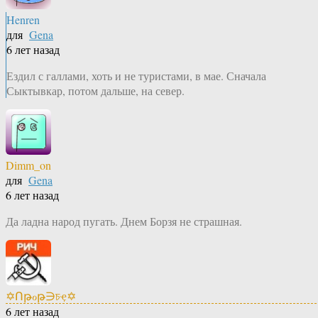
Henren
для
Gena
6 лет назад
Ездил с галлами, хоть и не туристами, в мае. Сначала
Сыктывкар, потом дальше, на север.
Dimm_on
для
Gena
6 лет назад
Да ладна народ пугать. Днем Борзя не страшная.
✡Ոթℴթ∋চҿ✡
6 лет назад