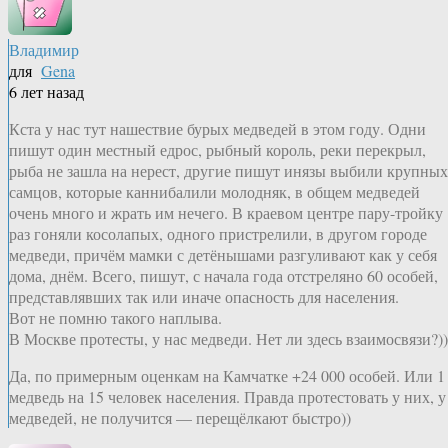
Владимир
для
Gena
6 лет назад
Кста у нас тут нашествие бурых медведей в этом году. Одни
пишут один местный едрос, рыбный король, реки перекрыл,
рыба не зашла на нерест, другие пишут инязы выбили крупных
самцов, которые каннибалили молодняк, в общем медведей
очень много и жрать им нечего. В краевом центре пару-тройку
раз гоняли косолапых, одного пристрелили, в другом городе
медведи, причём мамки с детёнышами разгуливают как у себя
дома, днём. Всего, пишут, с начала года отстреляно 60 особей,
представлявших так или иначе опасность для населения.
Вот не помню такого наплыва.
В Москве протесты, у нас медведи. Нет ли здесь взаимосвязи?))
Да, по примерным оценкам на Камчатке +24 000 особей. Или 1
медведь на 15 человек населения. Правда протестовать у них, у
медведей, не получится — перещёлкают быстро))