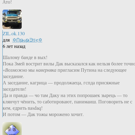
Ато!
ZIL.ok.130
для
✡Ոթℴթ∋চҿ✡
6 лет назад
Шалому банде в вых!
Пока Змей вострит вилы Дак высказался как нельзя более точно
«
Возможно
мы
наверняка
пригласим Путина на следующее
заседание.
А заседание, кагрица — продолжаеца, гспда присяжные
заседатели!
Да и правда — чо там Даку на этих попрошаек зырець — то
клянчут чёнить, то саботировают, панимаиш. Поговорить не с
кем, едрить nasdaq!
И потом — Дак тожы морожено хочит.