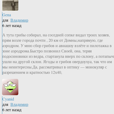
Gena
для
Владимир
6 лет назад
А тута грибы собирал, на соседней сопке видал троих хозяев,
прям возле города почти , 20 км от Домны,напрямую, где
аэродром. У мню сбор грибов и авиашоу взлёте и пилотажка в
зоне аэродрома.Быстро позвонил Своей, она, теряя
подосиновики из ведра, стартанула вверх по склону, а потапыч
ушли на другой склон. Ягоды и грибов овердоухуа, так что им
мы неинтересны.Да, рассматривал в оптику — монокуляр с
разрешением и кратностью 12х40,
Cyanid
для
Владимир
6 лет назад