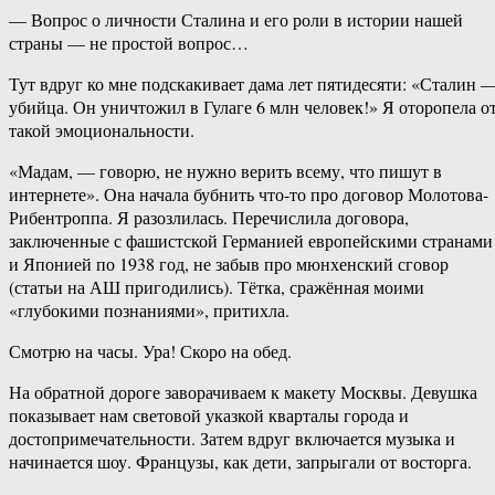
— Вопрос о личности Сталина и его роли в истории нашей
страны — не простой вопрос…
Тут вдруг ко мне подскакивает дама лет пятидесяти: «Сталин 
убийца. Он уничтожил в Гулаге 6 млн человек!» Я оторопела о
такой эмоциональности.
«Мадам, — говорю, не нужно верить всему, что пишут в
интернете». Она начала бубнить что-то про договор Молотова-
Рибентроппа. Я разозлилась. Перечислила договора,
заключенные с фашистской Германией европейскими странами
и Японией по 1938 год, не забыв про мюнхенский сговор
(статьи на АШ пригодились). Тётка, сражённая моими
«глубокими познаниями», притихла.
Смотрю на часы. Ура! Скоро на обед.
На обратной дороге заворачиваем к макету Москвы. Девушка
показывает нам световой указкой кварталы города и
достопримечательности. Затем вдруг включается музыка и
начинается шоу. Французы, как дети, запрыгали от восторга.