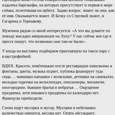
издалека барельефы, на которых присутствует и первая в мире
собака, полетевшая на орбиту. Задаю вопрос, знают ли они, как
её имя. Оказывается знают. И Белку со Стрелкой знают, и
Гагарина и Терешкову.
Мужчина рядом со мной интересуется: «А что вы думаете по
поводу высадки американцев на Луну? У нас сейчас кое-где в
прессе пишут, что возможно они там не были».
У входа на выставку подбираем приехавшую на такси пару с
клаустрофобией.
ВДНХ. Красота, новёхонькие после реставрации павильоны и
фонтаны, цветы, музыка играет, публика фланирует туда
сюда…. мамашки-папашки с колясками, детишки на самокатах,
молодые парочки на велосипедах, пенсионеры, москвичи,
иногородние, бывшие братья и небратья … Ощущение
праздника, хотя никакого праздника по календарю нет.
Французы прибалдели.
Снова ищут мусорки и мусор. Мусорки в небольших
количествах имеются, мусора нет. Опять обсуждают.