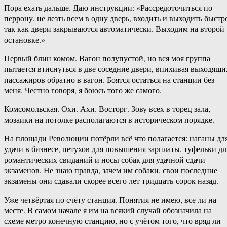
Пора ехать дальше. Даю инструкции: «Рассредоточиться по
перрону, не лезть всем в одну дверь, входить и выходить быстр
так как двери закрываются автоматически. Выходим на второй
остановке.»
Первый блин комом. Вагон полупустой, но вся моя группа
пытается втиснуться в две соседние двери, впихивая выходящи
пассажиров обратно в вагон. Боятся остаться на станции без
меня. Честно говоря, я боюсь того же самого.
Комсомольская. Охи. Ахи. Восторг. Зову всех в торец зала,
мозаики на потолке располагаются в историческом порядке.
На площади Революции потёрли всё что полагается: наганы дл
удачи в бизнесе, петухов для повышения зарплаты, туфельки дл
романтических свиданий и носы собак для удачной сдачи
экзаменов. Не знаю правда, зачем им собаки, свои последние
экзамены они сдавали скорее всего лет тридцать-сорок назад.
Уже четвёртая по счёту станция. Понятия не имею, все ли на
месте. В самом начале я им на всякий случай обозначила на
схеме метро конечную станцию, но с учётом того, что вряд ли