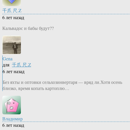
千爪 尺.Z
6 лет назад
Кальвадос и бабы будут??
Gena
для
千爪 尺.Z
6 лет назад
Без яхты и оптовки сельхозинвертаря — вряд ли.Хотя осень
близко, время копать картоплю…
Владимир
6 лет назад