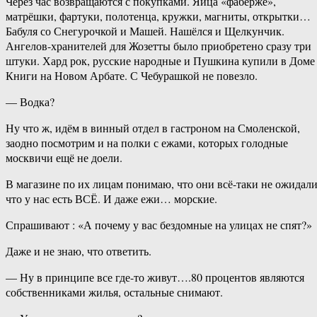
Через час возвращаются с покупками. Яйца «фаберже»,
матрёшки, фартуки, полотенца, кружки, магниты, открытки…
Бабуля со Снегурочкой и Машей. Нашёлся и Щелкунчик.
Ангелов-хранителей для Жозетты было приобретено сразу три
штуки. Хард рок, русские народные и Пушкина купили в Доме
Книги на Новом Арбате. С Чебурашкой не повезло.
— Водка?
Ну что ж, идём в винный отдел в гастроном на Смоленской,
заодно посмотрим и на полки с ежами, которых голодные
москвичи ещё не доели.
В магазине по их лицам понимаю, что они всё-таки не ожидали
что у нас есть ВСЁ. И даже ежи… морские.
Спрашивают : «А почему у вас бездомные на улицах не спят?»
Даже и не знаю, что ответить.
— Ну в принципе все где-то живут….80 процентов являются
собственниками жилья, остальные снимают.