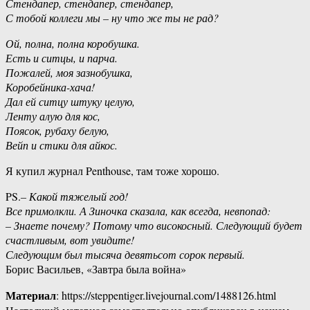
Стендапер, стендапер, стендапер,
С тобой коллеги мы – ну что же ты не рад?
Ой, полна, полна коробушка.
Есть и ситцы, и парча.
Пожалей, моя зазнобушка,
Коробейника-хача!
Дал ей ситцу штуку целую,
Ленту алую для кос,
Поясок, рубаху белую,
Вейп и стики для айкос.
Я купил журнал Penthouse, там тоже хорошо.
PS.
– Какой тяжелый год!
Все примолкли. А Зиночка сказала, как всегда, невпопад:
– Знаете почему? Потому что високосный. Следующий будет
счастливым, вот увидите!
Следующим был тысяча девятьсот сорок первый.
Борис Васильев, «Завтра была война»
Материал
: https://steppentiger.livejournal.com/1488126.html