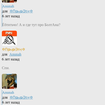
Anunah
для
✡Ոթℴթ∋চҿ✡
6 лет назад
Ёбтитьчо! А и где тут про БолтАна?
✡Ոթℴթ∋চҿ✡
для
Anunah
6 лет назад
Спи.
Anunah
для
✡Ոթℴթ∋চҿ✡
6 лет назад