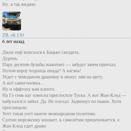
Ну, я так виджю.
ZIL.ok.130
6 лет назад
Джон ещё вписался к Бацьке съездить.
Дурень.
Пару десятин бульбы выкопает — забудет зачем приехал.
Потом короу подоиць ннада? А кагжы!
Уедет с чемоданом драникоу и минус лям на щету.
А всё самогоновка…
Ну и оффтопу вам вленто.
На Гэ семь каг извесна приглосиле Туска. А вот Жан-Клод —
набухался и забил. Да. Не поехал. Задвинул по пьяни. Хотя
приглашали.
Уотт такая уотт нынче межнародная политико.
Султан мороженку кюшает, к самолётам приценивается, а
Жан-Клод едит драже