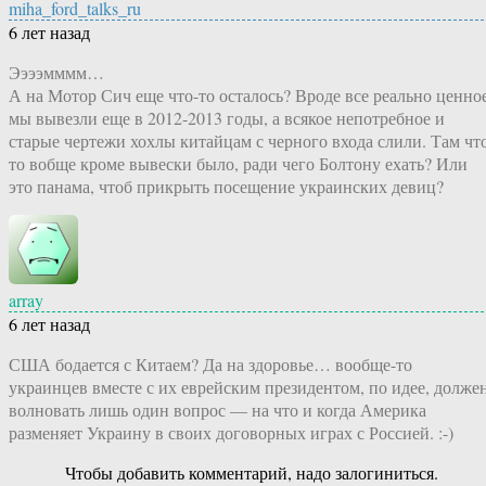
miha_ford_talks_ru
6 лет назад
Ээээмммм…
А на Мотор Сич еще что-то осталось? Вроде все реально ценно
мы вывезли еще в 2012-2013 годы, а всякое непотребное и
старые чертежи хохлы китайцам с черного входа слили. Там чт
то вобще кроме вывески было, ради чего Болтону ехать? Или
это панама, чтоб прикрыть посещение украинских девиц?
array
6 лет назад
США бодается с Китаем? Да на здоровье… вообще-то
украинцев вместе с их еврейским президентом, по идее, долже
волновать лишь один вопрос — на что и когда Америка
разменяет Украину в своих договорных играх с Россией. :-)
Чтобы добавить комментарий, надо залогиниться.