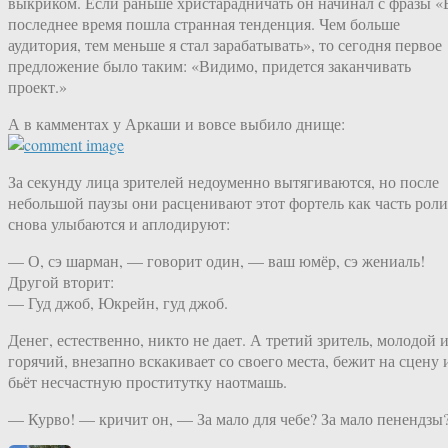
выкриком. Если раньше христарадничать он начинал с фразы «
последнее время пошла странная тенденция. Чем больше
аудитория, тем меньше я стал зарабатывать», то сегодня первое
предложение было таким: «Видимо, придется заканчивать
проект.»
А в камментах у Аркаши и вовсе выбило днище:
За секунду лица зрителей недоуменно вытягиваются, но после
небольшой паузы они расценивают этот фортель как часть роли
снова улыбаются и аплодируют:
— О, сэ шарман, — говорит один, — ваш юмёр, сэ жениаль!
Другой вторит:
— Гуд джоб, Юкрейн, гуд джоб.
Денег, естественно, никто не дает. А третий зритель, молодой 
горячий, внезапно вскакивает со своего места, бежит на сцену 
бьёт несчастную проститутку наотмашь.
— Курво! — кричит он, — За мало для чебе? За мало пенендзы