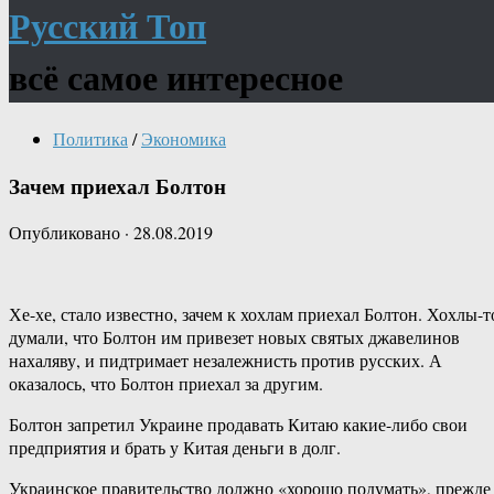
Русский Топ
всё самое интересное
Политика
/
Экономика
Зачем приехал Болтон
Опубликовано
·
28.08.2019
Хе-хе, стало известно, зачем к хохлам приехал Болтон. Хохлы-т
думали, что Болтон им привезет новых святых джавелинов
нахаляву, и пидтримает незалежнисть против русских. А
оказалось, что Болтон приехал за другим.
Болтон запретил Украине продавать Китаю какие-либо свои
предприятия и брать у Китая деньги в долг.
Украинское правительство должно «хорошо подумать», прежде