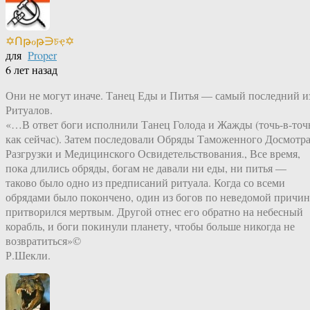
✡Ոթℴթ∋চҿ✡
для
Proper
6 лет назад
Они не могут иначе. Танец Еды и Питья — самый последний и
Ритуалов.
«…В ответ боги исполнили Танец Голода и Жажды (точь-в-точ
как сейчас). Затем последовали Обряды Таможенного Досмотра
Разгрузки и Медицинского Освидетельствования., Все время,
пока длились обряды, богам не давали ни еды, ни питья —
таково было одно из предписаний ритуала. Когда со всеми
обрядами было покончено, один из богов по неведомой причин
притворился мертвым. Другой отнес его обратно на небесный
корабль, и боги покинули планету, чтобы больше никогда не
возвратиться»©
Р.Шекли.