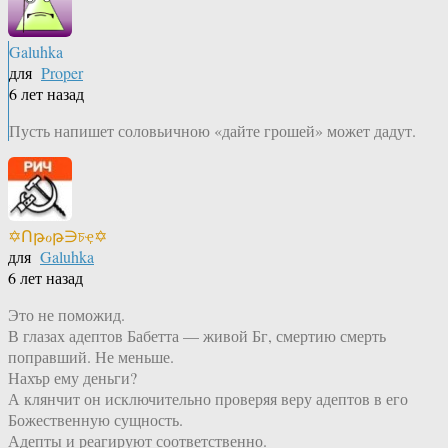
Galuhka
для
Proper
6 лет назад
Пусть напишет соловьичною «дайте грошей» может дадут.
✡Ոթℴթ∋চҿ✡
для
Galuhka
6 лет назад
Это не поможид.
В глазах адептов Бабетта — живой Бг, смертию смерть
поправший. Не меньше.
Нахър ему деньги?
А клянчит он исключительно проверяя веру адептов в его
Божественную сущность.
Адепты и реагируют соответственно.