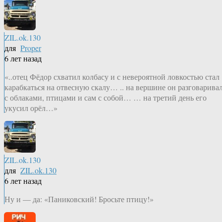
ZIL.ok.130
для
Proper
6 лет назад
«..отец Фёдор схватил колбасу и с невероятной ловкостью стал
карабкаться на отвесную скалу… .. на вершине он разговарива
с облаками, птицами и сам с собой… … на третий день его
укусил орёл…»
ZIL.ok.130
для
ZIL.ok.130
6 лет назад
Ну и — да: «Паниковский! Бросьте птицу!»