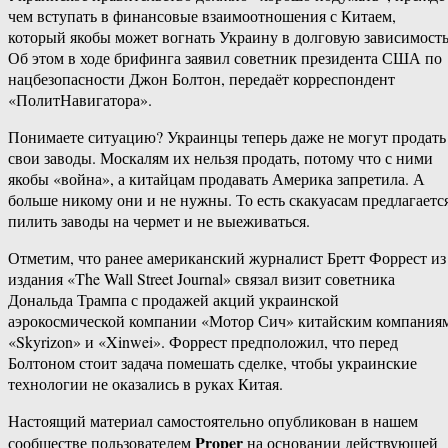
чем вступать в финансовые взаимоотношения с Китаем,
который якобы может вогнать Украину в долговую зависимость
Об этом в ходе брифинга заявил советник президента США по
нацбезопасности Джон Болтон, передаёт корреспондент
«ПолитНавигатора».
Понимаете ситуацию? Украинцы теперь даже не могут продать
свои заводы. Москалям их нельзя продать, потому что с ними
якобы «война», а китайцам продавать Америка запретила. А
больше никому они и не нужны. То есть скакуасам предлагаетс
пилить заводы на чермет и не выеживаться.
Отметим, что ранее американский журналист Бретт Форрест из
издания «The Wall Street Journal» связал визит советника
Дональда Трампа с продажей акций украинской
аэрокосмической компании «Мотор Сич» китайским компания
«Skyrizon» и «Xinwei». Форрест предположил, что перед
Болтоном стоит задача помешать сделке, чтобы украинские
технологии не оказались в руках Китая.
Настоящий материал самостоятельно опубликован в нашем
Proper
сообществе пользователем
на основании действующей