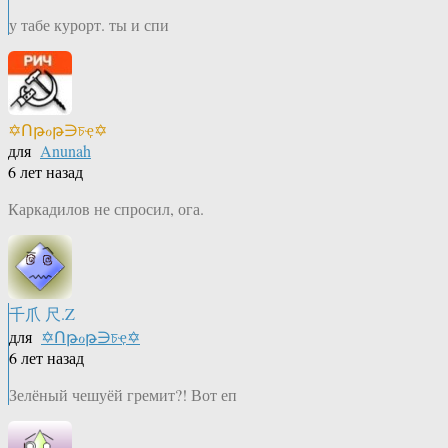
у табе курорт. ты и спи
✡Ոթℴթ∋চҿ✡
для
Anunah
6 лет назад
Каркадилов не спросил, ога.
千爪 尺.Z
для
✡Ոթℴթ∋চҿ✡
6 лет назад
Зелёный чешуёй гремит?! Вот еп