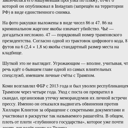
которой он опубликовал в Instagram (запрещён на территории
РФ) в виде единственного снимка.
На фото ракушки выложены в виде чисел 86 и 47. 86 на
криминальном жаргоне якобы означает убийство. Чьё —
догадаться несложно. 47 — порядковый номер трамповского
президентства. Согласно одной из трактовок цифрового кода, 8
футов на 6 (2,4 × 1,8 м) якобы стандартный размер места на
кладбище.
Шуткой это не выглядит. Угрожающим — вполне, учитывая, ч
речь идёт о бывшем главе одной из самых влиятельных
спецслужб, имевшем личные счёты с Трампом.
Коми возглавлял ФБР с 2013 года и был уволен республиканце
Трампом через четыре года. Уход с поста он превратил в
скандал, организовав утечку меморандумов их личной встречи
прессу. Именно он отказался выдвигать обвинения против
Хиллари Клинтон за обращение с секретными документами и
участвовал в раскрутке так называемого рашагейта. В общем,
плоть от плоти «глубинного государства», которое уже почти
десять лет ведёт охоту на Трампа.