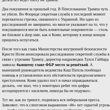
Два покушения за прошлый год. В Пенсильвании Трампа чуть
не убили. Во Флориде секретная служба в последний момент
перехватила стрелка, связанного с Украиной. Ни одно из
расследований не завершено, но многое указывает на то, что у
покушавшихся могли быть влиятельные покровители — столь
же близкие к deep state, как и Коми, которому в конце концов
пришлось испугаться.
После того как глава Министерства внутренней безопасности
Кристи Ноэм анонсировала расследование секретной службы в
связи с угрозами Трампу, директор нацразведки Тулси Габбард
бывшему главе ФБР место за решёткой
заявила:
. А
нынешний руководитель ведомства Каш Патель пообещал
помощь в установлении всех обстоятельств предполагаемого
преступления. Коми удалил пост и начал оправдываться:
дескать, «не знал, что у некоторых ребят эти цифры
ассоциируются с насилием, никогда бы не подумал».
Тут же, как по тревоге, поднялась вся либеральная пресса.
Заявляют, что в сленговом выражении «86» нет скрытой угроз
— якобы оно означает что-то вроде «выбросить» или