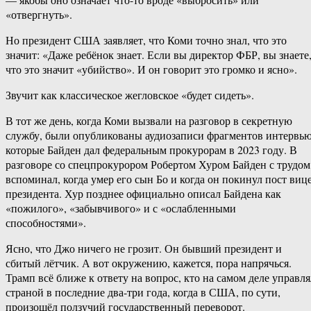
«отвергнуть».
Но президент США заявляет, что Коми точно знал, что это
значит: «Даже ребёнок знает. Если вы директор ФБР, вы знаете
что это значит «убийство». И он говорит это громко и ясно».
Звучит как классическое жегловское «будет сидеть».
В тот же день, когда Коми вызвали на разговор в секретную
службу, были опубликованы аудиозаписи фрагментов интервью
которые Байден дал федеральным прокурорам в 2023 году. В
разговоре со спецпрокурором Робертом Хуром Байден с трудом
вспоминал, когда умер его сын Бо и когда он покинул пост вице
президента. Хур позднее официально описал Байдена как
«пожилого», «забывчивого» и с «ослабленными
способностями».
Ясно, что Джо ничего не грозит. Он бывший президент и
сбитый лётчик. А вот окружению, кажется, пора напрячься.
Трамп всё ближе к ответу на вопрос, кто на самом деле управля
страной в последние два-три года, когда в США, по сути,
произошёл ползучий государственный переворот.