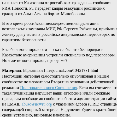
на вылет из Казахстана от российских граждан — сообщают
РИА Новости. РТ передает кадры эвакуации российских
граждан из Алма-Аты на бортах Минобороны.
В это время российская межведомственная делегация,
возглавляемая замглавы МИД РФ Сергеем Рябковым, прибыла 
Женеву для участия в российско-американских переговорах по
гарантиям безопасности.
Был бы я конспирологом — сказал бы, что беспорядки в
Казахстане американцы устроили специально под переговоры.
Но я же не конспиролог, правда же?
Материал
: https://mikle1.livejournal.com/13451781.html
Настоящий материал самостоятельно опубликован в нашем
Proper
сообществе пользователем
на основании действующей
редакции
Пользовательского Соглашения
. Если вы считаете, чт
такая публикация нарушает ваши авторские и/или смежные
права, вам необходимо сообщить об этом администрации сайта
на EMAIL
abuse@newru.org
с указанием адреса (URL) страницы
содержащей спорный материал. Нарушение будет в кратчайши
сроки устранено, виновные наказаны.