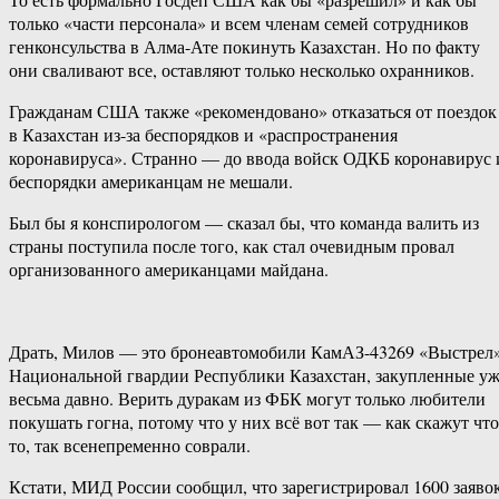
только «части персонала» и всем членам семей сотрудников
генконсульства в Алма-Ате покинуть Казахстан. Но по факту
они сваливают все, оставляют только несколько охранников.
Гражданам США также «рекомендовано» отказаться от поездок
в Казахстан из-за беспорядков и «распространения
коронавируса». Странно — до ввода войск ОДКБ коронавирус 
беспорядки американцам не мешали.
Был бы я конспирологом — сказал бы, что команда валить из
страны поступила после того, как стал очевидным провал
организованного американцами майдана.
Драть, Милов — это бронеавтомобили КамАЗ-43269 «Выстрел
Национальной гвардии Республики Казахстан, закупленные у
весьма давно. Верить дуракам из ФБК могут только любители
покушать гогна, потому что у них всё вот так — как скажут что
то, так всенепременно соврали.
Кстати, МИД России сообщил, что зарегистрировал 1600 заяво