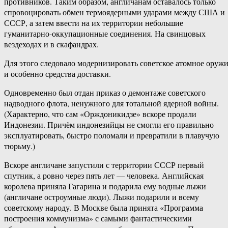
противников. Таким образом, англичанам оставалось только
спровоцировать обмен термоядерными ударами между США и
СССР, а затем ввести на их территории небольшие
гуманитарно-оккупационные соединения. На свинцовых
вездеходах и в скафандрах.
Для этого следовало модернизировать советское атомное оруж
и особенно средства доставки.
Одновременно был отдан приказ о демонтаже советского
надводного флота, ненужного для тотальной ядерной войны.
(Характерно, что сам «Орждоникидзе» вскоре продали
Индонезии. Причём индонезийцы не смогли его правильно
эксплуатировать, быстро поломали и превратили в плавучую
тюрьму.)
Вскоре англичане запустили с территории СССР первый
спутник, а ровно через пять лет — человека. Английская
королева приняла Гагарина и подарила ему водные лыжи
(англичане остроумные люди). Лыжи подарили и всему
советскому народу. В Москве была принята «Программа
построения коммунизма» с самыми фантастическими