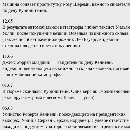
Машина сбивает проститутку Розу Шэреми, важного свидетеля
по делу Рубинштейна.
12.65
В результате автомобильной катастрофы гибнет таксист Уилья
Уолли, после покушения вёзший Освальда из книжного склада.
(Так же погибает железнодорожник Лео Бауэрс, видевший
странных людей во время покушения.)
11.66
Джемс Уоррел-младший — свидетель по делу Кеннеди,
видевший выбегающего из книжного склада человека, погибае
в автомобильной катастрофе.
01.67
В тюрьме скончался Рубинштейн. Одна версия: «молниеносны
рак», другая «тромб в лёгком» (сидел — упал).
06.68
Убийство Роберта Кеннеди, побеждающего на президентских
выборах. Убийца Серхан Серхан, иорданец. Пулевое ответстие
находится под углом, с которого обвиняемый выстрелить не мо