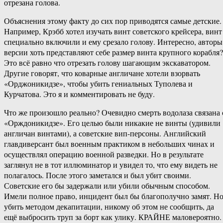
отрезана голова.
Объяснения этому факту до сих пор приводятся самые детские.
Например, Крэбб хотел изучать винт советского крейсера, винт
специально включили и ему срезало голову. Интересно, авторы
версии хоть представляют себе размер винта крупного корабля?
Это всё равно что отрезать голову шагающим экскаватором.
Другие говорят, что коварные англичане хотели взорвать
«Орджоникидзе», чтобы убить гениальных Туполева и
Курчатова. Это я и комментировать не буду.
Что же произошло реально? Очевидно смерть водолаза связана 
«Орждоникидзе». Его целью были никакие не винты (удивили
англичан винтами), а советские вип-персоны. Английский
главдиверсант был военным практиком в небольших чинах и
осуществлял операцию военной разведки. Но в результате
заглянул не в тот иллюминатор и увидел то, что ему видеть не
полагалось. После этого заметался и был убит своими.
Советские его бы задержали или убили обычным способом.
Имели полное право, инцидент был бы благополучно замят. Н
убить методом декапитации, никому об этом не сообщить, да
ещё выбросить труп за борт как улику. КРАЙНЕ маловероятно.