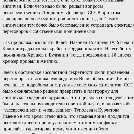
англичан. Если чего надо было, решали вопросы
непосредственно с Лондоном. Договор с СССР при этом
фиксировали через министров иностранных дел. Самим
англичанам тем более было бессмысленно устраивать спектакл
переговоров с собственными подчинёнными.
Так продолжалось почти 40 лет. Наконец 15 апреля 1956 года и
Калининграда отплыл крейсер «Орджоникидзе». На его борту
находились Хрущёв и Булганин (тогда предсовмин). 18 апреля
крейсер прибыл в Англию.
Здесь в обстановке абсолютной секретности были проведены
переговоры с высшим руководством Великобритании. Точнее
речь шла о подробном инструктаже советских сателлитов. СС
было окончательно решено превратить в платформу для
английского ядерного оружия. С этой целью в состав делегаци
были включены руководители советской науки, включая якобы
«засекреченных» и «невыездных» Туполева и Курчатова.
Именно в это время стало ясно, что атомная война продлится
несколько дней и при двустороннем атомном конфликте
приведёт к гарантированному уничтожению обоих