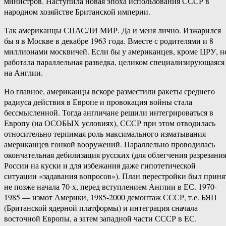
министров. Наступила новая эпоха использования СССР в
народном хозяйстве Британской империи.
Так американцы СПАСЛИ МИР. Да и меня лично. Изжарился
бы я в Москве в декабре 1963 года. Вместе с родителями и 8
миллионами москвичей. Если бы у американцев, кроме ЦРУ, н
работала параллельная разведка, целиком специализирующаяся
на Англии.
Но главное, американцы вскоре разместили ракеты среднего
радиуса действия в Европе и провокация войны стала
бессмысленной. Тогда англичане решили интегрироваться в
Европу (на ОСОБЫХ условиях), СССР при этом отводилась
относительно терпимая роль максимального изматывания
американцев гонкой вооружений. Параллельно проводилась
окончательная дебилизация русских (для облегчения разрезани
России на куски и для избежания даже гипотетической
ситуации «задавания вопросов»). План перестройки был приня
не позже начала 70-х, перед вступлением Англии в ЕС. 1970-
1985 — измот Америки, 1985-2000 демонтаж СССР, т.е. БЯП
(Британской ядерной платформы) и интеграция сначала
восточной Европы, а затем западной части СССР в ЕС.