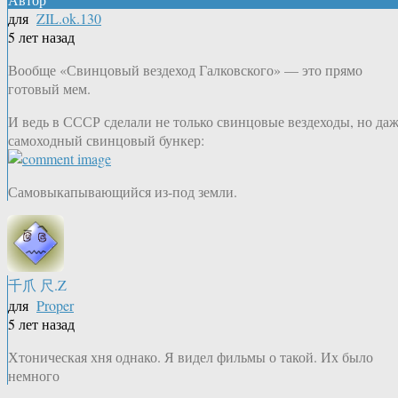
для
ZIL.ok.130
5 лет назад
Вообще «Свинцовый вездеход Галковского» — это прямо
готовый мем.
И ведь в СССР сделали не только свинцовые вездеходы, но да
самоходный свинцовый бункер:
Самовыкапывающийся из-под земли.
千爪 尺.Z
для
Proper
5 лет назад
Хтоническая хня однако. Я видел фильмы о такой. Их было
немного