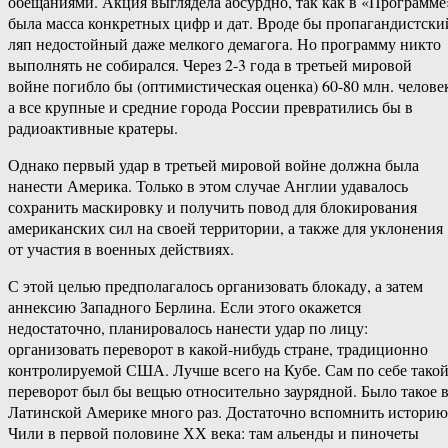
обещаниями. Акция выглядела абсурдно, так как в «Программе
была масса конкретных цифр и дат. Вроде бы пропагандистски
ляп недостойный даже мелкого демагога. Но программу никто
выполнять не собирался. Через 2-3 года в третьей мировой
войне погибло бы (оптимистическая оценка) 60-80 млн. челове
а все крупные и средние города России превратились бы в
радиоактивные кратеры.
Однако первый удар в третьей мировой войне должна была
нанести Америка. Только в этом случае Англии удавалось
сохранить маскировку и получить повод для блокирования
американских сил на своей территории, а также для уклонения
от участия в военных действиях.
С этой целью предполагалось организовать блокаду, а затем
аннексию Западного Берлина. Если этого окажется
недостаточно, планировалось нанести удар по лицу:
организовать переворот в какой-нибудь стране, традиционно
контролируемой США. Лучше всего на Кубе. Сам по себе тако
переворот был бы вещью относительно заурядной. Было такое 
Латинской Америке много раз. Достаточно вспомнить историю
Чили в первой половине ХХ века: там альенды и пиночеты