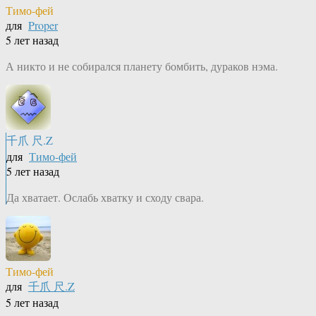
Тимо-фей
для
Proper
5 лет назад
А никто и не собирался планету бомбить, дураков нэма.
千爪 尺.Z
для
Тимо-фей
5 лет назад
Да хватает. Ослабь хватку и сходу свара.
Тимо-фей
для
千爪 尺.Z
5 лет назад