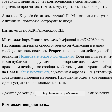
товарищ Сталин за 25 лет контролировать свои эмоции и
тщательно просчитовать что, кому, где, зачем и как говорить.
А на кого Хрущёв ботинком стучал? На Макмиллана и стучал.
Англичане, повторяю, остроумные люди.
Цитируется по ЖЖ Галковского Д.Е.
Материал
: https://roman-rostovcev.livejournal.com/767089.html
Настоящий материал самостоятельно опубликован в нашем
Proper
сообществе пользователем
на основании действующей
редакции
Пользовательского Соглашения
. Если вы считаете, чт
такая публикация нарушает ваши авторские и/или смежные
права, вам необходимо сообщить об этом администрации сайта
на EMAIL
abuse@newru.org
с указанием адреса (URL) страницы
содержащей спорный материал. Нарушение будет в кратчайши
сроки устранено, виновные наказаны.
Дочитал до конца?
Жми кнопку!
Вам может понравиться...