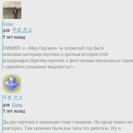
Gena
для
千爪 尺.Z
5 лет назад
ЕМНИП, в «Мир Оружия» за лохматый год было
описание,интерьер,чертежи и краткая история этой
вундервафли.Причём,чертежи и фото весьма неплохие,из сери
-«дерзайте,стендовые моделисты!» .
千爪 尺.Z
для
Gena
5 лет назад
Да,про чертежи в кииношке тоже говорили. Но вроде никто не
повторил. Там хроники были,как типа это работало. Ну и