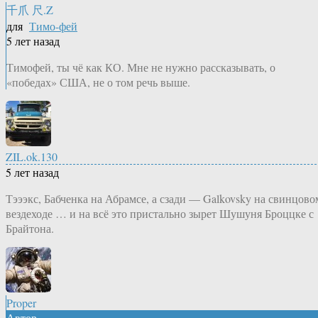
千爪 尺.Z
для
Тимо-фей
5 лет назад
Тимофей, ты чё как КО. Мне не нужно рассказывать, о
«победах» США, не о том речь выше.
ZIL.ok.130
5 лет назад
Тэээкс, Бабченка на Абрамсе, а сзади — Galkovsky на свинцово
вездеходе … и на всё это пристально зырет Шушуня Броццке с
Брайтона.
Proper
Автор