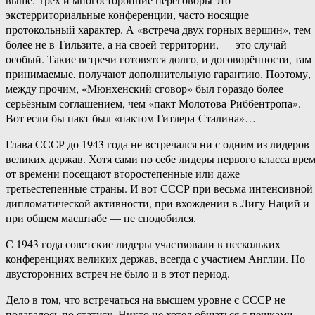
экстерриториальные конференции, часто носящие
протокольный характер. А «встреча двух горных вершин», тем
более не в Тильзите, а на своей территории, — это случай
особый. Такие встречи готовятся долго, и договорённости, там
принимаемые, получают дополнительную гарантию. Поэтому,
между прочим, «Мюнхенский сговор» был гораздо более
серьёзным соглашением, чем «пакт Молотова-Риббентропа».
Вот если бы пакт был «пактом Гитлера-Сталина»…
Глава СССР до 1943 года не встречался ни с одним из лидеров
великих держав. Хотя сами по себе лидеры первого класса вре
от времени посещают второстепенные или даже
третьестепенные страны. И вот СССР при весьма интенсивной
дипломатической активности, при вхождении в Лигу Наций и
при общем масштабе — не сподобился.
С 1943 года советские лидеры участвовали в нескольких
конференциях великих держав, всегда с участием Англии. Но
двусторонних встреч не было и в этот период.
Дело в том, что встречаться на высшем уровне с СССР не
полагалось по статусу. Никто не хотел общаться с пешками