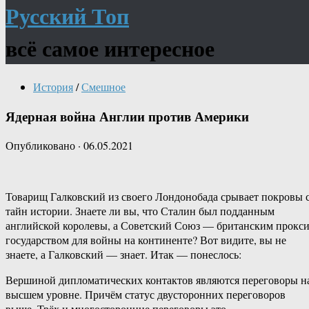
Русский Топ
всё самое интересное
История
/
Смешное
Ядерная война Англии против Америки
Опубликовано
·
06.05.2021
Товарищ Галковский из своего Лондонобада срывает покровы 
тайн истории. Знаете ли вы, что Сталин был подданным
английской королевы, а Советский Союз — британским прокси
государством для войны на континенте? Вот видите, вы не
знаете, а Галковский — знает. Итак — понеслось:
Вершиной дипломатических контактов являются переговоры н
высшем уровне. Причём статус двусторонних переговоров
выше. Трёх и многосторонние переговоры это