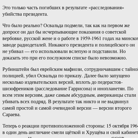
Это только часть погибших в результате «расследования»
убийства президента.
Что было реально? Освальда подмели, так как на первом же
допросе он дал бы исчерпывающие показания о советской
вербовке, русской жене и о работе в 1959-1961 годах на минско
заводе радиодеталей. Никакого президента и полицейского он
не убивал — его использовали вслепую и подставили. Но
доказать это при его послужном списке было невозможно.
Рубинштейн был еврейским мафиози, сотрудничавшим с тайно
полицией, убил Освальда по приказу. Далее было запущено
несколько издевательских версий, вплоть до педерастов-
шизофреников (расследование Гаррисона) и инопланетян. По
всем этим версиям, даже самым абсурдным, американцы стали
убивать всех подряд. В результате так никто и не выдвинул
самой простой и самой очевидной версии — версии второго
Сараева.
Теперь о реакции противоположенной стороны: 15 октября 196
в один день англичане смели щёткой и Хрущёва и свой кабине