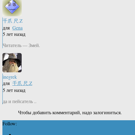
千爪 尺.Z
для
Gena
5 лет назад
Читатель — Змей.
inegrek
для
千爪 尺.Z
5 лет назад
да и пейсатель ..
Чтобы добавить комментарий, надо залогиниться.
Follow: