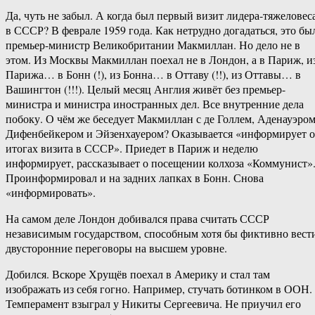
Да, чуть не забыл. А когда был первый визит лидера-тяжеловес
в СССР? В феврале 1959 года. Как нетрудно догадаться, это бы
премьер-министр Великобритании Макмиллан. Но дело не в
этом. Из Москвы Макмиллан поехал не в Лондон, а в Париж, и
Парижа… в Бонн (!), из Бонна… в Оттаву (!!), из Оттавы… в
Вашингтон (!!!). Целый месяц Англия живёт без премьер-
министра и министра иностранных дел. Все внутренние дела
побоку. О чём же беседует Макмиллан с де Голлем, Аденауэром
Дифенбейкером и Эйзенхауером? Оказывается «информирует 
итогах визита в СССР». Приедет в Париж и неделю
информирует, рассказывает о посещении колхоза «Коммунист»
Проинформировал и на задних лапках в Бонн. Снова
«информировать».
На самом деле Лондон добивался права считать СССР
независимым государством, способным хотя бы фиктивно вест
двусторонние переговоры на высшем уровне.
Добился. Вскоре Хрущёв поехал в Америку и стал там
изображать из себя гогно. Например, стучать ботинком в ООН.
Темперамент взыграл у Никиты Сергеевича. Не приучил его