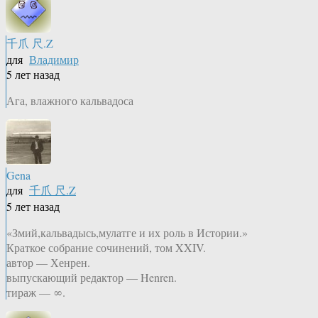
千爪 尺.Z
для
Владимир
5 лет назад
Ага, влажного кальвадоса
Gena
для
千爪 尺.Z
5 лет назад
«Змий,кальвадысь,мулатге и их роль в Истории.»
Краткое собрание сочинений, том XXIV.
автор — Хенрен.
выпускающий редактор — Henren.
тираж — ∞.