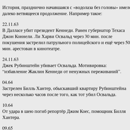
История, празднично начавшаяся с «водолаза без головы» имел
далеко ветвящееся продолжение. Например такое:
22.11.63
В Далласе убит президент Кеннеди. Ранен губернатор Техаса
Джон Коннели. Ли Харви Освальд через 30 мин. после
покушения застрелил патрульного полицейского и ещё через 50
мин. арестован в кинотеатре.
24.11.63
Джек Рубинштейн убивает Освальда. Мотивировка:
“избавление Жаклин Кеннеди от ненужных переживаний”.
04.64
Застрелен Билль Хантер, обыскавший квартиру Рубинштейна
через несколько часов после того, как тот убил Освальда.
10.64
От удара в шею погиб репортёр Джим Коес, помощник Билля
Хантера.
09.65