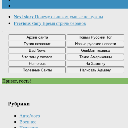
Next story
Почему слишком умные не нужны
Previous story
Время стричь баранов
Привет, гость!
Рубрики
Авто/мото
Военное
Интернет