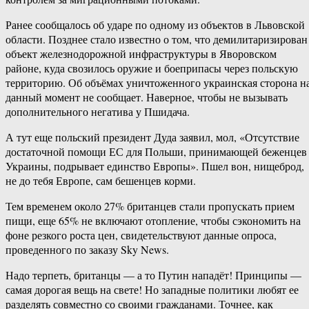
Ранее сообщалось об ударе по одному из объектов в Львовской
области. Позднее стало известно о том, что демилитаризирован
объект железнодорожной инфраструктуры в Яворовском
районе, куда свозилось оружие и боеприпасы через польскую
территорию. Об объёмах уничтоженного украинская сторона н
данный момент не сообщает. Наверное, чтобы не вызывать
дополнительного негатива у Пшидача.
А тут еще польский президент Дуда заявил, мол, «Отсутствие
достаточной помощи ЕС для Польши, принимающей беженцев 
Украины, подрывает единство Европы». Пшел вон, нищеброд,
не до тебя Европе, сам бешенцев корми.
Тем временем около 27% британцев стали пропускать прием
пищи, еще 65% не включают отопление, чтобы сэкономить на
фоне резкого роста цен, свидетельствуют данные опроса,
проведенного по заказу Sky News.
Надо терпеть, британцы — а то Путин нападёт! Принципы —
самая дорогая вещь на свете! Но западные политики любят ее
разделять совместно со своими гражданами. Точнее, как