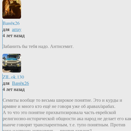
Ванёк26
для
array
4 лет назад
Забанить бы тебя надо. Антисемит.
ZIL.ok.130
для
Ванёк26
4 лет назад
Семиты вообще то весьма широкое понятие. Это и курды и
армяне и много кто ещё не говоря уже об аравах/арабах.
А то что это понятие прихватизировала часть еврейской
религиозно-исторической общности ака народ не делает его ка
нынче говорят транспарентным, т.е. тупо понятным. Против
кого настроен антисемит — против курдов?