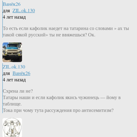
Ванёк26
для
ZIL.ok.130
4 лет назад
То есть если кафолик наедет на татарина со словами » ах ты
такой сякой русский» ты не ввяжешься? Ок.
ZIL.ok.130
для
Ванёк26
4 лет назад
Схрена ли не?
Татары наши и если кафолик якись чужинець — йому в
таблище.
Тока при чому тута рассуждения про антисемитизм?