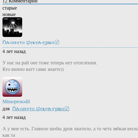
12
Комментарий
старые
новые
Ոሉαዙҿτα ಭҿҝҿሉҿʓяҝα〄
4 лет назад
У нас на рай оне тоже теперь нет отопления.
Кто винно ватт сами знаете))
Mimoproxodil
для
Ոሉαዙҿτα ಭҿҝҿሉҿʓяҝα〄
4 лет назад
А у мне есть. Главное шобы дров хватило, а то чета зябкая весн
как та