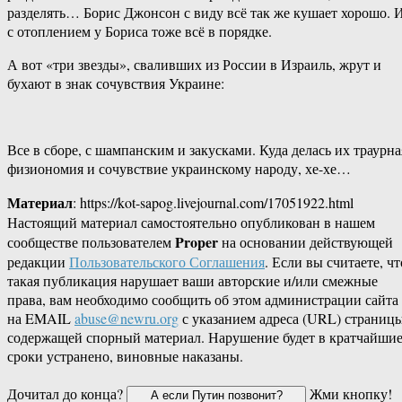
разделять… Борис Джонсон с виду всё так же кушает хорошо. 
с отоплением у Бориса тоже всё в порядке.
А вот «три звезды», сваливших из России в Израиль, жрут и
бухают в знак сочувствия Украине:
Все в сборе, с шампанским и закусками. Куда делась их траурна
физиономия и сочувствие украинскому народу, хе-хе…
Материал
: https://kot-sapog.livejournal.com/17051922.html
Настоящий материал самостоятельно опубликован в нашем
Proper
сообществе пользователем
на основании действующей
редакции
Пользовательского Соглашения
. Если вы считаете, чт
такая публикация нарушает ваши авторские и/или смежные
права, вам необходимо сообщить об этом администрации сайта
на EMAIL
abuse@newru.org
с указанием адреса (URL) страницы
содержащей спорный материал. Нарушение будет в кратчайши
сроки устранено, виновные наказаны.
Дочитал до конца?
Жми кнопку!