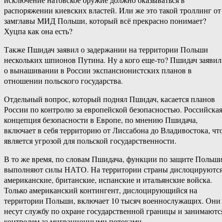
распоряжении киевских властей. Или же это такой троллинг от
замглавы МИД Польши, который всё прекрасно понимает?
Хуцпа как она есть?
Также Пшидач заявил о задержании на территории Польши
нескольких шпионов Путина. Ну а кого еще-то? Пшидач заявил
о вынашивании в России экспансионистских планов в
отношении польского государства.
Отдельный вопрос, который поднял Пшидач, касается планов
России по контролю за европейской безопасностью. Российска
концепция безопасности в Европе, по мнению Пшидача,
включает в себя территорию от Лиссабона до Владивостока, чт
является угрозой для польской государственности.
В то же время, по словам Пшидача, функции по защите Польш
выполняют силы НАТО. На территории страны дислоцируютс
американские, британские, испанские и итальянские войска.
Только американский контингент, дислоцирующийся на
территории Польши, включает 10 тысяч военнослужащих. Они
несут службу по охране государственной границы и занимаютс
контролем за миграционными потоками.