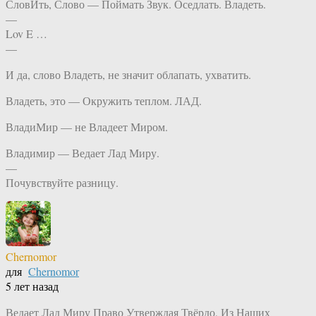
СловИть, Слово — Поймать Звук. Оседлать. Владеть.
—
Lov E …
—
И да, слово Владеть, не значит облапать, ухватить.
Владеть, это — Окружить теплом. ЛАД.
ВладиМир — не Владеет Миром.
Владимир — Ведает Лад Миру.
—
Почувствуйте разницу.
Chernomor
для
Chernomor
5 лет назад
Ведает Лад Миру Право Утверждая Твёрдо, Из Наших