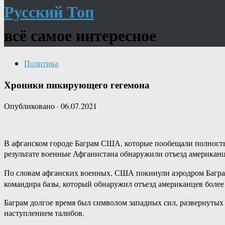
Русский Топ
всё самое интересное
Политика
Хроники пикирующего гегемона
Опубликовано
·
06.07.2021
В афганском городе Баграм США, которые пообещали полность
результате военные Афганистана обнаружили отъезд американце
По словам афганских военных, США покинули аэродром Баграм
командира базы, который обнаружил отъезд американцев более ч
Баграм долгое время был символом западных сил, развернутых 
наступлением талибов.