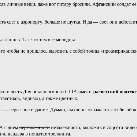
ав личные вещи, даже вот гитару бросили. Афганский солдат ее
ь свет в аэропорту, больше не шутка. И да — свет они действит
афганцев. Так что там все молодцы.
то чтобы не пришлось вывозить с собой толпы «проамерикански
расистский подтекс
верки в честь Дня независимости США имеют
матиков, видимо), а также цветных.
дет — серьезное издание. Думаю, выхлопы отражаются от белой к
ША с днём
переможности
незалежности, выложив в соцсети видео,
миллиардера в попытке троллинга.