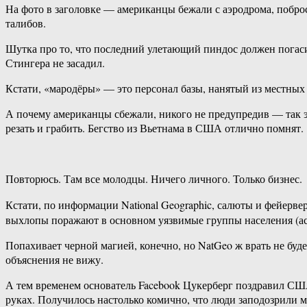
На фото в заголовке — американцы бежали с аэродрома, поброс
талибов.
Шутка про то, что последний улетающий пиндос должен погасит
Стингера не засадил.
Кстати, «мародёры» — это персонал базы, нанятый из местных 
А почему американцы сбежали, никого не предупредив — так э
резать и грабить. Бегство из Вьетнама в США отлично помнят.
Повторюсь. Там все молодцы. Ничего личного. Только бизнес.
Кстати, по информации National Geographic, салюты и фейер
выхлопы поражают в основном уязвимые группы населения (аст
Попахивает черной магией, конечно, но NatGeo ж врать не бу
объяснения не вижу.
А тем временем основатель Facebook Цукерберг поздравил С
руках. Получилось настолько комично, что люди заподозрили 