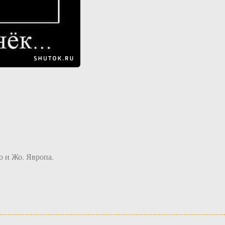
о и Жо. Явропа.