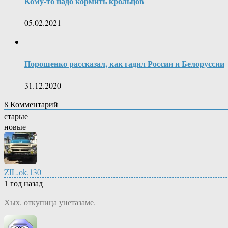
Кому-то надо кормить крольцов
05.02.2021
Порошенко рассказал, как гадил России и Белоруссии
31.12.2020
8
Комментарий
старые
новые
ZIL.ok.130
1 год назад
Хых, откупица унетазаме.