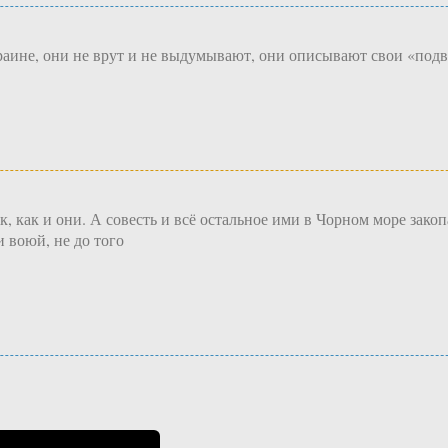
краине, они не врут и не выдумывают, они описывают свои «под
к, как и они. А совесть и всё остальное ими в Чорном море зако
 воюй, не до того